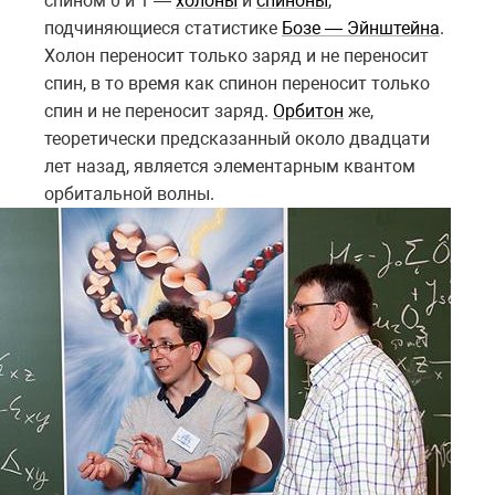
спином 0 и 1 —
холоны
и
спиноны
,
подчиняющиеся статистике
Бозе — Эйнштейна
.
Холон переносит только заряд и не переносит
спин, в то время как спинон переносит только
спин и не переносит заряд.
Орбитон
же,
теоретически предсказанный около двадцати
лет назад, является элементарным квантом
орбитальной волны.