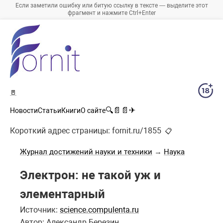
Если заметили ошибку или битую ссылку в тексте — выделите этот
фрагмент и нажмите Ctrl+Enter
🚪
🔍
📄
📄
✈
Новости
Статьи
Книги
О сайте
Короткий адрес страницы:
fornit.ru/1855
📋
Журнал достижений науки и техники
→
Наука
Электрон: не такой уж и
элементарный
Источник:
science.compulenta.ru
Автор: Александр Березин