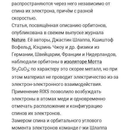
распространяются через него независимо от
спина их электрона, причём с разной
скоростью.
Статья, посвящённая описанию орбитонов,
опубликована в свежем выпуске журнала
Nature
. Её авторы, Джастин Шлаппа, Кшиштоф
Вофельд, Кэцзинь Чжоу и др. физики из
Германии, Швейцарии, Франции и Нидерландов,
наблюдали орбитоны в
изоляторе Мотта
Sr
CuO
; по характеру это скорее металл, но при
2
3
этом материал не проводит электричество из-за
электрон-электронного взаимодействия.
Применение RIXS позволило возбуждать
электроны в атомах меди и одновременно
отмечать расположение и конфигурацию
спинов их электронов.
Замером спина и орбитального углового
момента электронов команде г-жи Шлаппа