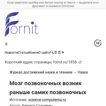
Если заметили ошибку или битую ссылку в тексте — выделите этот
фрагмент и нажмите Ctrl+Enter
🚪
🔍
📄
📄
✈
Новости
Статьи
Книги
О сайте
Короткий адрес страницы:
fornit.ru/1858
📋
Журнал достижений науки и техники
→
Наука
Мозг позвоночных возник
раньше самих позвоночных
Источник:
science.compulenta.ru
Автор: Кирилл Стасевич