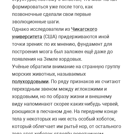
формироваться уже после того, как
позвоночные сделали свои первые
эволюционные шаги.
Однако исследователи из
Чикагского
университета
(США) придерживаются иной
точки зрения: по их мнению, фундамент для
построения мозга был заложен ещё даже до
появления на Земле хордовых.
Учёные обратили внимание на странную группу
морских животных, называемых
полухордовыми
. По ряду признаков их считают
переходным звеном между иглокожими и
хордовыми, но по образу жизни и внешнему
виду напоминают скорее каких-нибудь червей,
роющихся в песчаном дне. На переднем конце
тела у некоторых из них есть особый хоботок,
который облегчает им рытьё нор, от остального
тела этот хоботок отделён воротничком.