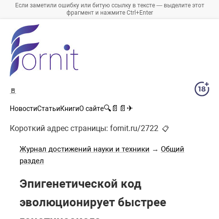
Если заметили ошибку или битую ссылку в тексте — выделите этот
фрагмент и нажмите Ctrl+Enter
🚪
🔍
📄
📄
✈
Новости
Статьи
Книги
О сайте
Короткий адрес страницы:
fornit.ru/2722
📋
Журнал достижений науки и техники
→
Общий
раздел
Эпигенетической код
эволюционирует быстрее