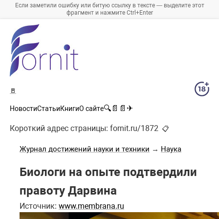
Если заметили ошибку или битую ссылку в тексте — выделите этот
фрагмент и нажмите Ctrl+Enter
🚪
🔍
📄
📄
✈
Новости
Статьи
Книги
О сайте
Короткий адрес страницы:
fornit.ru/1872
📋
Журнал достижений науки и техники
→
Наука
Биологи на опыте подтвердили
правоту Дарвина
Источник:
www.membrana.ru