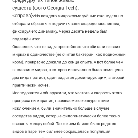
среди других типов живых
существ (фото Georgia Tech).
<справа}>
Из каждого микрокосма учёные еженедельно
отбирали образцы и подсчитывали «народонаселение»,
фиксируя его динамику. Через десять недель был
подведён итог.
Оказалось, что те виды простейших, что обитали в своих
мирках в одиночестве (не считая бактерий, как подножный
корм), прекрасно дожили до конца опыта. А вот более чем
в половине миров, в которых изначально было помещено
два вида протист, один вид стал доминирующим, а второй
практически исчез.
Исследователи обнаружили, что частота и скорость этого
процесса вымирания, называемого конкурентным
исключением, были значительно больше в случае
соседства видов, которые филогенетически более тесно
связаны между собой. Также чем ближе было родство
видов в паре, тем сильнее сокращалась популяция