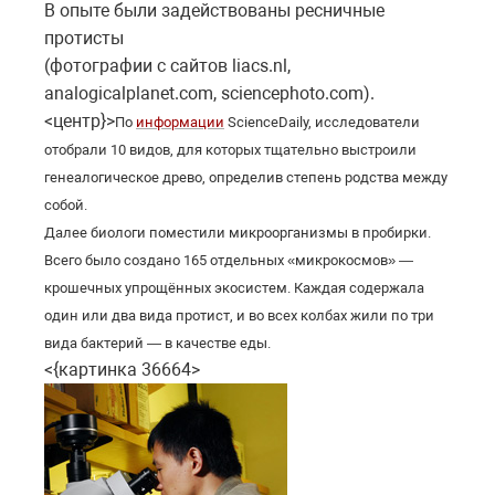
В опыте были задействованы ресничные
протисты
(фотографии с сайтов liacs.nl,
analogicalplanet.com, sciencephoto.com).
<центр}>
По
информации
ScienceDaily, исследователи
отобрали 10 видов, для которых тщательно выстроили
генеалогическое древо, определив степень родства между
собой.
Далее биологи поместили микроорганизмы в пробирки.
Всего было создано 165 отдельных «микрокосмов» —
крошечных упрощённых экосистем. Каждая содержала
один или два вида протист, и во всех колбах жили по три
вида бактерий — в качестве еды.
<{картинка 36664>