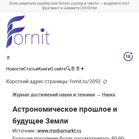
Если заметили ошибку или битую ссылку в тексте — выделите этот
фрагмент и нажмите Ctrl+Enter
🚪
🔍
📄
📄
✈
Новости
Статьи
Книги
О сайте
Короткий адрес страницы:
fornit.ru/2092
📋
Журнал достижений науки и техники
→
Наука
Астрономическое прошлое и
будущее Земли
Источник:
www.mediamarkt.ru
Будущее поколение будет рассматривать 80-90-