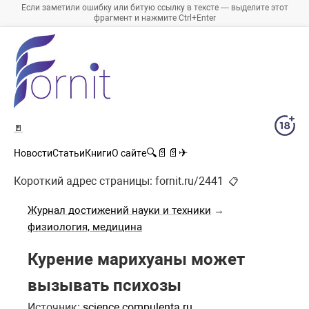
Если заметили ошибку или битую ссылку в тексте — выделите этот
фрагмент и нажмите Ctrl+Enter
🚪
🔍
📄
📄
✈
Новости
Статьи
Книги
О сайте
Короткий адрес страницы:
fornit.ru/2441
📋
Журнал достижений науки и техники
→
физиология, медицина
Курение марихуаны может
вызывать психозы
Источник:
science.compulenta.ru