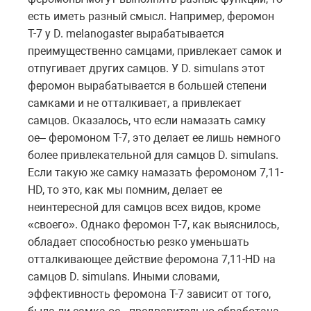
есть иметь разный смысл. Например, феромон
T-7 у D. melanogaster вырабатывается
преимущественно самцами, привлекает самок и
отпугивает других самцов. У D. simulans этот
феромон вырабатывается в большей степени
самками и не отталкивает, а привлекает
самцов. Оказалось, что если намазать самку
oe– феромоном T-7, это делает ее лишь немного
более привлекательной для самцов D. simulans.
Если такую же самку намазать феромоном 7,11-
HD, то это, как мы помним, делает ее
неинтересной для самцов всех видов, кроме
«своего». Однако феромон T-7, как выяснилось,
обладает способностью резко уменьшать
отталкивающее действие феромона 7,11-HD на
самцов D. simulans. Иными словами,
эффективность феромона T-7 зависит от того,