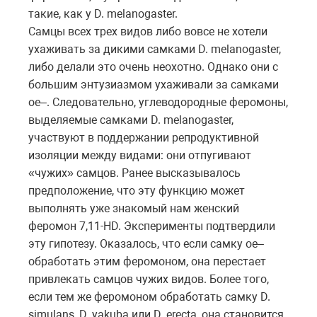
такие, как у D. melanogaster.
Самцы всех трех видов либо вовсе не хотели
ухаживать за дикими самками D. melanogaster,
либо делали это очень неохотно. Однако они с
большим энтузиазмом ухаживали за самками
oe–. Следовательно, углеводородные феромоны,
выделяемые самками D. melanogaster,
участвуют в поддержании репродуктивной
изоляции между видами: они отпугивают
«чужих» самцов. Ранее высказывалось
предположение, что эту функцию может
выполнять уже знакомый нам женский
феромон 7,11-HD. Эксперименты подтвердили
эту гипотезу. Оказалось, что если самку oe–
обработать этим феромоном, она перестает
привлекать самцов чужих видов. Более того,
если тем же феромоном обработать самку D.
simulans, D. yakuba или D. erecta, она становится