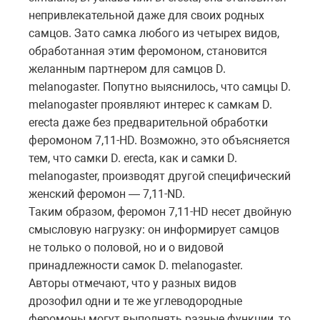
непривлекательной даже для своих родных
самцов. Зато самка любого из четырех видов,
обработанная этим феромоном, становится
желанным партнером для самцов D.
melanogaster. Попутно выяснилось, что самцы D.
melanogaster проявляют интерес к самкам D.
erecta даже без предварительной обработки
феромоном 7,11-HD. Возможно, это объясняется
тем, что самки D. erecta, как и самки D.
melanogaster, производят другой специфический
женский феромон — 7,11-ND.
Таким образом, феромон 7,11-HD несет двойную
смысловую нагрузку: он информирует самцов
не только о половой, но и о видовой
принадлежности самок D. melanogaster.
Авторы отмечают, что у разных видов
дрозофил одни и те же углеводородные
феромоны могут выполнять разные функции, то