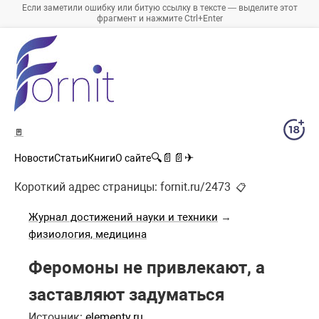
Если заметили ошибку или битую ссылку в тексте — выделите этот
фрагмент и нажмите Ctrl+Enter
🚪
🔍
📄
📄
✈
Новости
Статьи
Книги
О сайте
Короткий адрес страницы:
fornit.ru/2473
📋
Журнал достижений науки и техники
→
физиология, медицина
Феромоны не привлекают, а
заставляют задуматься
Источник:
elementy.ru