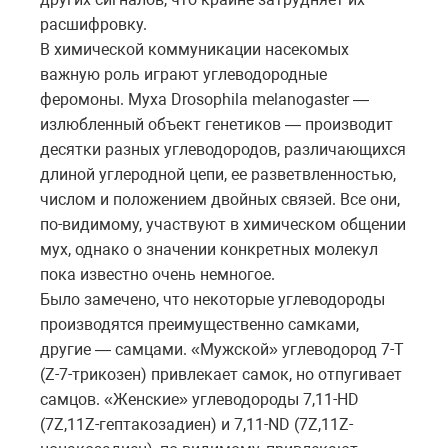
расшифровку.
В химической коммуникации насекомых
важную роль играют углеводородные
феромоны. Муха Drosophila melanogaster —
излюбленный объект генетиков — производит
десятки разных углеводородов, различающихся
длиной углеродной цепи, ее разветвленностью,
числом и положением двойных связей. Все они,
по-видимому, участвуют в химическом общении
мух, однако о значении конкретных молекул
пока известно очень немногое.
Было замечено, что некоторые углеводороды
производятся преимущественно самками,
другие — самцами. «Мужской» углеводород 7-T
(Z-7-трикозен) привлекает самок, но отпугивает
самцов. «Женские» углеводороды 7,11-HD
(7Z,11Z-гептакозадиен) и 7,11-ND (7Z,11Z-