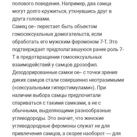
полового поведения. Например, два самца
могут долго кружиться, уткнувшись друг в
друга головами.
Самец oe– перестает быть объектом
гомосексуальных домогательств, если
обработать его мужским феромоном 7-T. Это
подтверждает предполагавшуюся ранее роль 7-
Т в предотвращении гомосексуальных
взаимодействий у самцов дрозофил.
Дезодорированные самки oe– с точки зрения
диких самцов стали совершенно неотразимыми
(«сексуальными гиперстимулами»). При
наличии выбора самцы предпочитали
спариваться с такими самками, а не с
обычными, выделяющими разнообразные
углеводороды. Это значит, что женские
углеводородные феромоны служат не для
привлечения самцов, а скорее наоборот — для