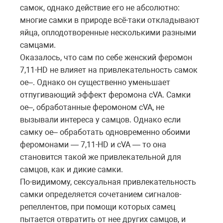
самок, однако действие его не абсолютно:
многие самки в природе всё-таки откладывают
яйца, оплодотворенные несколькими разными
самцами.
Оказалось, что сам по себе женский феромон
7,11-HD не влияет на привлекательность самок
oe–. Однако он существенно уменьшает
отпугивающий эффект феромона cVA. Самки
oe–, обработанные феромоном cVA, не
вызывали интереса у самцов. Однако если
самку oe– обработать одновременно обоими
феромонами — 7,11-HD и cVA — то она
становится такой же привлекательной для
самцов, как и дикие самки.
По-видимому, сексуальная привлекательность
самки определяется сочетанием сигналов-
репеллентов, при помощи которых самец
пытается отвратить от нее других самцов, и