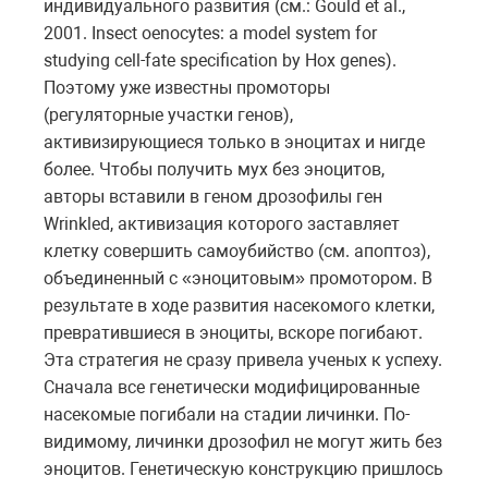
индивидуального развития (см.: Gould et al.,
2001. Insect oenocytes: a model system for
studying cell-fate specification by Hox genes).
Поэтому уже известны промоторы
(регуляторные участки генов),
активизирующиеся только в эноцитах и нигде
более. Чтобы получить мух без эноцитов,
авторы вставили в геном дрозофилы ген
Wrinkled, активизация которого заставляет
клетку совершить самоубийство (см. апоптоз),
объединенный с «эноцитовым» промотором. В
результате в ходе развития насекомого клетки,
превратившиеся в эноциты, вскоре погибают.
Эта стратегия не сразу привела ученых к успеху.
Сначала все генетически модифицированные
насекомые погибали на стадии личинки. По-
видимому, личинки дрозофил не могут жить без
эноцитов. Генетическую конструкцию пришлось