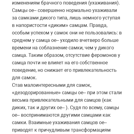
изменениям брачного поведения (ухаживания).
Самцы oe– совершенно нормально ухаживали
за самками дикого типа, лишь немного уступая
в напористости «диким» самцам. Правда,
особым успехом у самок они не пользовались: в
среднем у самца oe– уходило вчетверо больше
времени на соблазнение самки, чем у дикого
самца. Таким образом, отсутствие феромонов у
самца почти не влияет на его собственное
поведение, но снижает его привлекательность
для самок.
Став малоинтересными для самок,
«дезодорированные» самцы oe– при этом стали
весьма привлекательными для самцов (как
диких, так и других oe– ). Судя по всему, самцы
oe– воспринимаются другими самцами как
самки. Взаимные ухаживания самцов oe–
приводят к причудливым трансформациям