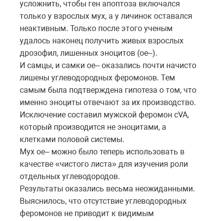
усложнить, чтобы ген апоптоза включался
только у взрослых мух, а у личинок оставался
неактивным. Только после этого ученым
удалось наконец получить живых взрослых
дрозофил, лишенных эноцитов (oe–).
И самцы, и самки oe– оказались почти начисто
лишены углеводородных феромонов. Тем
самым была подтверждена гипотеза о том, что
именно эноциты отвечают за их производство.
Исключение составил мужской феромон cVA,
который производится не эноцитами, а
клетками половой системы.
Мух oe– можно было теперь использовать в
качестве «чистого листа» для изучения роли
отдельных углеводородов.
Результаты оказались весьма неожиданными.
Выяснилось, что отсутствие углеводородных
феромонов не приводит к видимым