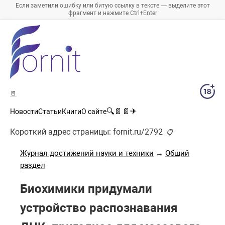
Если заметили ошибку или битую ссылку в тексте — выделите этот
фрагмент и нажмите Ctrl+Enter
🚪
🔍
📄
📄
✈
Новости
Статьи
Книги
О сайте
Короткий адрес страницы:
fornit.ru/2792
📋
Журнал достижений науки и техники
→
Общий
раздел
Биохимики придумали
устройство распознавания