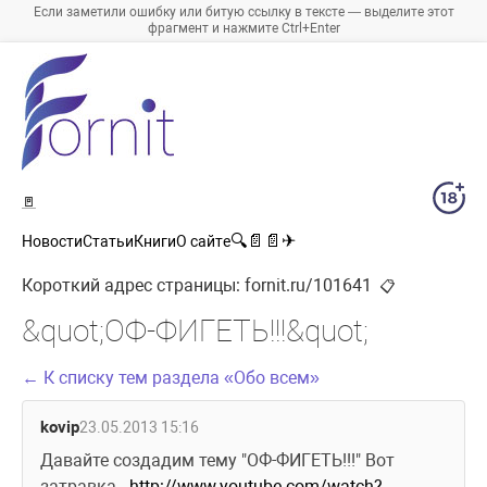
Если заметили ошибку или битую ссылку в тексте — выделите этот
фрагмент и нажмите Ctrl+Enter
🚪
🔍
📄
📄
✈
Новости
Статьи
Книги
О сайте
Короткий адрес страницы:
fornit.ru/101641
📋
&quot;ОФ-ФИГЕТЬ!!!&quot;
← К списку тем раздела «Обо всем»
kovip
23.05.2013 15:16
Давайте создадим тему "ОФ-ФИГЕТЬ!!!" Вот 
затравка.  
http://www.youtube.com/watch?