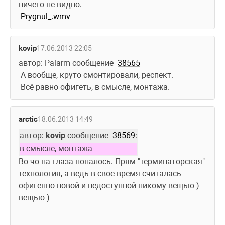
ничего не видно.
Prygnul_.wmv
kovip
17.06.2013 22:05
автор: Palarm сообщение  
38565
 А вообще, круто смонтировали, респект.
 Всё равно офигеть, в смысле, монтажа.
arctic
18.06.2013 14:49
автор: 
kovip
 сообщение  
38569
:
в смысле, монтажа
Во чо на глаза попалось. Прям "терминаторская" 
технология, а ведь в свое время считалась 
офигенно новой и недоступной никому вещью )
вещью )  