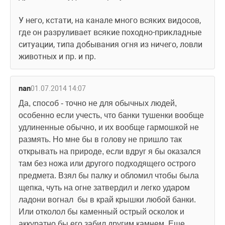
У него, кстати, на канале много всяких видосов, 
где он разруливает всякие походно-прикладные 
ситуации, типа добывания огня из ничего, ловли 
животных и пр. и пр. 
nan
01.07.2014 14:07
Да, способ - точно не для обычных людей, 
особенно если учесть, что банки тушенки вообще 
удлиненные обычно, и их вообще гармошкой не 
размять. Но мне бы в голову не пришло так 
открывать на природе, если вдруг я бы оказался 
там без ножа или другого подходящего острого 
предмета. Взял бы палку и обломил чтобы была 
щепка, чуть на огне затвердил и легко ударом 
ладони вогнал 
бы в край крышки любой банки. 
Или отколол бы каменный острый осколок и 
аккуратно бы его забил другим камнем. Еще 