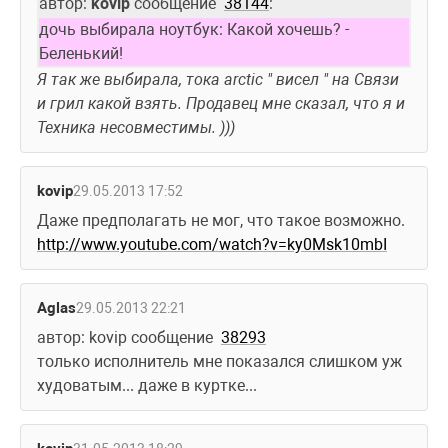
автор: 
kovip
 сообщение  
38144
:
дочь выбирала ноутбук: Какой хочешь? - 
Беленький!
Я так же выбирала, тока arctic " висел " на Связи 
и грил какой взять. Продавец мне сказал, что я и 
Техника несовместимы. ))) 
kovip
29.05.2013 17:52
Даже предполагать не мог, что такое возможно. 
http://www.youtube.com/watch?v=ky0Msk10mbI
Aglas
29.05.2013 22:21
автор: kovip сообщение  
38293
только исполнитель мне показался слишком уж 
худоватым... даже в куртке...