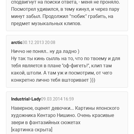
сподвигнут на поиски ответа, - меня не проняло. 
Посмотрел удивился, в тему кинул, и через пару 
минут забыл. Продолжил "тюбик" грабить, на 
предмет музыкальных клипов.  
arctic
30.12.2013 20:08
Ниччо не понял.. ну да ладно )
Ну так ты кинь сылль на то, что по твоему и для 
тебя является в плане "оф-фигеть!", клип там 
какой, штоли. А там уж и посмотрим, от чего 
конкретно лично тебя вшторивает )))
Industrial-Lady
09.03.2014 16:59
Наверное, оценят девочки... Картины японского 
художника Кентаро Нишино. Очень красивые 
звери в фантазийных сюжетах
[картинка скрыта]