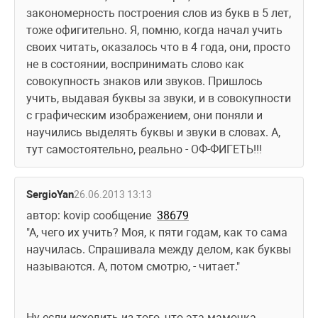
закономерность построения слов из букв в 5 лет, 
тоже офигительно. Я, помню, когда начал учить 
своих читать, оказалось что в 4 года, они, просто 
не в состоянии, воспринимать слово как 
совокупность знаков или звуков. Пришлось 
учить, выдавая буквы за звуки, и в совокупности 
с графическим изображением, они поняли и 
научились выделять буквы и звуки в словах. А, 
тут самостоятельно, реально - ОФ-ФИГЕТЬ!!! 
SergioYan
26.06.2013 13:13
автор: kovip сообщение  
38679
"А, чего их учить? Моя, к пяти годам, как то сама 
научилась. Спрашивала между делом, как буквы 
называются. А, потом смотрю, - читает." 
Ну если исходить из того, что эта мамочка, 