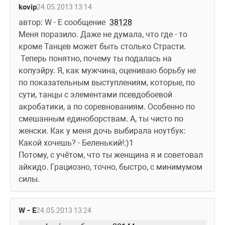
kovip
24.05.2013 13:14
автор: W - E сообщение  
38128
Меня поразило. Даже не думала, что где - то 
кроме Танцев может быть столько Страсти.
 Теперь понятно, почему ты подалась на 
копуэйру. Я, как мужчина, оцениваю борьбу не 
по показательным выступлениям, которые, по 
сути, танцы с элементами псевдобоевой 
акробатики, а по соревнованиям. Особенно по 
смешанным единоборствам. А, ты чисто по 
женски. Как у меня дочь выбирала ноутбук: 
Какой хочешь? - Беленький!:)1
Потому, с учётом, что ты женщина я и советовал 
айкидо. Грациозно, точно, быстро, с минимумом 
силы.
W - E
24.05.2013 13:24