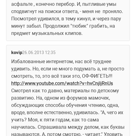
асфальте , конечно перебор. И, пытливые умы 
сподвигнут на поиски ответа, - меня не  проняло. 
Посмотрел удивился, в тему кинул, и через пару 
минут забыл. Продолжил "тюбик" грабить, на 
предмет музыкальных клипов.
kovip
26.06.2013 12:35
Избалованные интернетом, нас всё труднее 
удивить. Но, если не много подумать а, не просто 
смотреть, то, это всё таки это, ОФ-ФИГЕТЬ!!!  
http://www.youtube.com/watch?v=hvCnjljRnUs
Смотрел как то давно, материалы по детскому 
развитию. На, одном из форумов мамочек, 
обсуждающих способы обучения чтению, одна, 
вроде, вполне естественно, удивилась. "А, чего их 
учить? Моя, к пяти годам, как то сама 
научилась. Спрашивала между делом, как буквы 
называются. А, потом смотрю, - читает." Уловить 