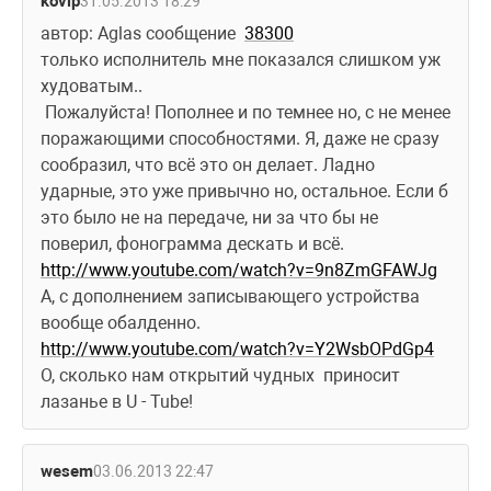
kovip
31.05.2013 18:29
автор: Aglas сообщение  
38300
только исполнитель мне показался слишком уж 
худоватым..
 Пожалуйста! Пополнее и по темнее но, с не менее 
поражающими способностями. Я, даже не сразу 
сообразил, что всё это он делает. Ладно 
ударные, это уже привычно но, остальное. Если б 
это было не на передаче, ни за что бы не 
поверил, фонограмма дескать и всё. 
http://www.youtube.com/watch?v=9n8ZmGFAWJg
А, с дополнением записывающего устройства 
вообще обалденно. 
http://www.youtube.com/watch?v=Y2WsbOPdGp4
О, сколько нам открытий чудных  приносит 
лазанье в U - Tube!
wesem
03.06.2013 22:47