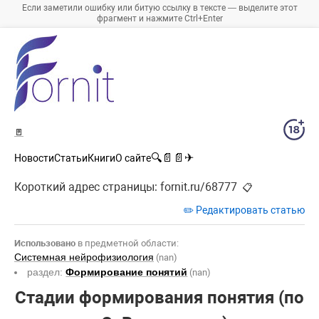
Если заметили ошибку или битую ссылку в тексте — выделите этот
фрагмент и нажмите Ctrl+Enter
🚪
🔍
📄
📄
✈
Новости
Статьи
Книги
О сайте
Короткий адрес страницы:
fornit.ru/68777
📋
✏️ Редактировать статью
Использовано
в предметной области:
Системная нейрофизиология
(nan)
раздел:
Формирование понятий
(nan)
Стадии формирования понятия (по