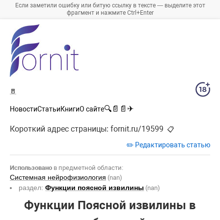
Если заметили ошибку или битую ссылку в тексте — выделите этот
фрагмент и нажмите Ctrl+Enter
🚪
🔍
📄
📄
✈
Новости
Статьи
Книги
О сайте
Короткий адрес страницы:
fornit.ru/19599
📋
✏️ Редактировать статью
Использовано
в предметной области:
Системная нейрофизиология
(nan)
раздел:
Функции поясной извилины
(nan)
Функции Поясной извилины в