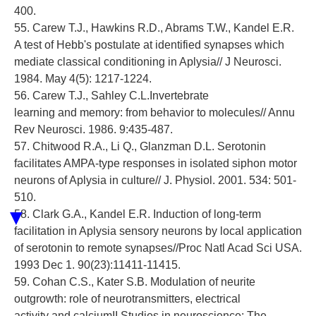
400.
55. Carew T.J., Hawkins R.D., Abrams T.W., Kandel E.R.
A test of Hebb's postulate at identified synapses which
mediate classical conditioning in Aplysia// J Neurosci.
1984. May 4(5): 1217-1224.
56. Carew T.J., Sahley C.L.Invertebrate
learning and memory: from behavior to molecules// Annu
Rev Neurosci. 1986. 9:435-487.
57. Chitwood R.A., Li Q., Glanzman D.L. Serotonin
facilitates AMPA-type responses in isolated siphon motor
neurons of Aplysia in culture// J. Physiol. 2001. 534: 501-
510.
▼
58. Clark G.A., Kandel E.R. Induction of long-term
facilitation in Aplysia sensory neurons by local application
of serotonin to remote synapses//Proc Natl Acad Sci USA.
1993 Dec 1. 90(23):11411-11415.
59. Cohan C.S., Kater S.B. Modulation of neurite
outgrowth: role of neurotransmitters, electrical
activity and calciumII Studies in neuroscience: The