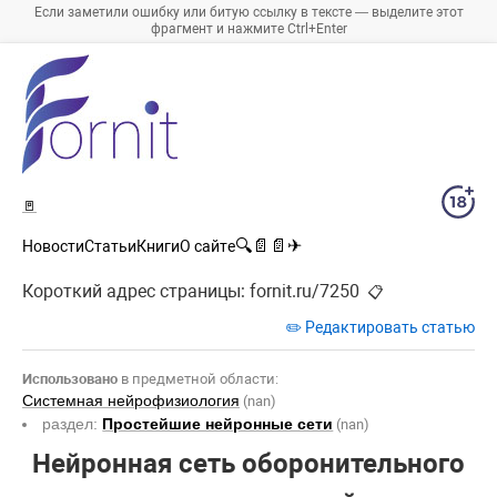
Если заметили ошибку или битую ссылку в тексте — выделите этот
фрагмент и нажмите Ctrl+Enter
🚪
🔍
📄
📄
✈
Новости
Статьи
Книги
О сайте
Короткий адрес страницы:
fornit.ru/7250
📋
✏️ Редактировать статью
Использовано
в предметной области:
Системная нейрофизиология
(nan)
раздел:
Простейшие нейронные сети
(nan)
Нейронная сеть оборонительного