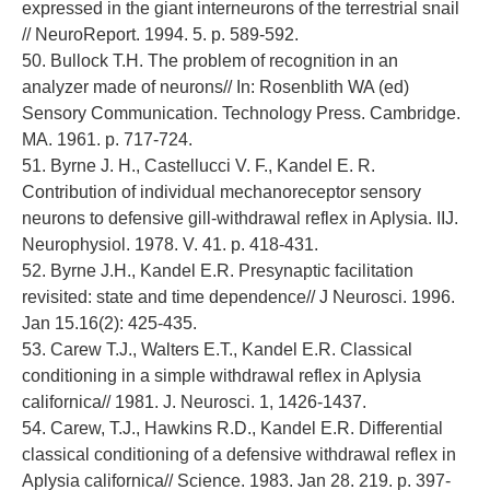
expressed in the giant interneurons of the terrestrial snail
// NeuroReport. 1994. 5. p. 589-592.
50. Bullock Т.Н. The problem of recognition in an
analyzer made of neurons// In: Rosenblith WA (ed)
Sensory Communication. Technology Press. Cambridge.
MA. 1961. p. 717-724.
51. Byrne J. H., Castellucci V. F., Kandel E. R.
Contribution of individual mechanoreceptor sensory
neurons to defensive gill-withdrawal reflex in Aplysia. IIJ.
Neurophysiol. 1978. V. 41. p. 418-431.
52. Byrne J.H., Kandel E.R. Presynaptic facilitation
revisited: state and time dependence// J Neurosci. 1996.
Jan 15.16(2): 425-435.
53. Carew T.J., Walters E.T., Kandel E.R. Classical
conditioning in a simple withdrawal reflex in Aplysia
californica// 1981. J. Neurosci. 1, 1426-1437.
54. Carew, T.J., Hawkins R.D., Kandel E.R. Differential
classical conditioning of a defensive withdrawal reflex in
Aplysia californica// Science. 1983. Jan 28. 219. p. 397-