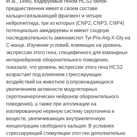
et al., 1998). Кодируемый геном HCS2 белок-
предшественник имеет в своем составе
кальци«связывающий фрагмент и четыре
нейропептида, три из которых (CNP2, CNP3, CNP4)
потенциально амидируемы и имеют сходную
последовательность аминокислот Tyr-Pro-Arg-X-Gly на
С-конце. Изучение условий, влияющих на уровень
экспрессии этого гена, специфичного для командных
интернейронов оборонительного поведения,
показало, что уровень экспрессии этого гена HCS2
возрастает под влиянием стрессирующих
воздействий на животное (сопровождающихся
увеличением активности модуляторных
серотонинергических нейронов оборонительного
поведения), а также при аппликации на
изолированную нервную систему серотонина и
веществ, увеличивающих внутриклеточную
концентрацию свободного кальция. В условиях
стрессирующей стимуляции этот ген дополнительно