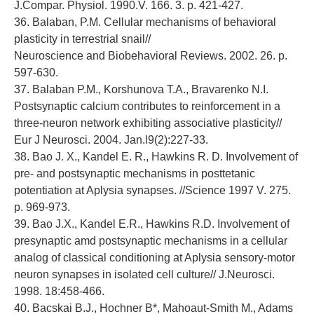
J.Compar. Physiol. 1990.V. 166. 3. p. 421-427.
36. Balaban, P.M. Cellular mechanisms of behavioral
plasticity in terrestrial snail//
Neuroscience and Biobehavioral Reviews. 2002. 26. p.
597-630.
37. Balaban P.M., Korshunova T.A., Bravarenko N.I.
Postsynaptic calcium contributes to reinforcement in a
three-neuron network exhibiting associative plasticity//
Eur J Neurosci. 2004. Jan.l9(2):227-33.
38. Bao J. X., Kandel E. R., Hawkins R. D. Involvement of
pre- and postsynaptic mechanisms in posttetanic
potentiation at Aplysia synapses. //Science 1997 V. 275.
p. 969-973.
39. Bao J.X., Kandel E.R., Hawkins R.D. Involvement of
presynaptic amd postsynaptic mechanisms in a cellular
analog of classical conditioning at Aplysia sensory-motor
neuron synapses in isolated cell culture// J.Neurosci.
1998. 18:458-466.
40. Bacskai B.J., Hochner B*, Mahoaut-Smith M., Adams