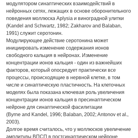
модулятором синаптических взаимодействий в
нейронных сетях, лежащих в основе оборонительного
поведения моллюска Aplysia и виноградной улитки
(Kandel and Schwartz, 1982; Zakharov and Balaban,
1991) служит серотонин.
Модулирующее действие серотонина может
инициировать изменение содержания ионов
свободного кальция в нейронах. Изменение
концентрации ионов кальция - один из важнейших
факторов, который опосредует практически все
процессы, происходящие в нервной клетке, в том
числе и синаптическую пластичность. На клеточных
моделях была показана ключевая роль увеличения
концентрации ионов кальция в пресинаптическом
нейроне для синаптической фасилитации
(Byrne and Kandel, 1996; Balaban, 2002; Antonov et al.,
2003).
Долгое время считалось, что у моллюсков увеличение
амплитуды ВПСП в постсинаптическом нейроне