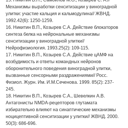
Механизмы выработки сенситизации у виноградной
улитки: участие кальция и кальмодулина// ЖВНД.
1992.42(6): 1250-1259.
16. Никитин В.П., Козырев С.А. Действие блокаторов
синтеза белка на нейрональные механизмы
сенситизации у виноградной улитки//
Нейрофизиология. 1993.25(2): 109-115.
17. Никитин В.П., Козырев С.А. Действие цАМФ на
возбудимость и ответы командных нейронов
оборонительного поведения виноградной улитки,
вызванные сенсорными раздражениями// Росс.
Физиол. Журн. Им. И.М.Сеченова. 1999. 85(2): 237-
245.
18. Никитин В.П., Козырев С.А., Шевелкин А.В.
Антагонисты NMDA-рецепторов глутамата
избирательно влияют на синаптические механизмы
ноцицептивной сенситизации у улитки// ЖВНД. 2000.
50(3): 686-696.