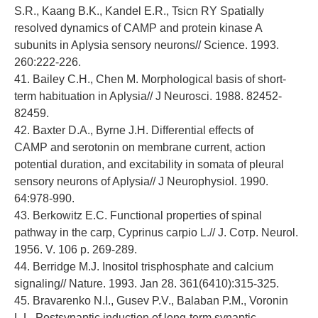
S.R., Kaang B.K., Kandel E.R., Tsicn RY Spatially
resolved dynamics of CAMP and protein kinase A
subunits in Aplysia sensory neurons// Science. 1993.
260:222-226.
41. Bailey C.H., Chen M. Morphological basis of short-
term habituation in Aplysia// J Neurosci. 1988. 82452-
82459.
42. Baxter D.A., Byrne J.H. Differential effects of
CAMP and serotonin on membrane current, action
potential duration, and excitability in somata of pleural
sensory neurons of Aplysia// J Neurophysiol. 1990.
64:978-990.
43. Berkowitz E.C. Functional properties of spinal
pathway in the carp, Cyprinus carpio L.// J. Сотр. Neurol.
1956. V. 106 p. 269-289.
44. Berridge M.J. Inositol trisphosphate and calcium
signaling// Nature. 1993. Jan 28. 361(6410):315-325.
45. Bravarenko N.I., Gusev P.V., Balaban P.M., Voronin
L.L. Postsynaptic induction of long-term synaptic