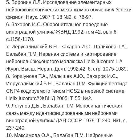
5. Воронин Л.Л. Исследование элементарных
нейрофизиологических механизмов обучения// Успехи
физиол. Наук. 1987 Т. 18 №2. с. 76-97.
6. Захаров И.С. Оборонительное поведение
виноградной улитки// ЖВНД 1992. том 42. вып 6.
с.1156-1170.
7. Иерусалимский В.Н., Захаров И.С., Палихова Т.А.,
Балабан П.М. Нервная система и картирование
нейронов брюхоногого моллюска Helix lucorum L.//
Журн. Высш. Нервн. Деят. 1992.42. 6. стр. 1075-1089.
8. Коршунова Т.А., Малышев А.Ю., Захаров И.С.,
Иерусалимский В.Н., Балабан П.М. Функции пептида
CNP4 кодируемого геном HCS2 в нервной системе
Helix lucorum// ЖВНД 2005. Т. 55. №2.
9. Логунов Д.Б., Балабан П.М. Моносинаптическая
связь между идентифицированными нейронами
виноградной улитки// ДАН СССР. 1979. Т. 240. №1. с.
237-240.
10. Максимова О.А., Балабан П.М. Нейронные