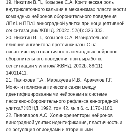
19. Никитин В.П., Козырев С.А. Критическая роль
внутриклеточного кальция в механизмах пластичности
командных нейронов оборонительного поведения
ЛПл1 и ППл1 виноградной улитки при ноцицептивной
сенситизации// ЖВНД. 2002а. 52(4): 326-333.
20. Никитин В.П., Козырев С.А. Избирательное
влияние ингибитора протеинкиназы С на
синаптическую пластичность командных нейронов
оборонительного поведения при выработке
сенситиации у улиток// ЖВНД. 2002b. 88(11):
14011411.
21. Палихова Т.А., Маракуева И.В., Аракелов Г.Г.
Моно- и полисинаптические связи между
идентифицированными нейронами в системе
пассивно-оборонительного рефлекса виноградной
улитки// ЖВНД. 1992. том 42. вып 6. с. 1170-1180.
22. Пивоваров А.С. Холинорецепторы нейронов
виноградной улитки: идентификация, пластичность и
ее регуляция опиоидами и вторичными