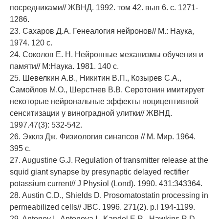
посредниками// ЖВНД. 1992. том 42. вып 6. с. 1271-
1286.
23. Сахаров Д.А. Генеалогия нейронов// М.: Наука,
1974. 120 с.
24. Соколов Е. Н. Нейронные механизмы обучения и
памяти// М:Наука. 1981. 140 с.
25. Шевелкин А.В., Никитин В.П., Козырев С.А.,
Самойлов М.О., Шерстнев В.В. Серотонин имитирует
некоторые нейрональные эффекты ноцицептивной
сенситизации у виноградной улитки// ЖВНД.
1997.47(3): 532-542.
26. Экклз Дж. Физиология синапсов // М. Мир. 1964.
395 с.
27. Augustine G.J. Regulation of transmitter release at the
squid giant synapse by presynaptic delayed rectifier
potassium current// J Physiol (Lond). 1990. 431:343364.
28. Austin C.D., Shields D. Prosomatostatin processing in
permeabilized cells// JBC. 1996. 271(2). p.l 194-1199.
29. Antonov I., Antonova I., Kandel E.R., Hawkins R.D.