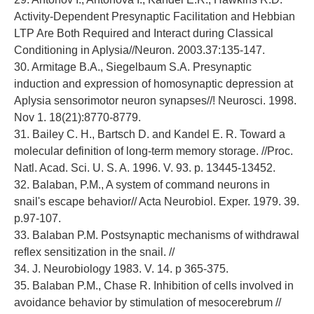
Activity-Dependent Presynaptic Facilitation and Hebbian
LTP Are Both Required and Interact during Classical
Conditioning in Aplysia//Neuron. 2003.37:135-147.
30. Armitage B.A., Siegelbaum S.A. Presynaptic
induction and expression of homosynaptic depression at
Aplysia sensorimotor neuron synapses//! Neurosci. 1998.
Nov 1. 18(21):8770-8779.
31. Bailey С. H., Bartsch D. and Kandel E. R. Toward a
molecular definition of long-term memory storage. //Proc.
Natl. Acad. Sci. U. S. A. 1996. V. 93. p. 13445-13452.
32. Balaban, P.M., A system of command neurons in
snail's escape behavior// Acta Neurobiol. Exper. 1979. 39.
p.97-107.
33. Balaban P.M. Postsynaptic mechanisms of withdrawal
reflex sensitization in the snail. //
34. J. Neurobiology 1983. V. 14. p 365-375.
35. Balaban P.M., Chase R. Inhibition of cells involved in
avoidance behavior by stimulation of mesocerebrum //