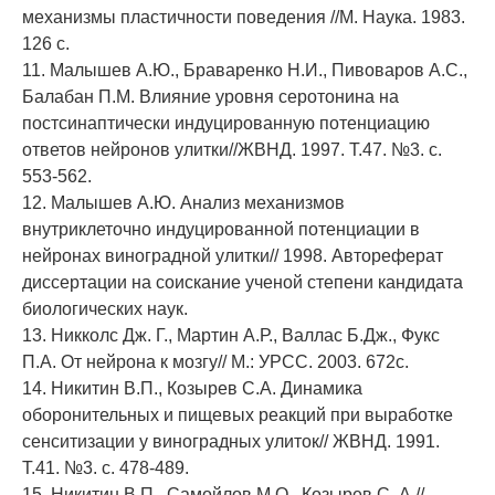
механизмы пластичности поведения //М. Наука. 1983.
126 с.
11. Малышев А.Ю., Браваренко Н.И., Пивоваров А.С.,
Балабан П.М. Влияние уровня серотонина на
постсинаптически индуцированную потенциацию
ответов нейронов улитки//ЖВНД. 1997. Т.47. №3. с.
553-562.
12. Малышев А.Ю. Анализ механизмов
внутриклеточно индуцированной потенциации в
нейронах виноградной улитки// 1998. Автореферат
диссертации на соискание ученой степени кандидата
биологических наук.
13. Никколс Дж. Г., Мартин А.Р., Валлас Б.Дж., Фукс
П.А. От нейрона к мозгу// М.: УРСС. 2003. 672с.
14. Никитин В.П., Козырев С.А. Динамика
оборонительных и пищевых реакций при выработке
сенситизации у виноградных улиток// ЖВНД. 1991.
Т.41. №3. с. 478-489.
15. Никитин В.П., Самойлов М.О., Козырев С. А.//