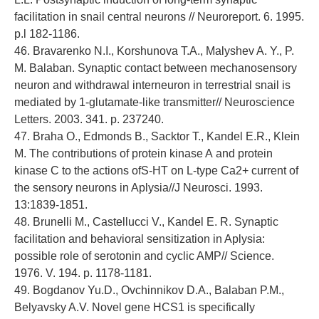
facilitation in snail central neurons // Neuroreport. 6. 1995.
p.l 182-1186.
46. Bravarenko N.I., Korshunova T.A., Malyshev A. Y., P.
M. Balaban. Synaptic contact between mechanosensory
neuron and withdrawal interneuron in terrestrial snail is
mediated by 1-glutamate-like transmitter// Neuroscience
Letters. 2003. 341. p. 237240.
47. Braha O., Edmonds В., Sacktor Т., Kandel E.R., Klein
M. The contributions of protein kinase A and protein
kinase С to the actions ofS-HT on L-type Ca2+ current of
the sensory neurons in Aplysia//J Neurosci. 1993.
13:1839-1851.
48. Brunelli M., Castellucci V., Kandel E. R. Synaptic
facilitation and behavioral sensitization in Aplysia:
possible role of serotonin and cyclic AMP// Science.
1976. V. 194. p. 1178-1181.
49. Bogdanov Yu.D., Ovchinnikov D.A., Balaban P.M.,
Belyavsky A.V. Novel gene HCS1 is specifically