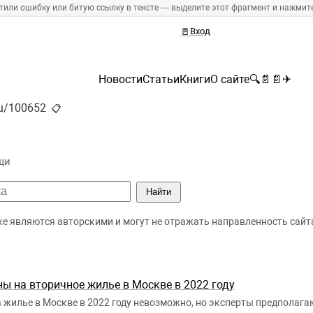
тили ошибку или битую ссылку в тексте — выделите этот фрагмент и нажмите 
🚪
Вход
Новости
Статьи
Книги
О сайте
🔍
📄
📄
✈
.ru/100652
📋
щи
Найти
ке являются авторскими и могут не отражать направленность сайт
ны на вторичное жилье в Москве в 2022 году
 жилье в Москве в 2022 году невозможно, но эксперты предполага