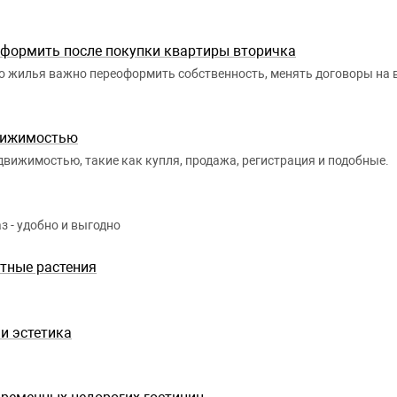
.
оформить после покупки квартиры вторичка
 жилья важно переоформить собственность, менять договоры на во
вижимостью
движимостью, такие как купля, продажа, регистрация и подобные.
з - удобно и выгодно
тные растения
 и эстетика