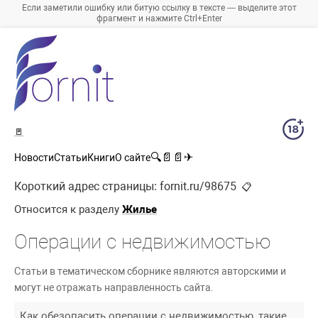
Если заметили ошибку или битую ссылку в тексте — выделите этот
фрагмент и нажмите Ctrl+Enter
🚪
🔍
📄
📄
✈
Новости
Статьи
Книги
О сайте
Короткий адрес страницы:
fornit.ru/98675
📋
Относится к разделу
Жилье
Операции с недвижимостью
Статьи в тематическом сборнике являются авторскими и
могут не отражать направленность сайта.
Как обезопасить операции с недвижимостью, такие