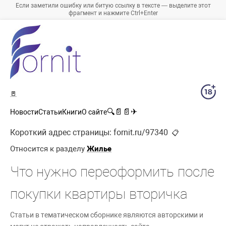
Если заметили ошибку или битую ссылку в тексте — выделите этот
фрагмент и нажмите Ctrl+Enter
🚪
🔍
📄
📄
✈
Новости
Статьи
Книги
О сайте
Короткий адрес страницы:
fornit.ru/97340
📋
Относится к разделу
Жилье
Что нужно переоформить после
покупки квартиры вторичка
Статьи в тематическом сборнике являются авторскими и