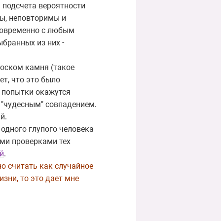
 подсчета вероятности
ны, неповторимы и
дновременно с любым
бранных из них -
роском камня (такое
ет, что это было
е попытки окажутся
 "чудесным" совпадением.
й.
 одного глупого человека
ыми проверками тех
й
.
но считать как случайное
зни, то это дает мне