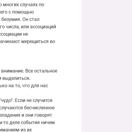
о многих случаях по
сего с помощью
 безумия. Он стал
го числа, или ассоциаций
ссоциации не
 начинают мерещиться во
о внимание. Все остальное
и выделиться.
ко на то, что для нас
чудо". Если не случится
 случаются бесчисленное
овпадения и они говорят
м-то деле события ничем
иманием из их