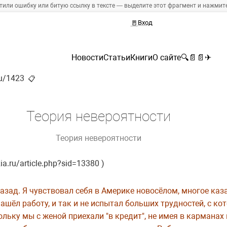
тили ошибку или битую ссылку в тексте — выделите этот фрагмент и нажмите 
🚪
Вход
Новости
Статьи
Книги
О сайте
🔍
📄
📄
✈
ru/1423
📋
Теория невероятности
Теория невероятности
ia.ru/article.php?sid=13380 )
азад. Я чувствовал себя в Америке новосёлом, многое каз
нашёл работу, и так и не испытал больших трудностей, с к
ку мы с женой приехали "в кредит", не имея в карманах ни