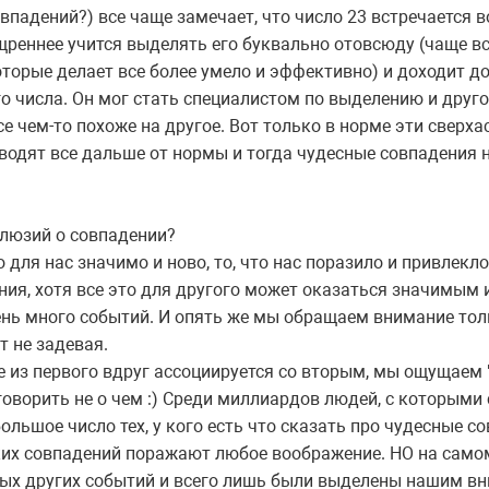
впадений?) все чаще замечает, что число 23 встречается в
ощреннее учится выделять его буквально отовсюду (чаще в
торые делает все более умело и эффективно) и доходит до
 числа. Он мог стать специалистом по выделению и друго
е чем-то похоже на другое. Вот только в норме эти сверха
водят все дальше от нормы и тогда чудесные совпадения
люзий о совпадении?
 для нас значимо и ново, то, что нас поразило и привлекл
ния, хотя все это для другого может оказаться значимым 
ень много событий. И опять же мы обращаем внимание толь
т не задевая.
е из первого вдруг ассоциируется со вторым, мы ощущаем "
 говорить не о чем :) Среди миллиардов людей, с которыми
ольшое число тех, у кого есть что сказать про чудесные с
аких совпадений поражают любое воображение. НО на само
бых других событий и всего лишь были выделены нашим вн