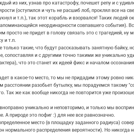
дый из них, узнав про катастрофу, почешет репу и с удивл
ярости (оступился и чуть не расшиб лоб, проклял все на с
кнул и т.п.), так этот корабль и взорвался! Таких людей 
 запоминающейся неординарности совпавшего события). Вс
м просто не придет в голову связать это с трагедией, ну м
 и т.п.
 только такие, что будут рассказывать занятную байку, но
е, сопоставляя и с другими точно такими же уникально у
актера), что это станет их идеей фикс и началом осознани
адет в какое-то место, то мы не придадим этому ровно ник
ом расстоянии разобьет бутылку, мы порадуемся такому "
то. Так же как вообще никогда не повторится уже произоше
вноправно уникально и неповторимо, и только мы воспр
 А природе это пофиг :) для нее все равнозначно.
определенное место (в площадку заданного радиуса) сове
он нормального распределения вероятности). Но никогда н