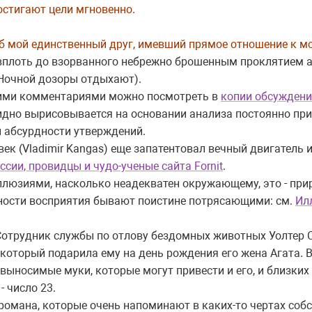
достигают цели мгновенно.
огиб мой единственный друг, имевший прямое отношение к 
вплоть до взорванного небрежно брошенным проклятием 
Ночной дозоры отдыхают).
моими комментариями можно посмотреть в
копии обсужден
идно вырисовывается на основании анализа постоянно пр
 абсурдности утверждений.
овек (Vladimir Kangas) еще запатентовал вечный двигатель
ссии, провидцы и чудо-ученые сайта Fornit
.
ллюзиями, насколько неадекватен окружающему, это - при
ности восприятия бывают поистине потрясающими: см.
Ил
 Сотрудник службы по отлову бездомных животных Уолтер С
который подарила ему на день рождения его жена Агата. В
выносимые муки, которые могут привести и его, и близки
- число 23.
омана, которые очень напоминают в каких-то чертах собс