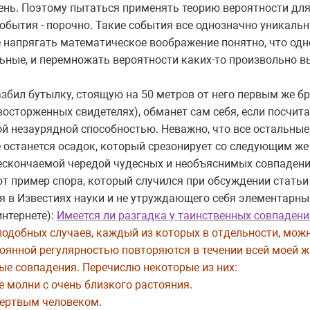
ень. Поэтому пытаться применять теорию вероятности для
обытия - порочно. Такие события все однозначно уникаль
е напрягать математическое воображение понятно, что о
ьные, и перемножать вероятности каких-то произвольно вы
азбил бутылку, стоящую на 50 метров от него первым же б
осторженных свидетелях), обманет сам себя, если посчита
кой незаурядной способностью. Неважно, что все остальны
 останется осадок, который срезонирует со следующим же
нескончаемой чередой чудесных и необъяснимых совпадени
Вот пример спора, который случился при обсуждении статьи
ся в Известиях науки и не утруждающего себя элементарн
интернете):
Имеется ли разгадка у таинственных совпадени
 подобных случаев, каждый из которых в отдельности, мож
тоянной регулярностью повторяются в течении всей моей жи
ные совпадения. Перечислю некоторые из них:
 молни с очень близкого растояния.
мертвым человеком.