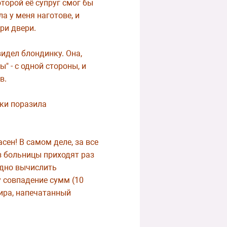
торой её супруг смог бы
а у меня наготове, и
ри двери.
видел блондинку. Она,
" - с одной стороны, и
в.
аки поразила
сен! В самом деле, за все
з больницы приходят раз
удно вычислить
у совпадение сумм (10
пира, напечатанный