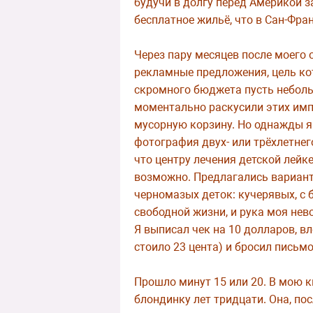
будучи в долгу перед Америкой 
бесплатное жильё, что в Сан-Фра
Через пару месяцев после моего 
рекламные предложения, цель кот
скромного бюджета пусть небольш
моментально раскусили этих имп
мусорную корзину. Но однажды я 
фотография двух- или трёхлетнего
что центру лечения детской лейк
возможно. Предлагались варианты
черномазых деток: кучерявых, с 
свободной жизни, и рука моя нев
Я выписал чек на 10 долларов, в
стоило 23 цента) и бросил письм
Прошло минут 15 или 20. В мою 
блондинку лет тридцати. Она, по