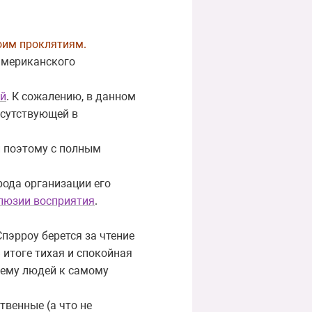
моим проклятиям.
американского
ий
. К сожалению, в данном
исутствующей в
 и поэтому с полным
рода организации его
люзии восприятия
.
пэрроу берется за чтение
 итоге тихая и спокойная
х ему людей к самому
твенные (а что не