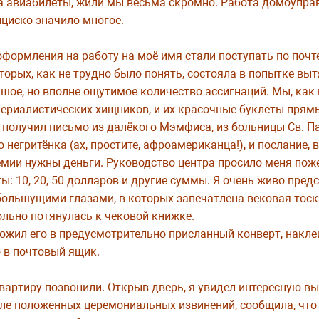
за авиабилеты, жили мы весьма скромно. Работа домоупра
нциско значило многое.
оформления на работу на моё имя стали поступать по поч
орых, как не трудно было понять, состояла в попытке выт
ое, но вполне ощутимое количество ассигнаций. Мы, как 
ериалистических хищников, и их красочные буклеты прям
получил письмо из далёкого Мэмфиса, из больницы Св. Па
 негритёнка (ах, простите, афроамериканца!), и послание,
емии нужны деньги. Руководство центра просило меня пож
: 10, 20, 50 долларов и другие суммы. Я очень живо предс
большущими глазами, в которых запечатлена вековая тоск
ольно потянулась к чековой книжке.
ложил его в предусмотрительно присланный конверт, накле
о в почтовый ящик.
квартиру позвонили. Открыв дверь, я увидел интересную в
сле положенных церемониальных извинений, сообщила, что 