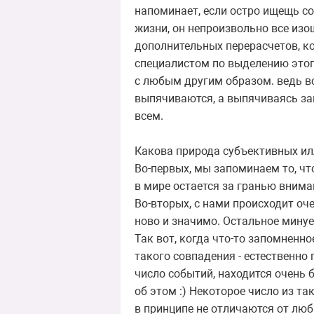
напоминает, если остро ищещь со
жизни, он непроизвольно все из
дополнительных перерасчетов, ко
специалистом по выделению этого
с любым другим образом. ведь вс
выпячиваются, а выпячиваясь за
всем.
Какова природа субъективных ил
Во-первых, мы запоминаем то, что
в мире остается за гранью внима
Во-вторых, с нами происходит оч
ново и значимо. Остальное минуе
Так вот, когда что-то запомненно
такого совпадения - естественно
число событий, находится очень б
об этом :) Некоторое число из т
в принципе не отличаются от лю