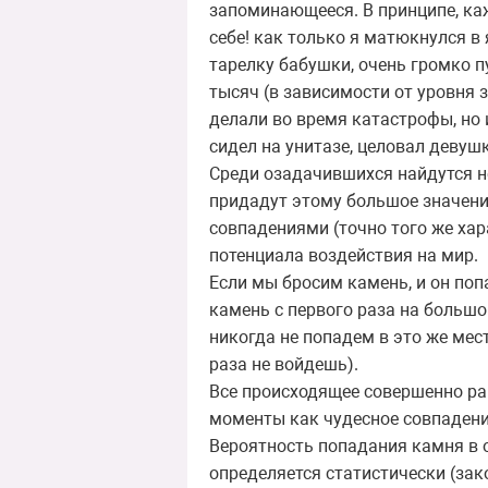
запоминающееся. В принципе, каж
себе! как только я матюкнулся в 
тарелку бабушки, очень громко пу
тысяч (в зависимости от уровня
делали во время катастрофы, но и
сидел на унитазе, целовал девушку
Среди озадачившихся найдутся не
придадут этому большое значени
совпадениями (точно того же хар
потенциала воздействия на мир.
Если мы бросим камень, и он поп
камень с первого раза на больш
никогда не попадем в это же мес
раза не войдешь).
Все происходящее совершенно ра
моменты как чудесное совпадение.
Вероятность попадания камня в 
определяется статистически (зак