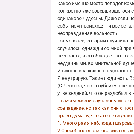
какое именно место попадет кам
конкретно уже совершившегося с
одинаково чудесны. Даже если н
событием происходят и все остал
неоправданная вольность!
Тот человек, который случайно р
случилось однажды со мной при в
неспроста, а он обладает вот та
неудачными, во мнительной душе
И вскоре вся жизнь предстанет 
Я не утрирую. Такие люди есть. 
(С.Лескова, часто публикующего
утверждений, что он раздобыл в 
...в моей жизни случалось много
совпадение, но так как они с пос
право думать, что это не случай
1. Много раз я наблюдал шаровые
2.Способность разговаривать с 