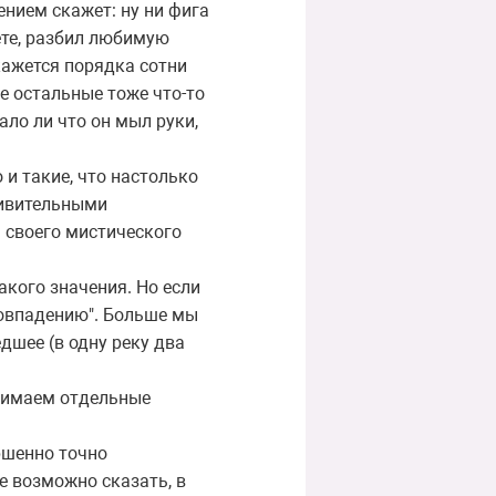
ением скажет: ну ни фига
вете, разбил любимую
окажется порядка сотни
е остальные тоже что-то
ало ли что он мыл руки,
 и такие, что настолько
дивительными
я своего мистического
акого значения. Но если
совпадению". Больше мы
дшее (в одну реку два
инимаем отдельные
ршенно точно
е возможно сказать, в