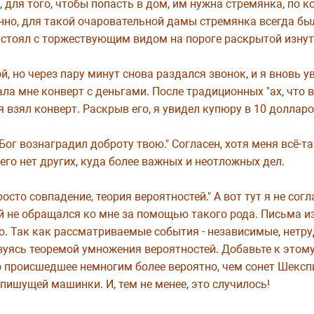
для того, чтобы попасть в дом, им нужна стремянка, по ко
енно, для такой очаровательной дамы стремянка всегда был
 стоял с торжествующим видом на пороге раскрытой изнут
й, но через пару минут снова раздался звонок, и я вновь у
ала мне конверт с деньгами. После традиционных "ах, что вы
й, я взял конверт. Раскрыв его, я увидел купюру в 10 долларо
Бог вознаградил доброту твою." Согласен, хотя меня всё-т
его нет других, куда более важных и неотложных дел.
сто совпадение, теория вероятностей." А вот тут я не согла
й не обращался ко мне за помощью такого рода. Письма и
чаю. Так как рассматриваемые события - независимые, нетр
зуясь теоремой умножения вероятностей. Добавьте к этом
то проиcшедшее немногим более вероятно, чем сонет Шекс
ишущей машинки. И, тем не менее, это случилось!