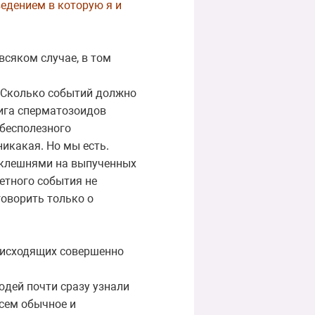
ведением в которую я и
всяком случае, в том
. Сколько событий должно
фига сперматозоидов
 бесполезного
икакая. Но мы есть.
ноклешнями на выпученных
етного события не
говорить только о
оисходящих совершенно
дей почти сразу узнали
всем обычное и