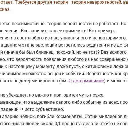
отает. Требуется другая теория - теория невероятностей, в
сказ.
ется пессимистично: теория вероятностей не работает. Во 
введения. Все зависит, как ее применять! Вот пример.
ния на свет любого из нас, уникального и неповторимого
на данном этапе эволюции встретились родители и из до 
 (иначе бы был близнец, похожий. но не тот)? Без всякого
о, что вероятность появления любого из нас совершенно н
али к настоящему моменту, даже пусть с хитиновыми лож
счислимое множество вещей и событий. Вероятность конкр
нность не детерминирована (см.
О детерминизме
) и можно 
 не убеждает, но важно и пригодится чуть позже.
ывающие, что выделение какого-либо события из всех, пр
падений - чисто субъективно.
 аварию челнок, погибли космонавты. Сотни миллионов лю
этого числа людей около 0,1 процента делали что-то не со