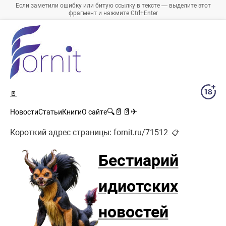
Если заметили ошибку или битую ссылку в тексте — выделите этот
фрагмент и нажмите Ctrl+Enter
🚪
🔍
📄
📄
✈
Новости
Статьи
Книги
О сайте
Короткий адрес страницы:
fornit.ru/71512
📋
Бестиарий
идиотских
новостей