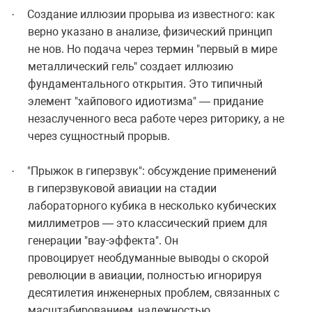
Создание иллюзии прорыва из известного: как
·
верно указано в анализе, физический принцип
не нов. Но подача через термин "первый в мире
металлический гель" создает иллюзию
фундаментального открытия. Это типичный
элемент "хайпового идиотизма" — придание
незаслученного веса работе через риторику, а не
через сущностный прорыв.
"Прыжок в гиперзвук": обсуждение применений
·
в гиперзвуковой авиации на стадии
лабораторного кубика в несколько кубических
миллиметров — это классический прием для
генерации "вау-эффекта". Он
провоцирует необдуманные выводы о скорой
революции в авиации, полностью игнорируя
десятилетия инженерных проблем, связанных с
масштабированием, надежностью,