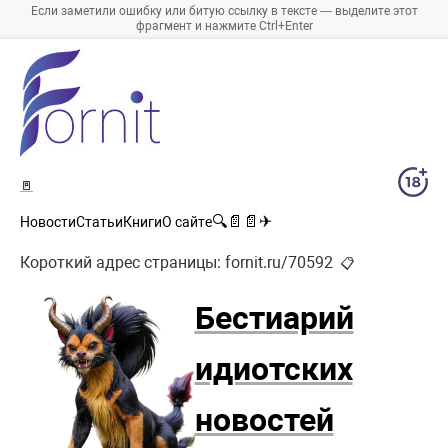
Если заметили ошибку или битую ссылку в тексте — выделите этот
фрагмент и нажмите Ctrl+Enter
🚪
🔍
📄
📄
✈
Новости
Статьи
Книги
О сайте
Короткий адрес страницы:
fornit.ru/70592
📋
Бестиарий
идиотских
новостей