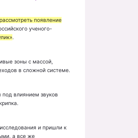
 рассмотреть появление
оссийского ученого-
улик»
.
ивые зоны с массой,
еходов в сложной системе.
я под влиянием звуков
крипка.
исследования и пришли к
ыми, а все же