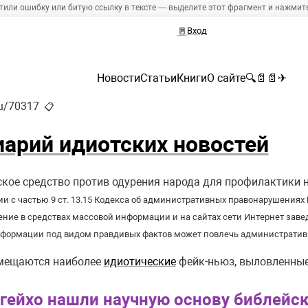
тили ошибку или битую ссылку в тексте — выделите этот фрагмент и нажмите 
🚪
Вход
Новости
Статьи
Книги
О сайте
🔍
📄
📄
✈
ru/70317
📋
иарий идиотских новостей
ское средство против одурения народа для профилактики н
ии с частью 9 ст. 13.15 Кодекса об административных правонарушения
ение в средствах массовой информации и на сайтах сети Интернет зав
формации под видом правдивых фактов может повлечь административн
мещаются наиболее
идиотические
фейк-ньюз, выловленные
гейхо нашли научную основу библейс