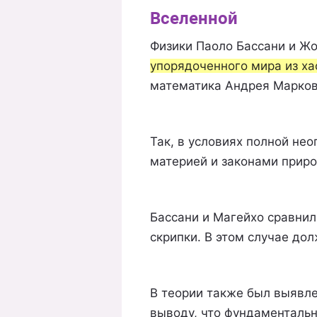
Вселенной
Физики Паоло Бассани и Ж
упорядоченного мира из ха
математика Андрея Марко
Так, в условиях полной не
материей и законами приро
Бассани и Магейхо сравнил
скрипки. В этом случае дол
В теории также был выявл
выводу, что фундаментальн