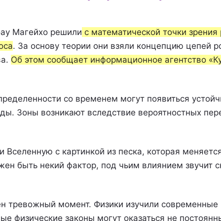
оау Магейхо решили
с математической точки зрения
оса
. За основу теории они взяли концепцию цепей р
ва.
Об этом сообщает информационное агентство «К
определенности со временем могут появиться устойч
ды. Зоны возникают вследствие вероятностных пер
и Вселенную с картинкой из песка, которая меняетс
жен быть некий фактор, под чьим влиянием звучит с
ен тревожный момент. Физики изучили современные 
ые физические законы могут оказаться не постоянн