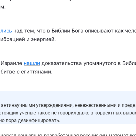
м.
лись
над тем, что в Библии Бога описывают как чел
ибрацией и энергией.
в Израиле
нашли
доказательства упомянутого в Библи
 битве с египтянами.
н антинаучными утверждениями, невежественными и предвз
астоящих ученые такое не говорил даже в корректных выра
вно пора дезинфицировать.
ческая концепция, разработанная российским математик