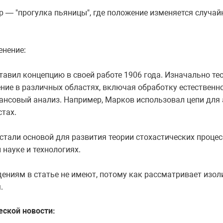
 — "прогулка пьяницы", где положение изменяется случайн
енение:
авил концепцию в своей работе 1906 года. Изначально тео
ие в различных областях, включая обработку естественно
ансовый анализ. Например, Марков использовал цепи для 
стах.
стали основой для развития теории стохастических проце
науке и технологиях.
ениям в статье не имеют, потому как рассматривает изо
.
еской новости: