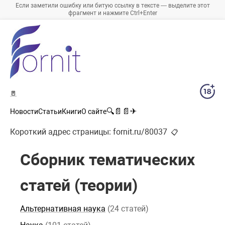
Если заметили ошибку или битую ссылку в тексте — выделите этот
фрагмент и нажмите Ctrl+Enter
🚪
🔍
📄
📄
✈
Новости
Статьи
Книги
О сайте
Короткий адрес страницы:
fornit.ru/80037
📋
Сборник тематических
статей (теории)
Альтернативная наука
(24 статей)