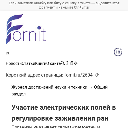
Если заметили ошибку или битую ссылку в тексте — выделите этот
фрагмент и нажмите Ctrl+Enter
🚪
🔍
📄
📄
✈
Новости
Статьи
Книги
О сайте
Короткий адрес страницы:
fornit.ru/2604
📋
Журнал достижений науки и техники
→
Общий
раздел
Участие электрических полей в
регулировке заживления ран
Организм указывает своим «ремонтным