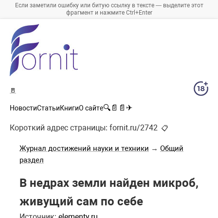
Если заметили ошибку или битую ссылку в тексте — выделите этот
фрагмент и нажмите Ctrl+Enter
🚪
🔍
📄
📄
✈
Новости
Статьи
Книги
О сайте
Короткий адрес страницы:
fornit.ru/2742
📋
Журнал достижений науки и техники
→
Общий
раздел
В недрах земли найден микроб,
живущий сам по себе
Источник:
elementy.ru