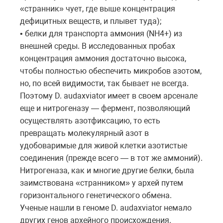
«странник» чует, где выше концентрация
дефицитных веществ, и плывет туда);
• белки для транспорта аммония (NH4+) из
внешней среды. В исследованных пробах
концентрация аммония достаточно высока,
чтобы полностью обеспечить микробов азотом,
но, по всей видимости, так бывает не всегда.
Поэтому D. audaxviator имеет в своем арсенале
еще и нитрогеназу — фермент, позволяющий
осуществлять азотфиксацию, то есть
превращать молекулярный азот в
удобоваримые для живой клетки азотистые
соединения (прежде всего — в тот же аммоний).
Нитрогеназа, как и многие другие белки, была
заимствована «странником» у архей путем
горизонтального генетического обмена.
Ученые нашли в геноме D. audaxviator немало
других генов архейного происхождения.