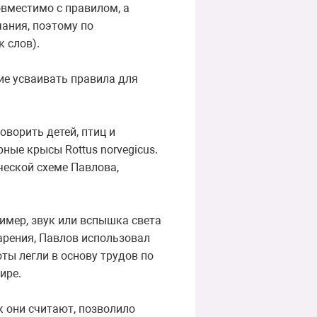
овместимо с правилом, а
чания, поэтому по
 слов).
ние усваивать правила для
ворить детей, птиц и
ные крысы Rottus norvegicus.
ческой схеме Павлова,
имер, звук или вспышка света
арения, Павлов использовал
ты легли в основу трудов по
ире.
к они считают, позволило