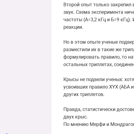
Второй опыт только закрепил 
звук. Схема эксперимента нич
частоты (А=3,2 кГц и Б=9 кГц)
реакции.
Но в этом опыте ученые подвер
разместили их в такие же три
формулировать правило, то на
остальных триплетах, соедине
Крысы не подвели ученых: хотя
усвоивших правило XYX (АБА и
других триплетов.
Правда, статистически достов
двух крыс.
По мнению Мерфи и Мондрагон