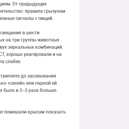
циям. От предыдущих
оятельство: правила грызунам
ловные сигналы с пищей.
освещения в шести
тых на три группы животных
двух зеркальных комбинаций.
СТ, хорошо реагировали и на
ла слабее.
 триплете до засовывания
ко «своей» или парной ей
х было в 2–3 раза больше.
 не помешали крысам показать