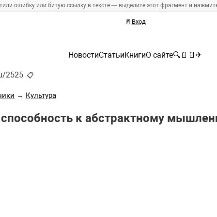
тили ошибку или битую ссылку в тексте — выделите этот фрагмент и нажмите 
🚪
Вход
Новости
Статьи
Книги
О сайте
🔍
📄
📄
✈
ru/2525
📋
ники
→
Культура
 способность к абстрактному мышле