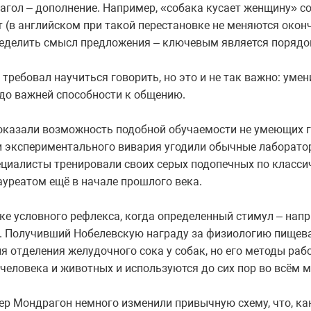
агол – дополнение. Например, «собака кусает женщину» с
т (в английском при такой перестановке не меняются окон
еделить смысл предложения – ключевым является порядок
 требовал научиться говорить, но это и не так важно: уме
до важней способности к общению.
оказали возможность подобной обучаемости не умеющих го
ки экспериментального вивария угодили обычные лаборатор
циалисты тренировали своих серых подопечных по класси
уреатом ещё в начале прошлого века.
е условного рефлекса, когда определенный стимул – напр
и. Получивший Нобелевскую награду за физиологию пищев
 отделения желудочного сока у собак, но его методы рабо
человека и животных и используются до сих пор во всём м
ер Мондрагон немного изменили привычную схему, что, ка