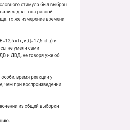
условного стимула был выбран
овались два тона разной
ища, то же измерение времени
=12,5 кГц и Д=17,5 кГц) и
ысы не умели сами
ДВ и ДВД, не говоря уже об
 особи, время реакции у
е, чем при воспроизведении
ключении из общей выборки
ению.