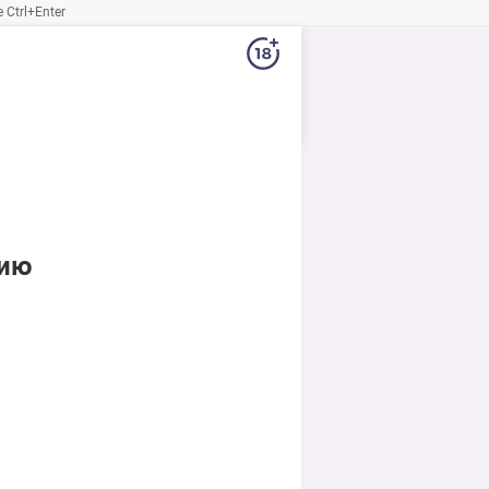
Ctrl+Enter
нию