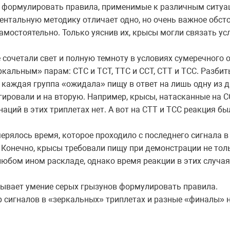
ы формулировать правила, применимые к различным ситуа
нтальную методику отличает одно, но очень важное обст
мостоятельно. Только уяснив их, крысы могли связать ус
 сочетали свет и полную темноту в условиях сумеречного 
ркальным» парам: СТС и ТСТ, ТТС и ССТ, СТТ и ТСС. Разби
о каждая группа «ожидала» пищу в ответ на лишь одну из 
гировали и на вторую. Например, крысы, натасканные на С
ций в этих триплетах нет. А вот на СТТ и ТСС реакция бы
мерялось время, которое проходило с последнего сигнала в
 Конечно, крысы требовали пищу при демонстрации не толь
любом ином раскладе, однако время реакции в этих случая
зывает умение серых грызунов формулировать правила.
р сигналов в «зеркальных» триплетах и разные «финалы»