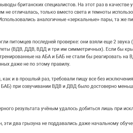
выводы британских специалистов. На этот раз в качестве 
ем не отличалась, только вместо света и темноты использ
. Использовались аналогичные «зеркальные» пары, та же п
гли питомцев последней проверке: они взяли еще 2 звука (В
плеты (ВДВ, ДДВ, ВДД и три им симметричных). Если бы кр
тренированные на АБА и БАБ не стали бы реагировать на В
нных даже не по этому правилу.
, как и в прошлый раз, требовали пищу все без исключения
 БАБ) при озвучивании ВДВ и ДВД было достоверно меньш
ерного результата учёным удалось добиться лишь при ис
, эти два грызуна не поддавались даже начальному обуч