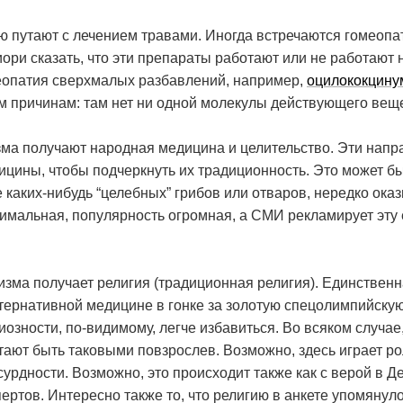
ю путают с лечением травами. Иногда встречаются гомеопа
ри сказать, что эти препараты работают или не работают н
еопатия сверхмалых разбавлений, например,
оцилококцину
 причинам: там нет ни одной молекулы действующего вещ
ма получают народная медицина и целительство. Эти напр
цины, чтобы подчеркнуть их традиционность. Это может бы
е каких-нибудь “целебных” грибов или отваров, нередко ок
симальная, популярность огромная, а СМИ рекламирует эту
зма получает религия (традиционная религия). Единственн
ьтернативной медицине в гонке за золотую спецолимпийску
гиозности, по-видимому, легче избавиться. Во всяком случае
тают быть таковыми повзрослев. Возможно, здесь играет рол
урдности. Возможно, это происходит также как с верой в Де
пертов. Интересно также то, что религию в анкете упомянул