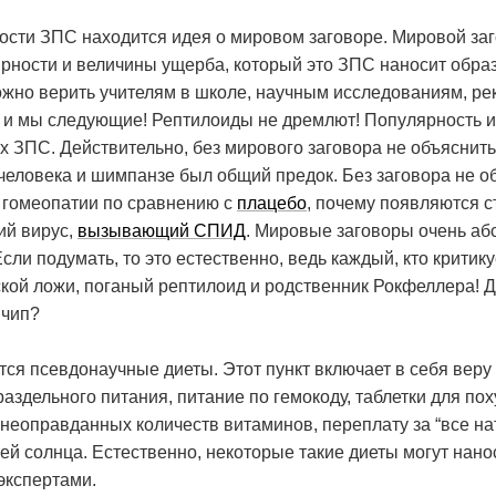
ности ЗПС находится идея о мировом заговоре. Мировой за
ярности и величины ущерба, который это ЗПС наносит обра
можно верить учителям в школе, научным исследованиям, р
д, и мы следующие! Рептилоиды не дремлют! Популярность и
х ЗПС. Действительно, без мирового заговора не объяснить
человека и шимпанзе был общий предок. Без заговора не о
 гомеопатии по сравнению с
плацебо
, почему появляются ст
ий вирус,
вызывающий СПИД
. Мировые заговоры очень аб
сли подумать, то это естественно, ведь каждый, кто критик
ской ложи, поганый рептилоид и родственник Рокфеллера! Д
 чип?
тся псевдонаучные диеты. Этот пункт включает в себя веру 
аздельного питания, питание по гемокоду, таблетки для п
неоправданных количеств витаминов, переплату за “все на
ей солнца. Естественно, некоторые такие диеты могут нан
 экспертами.