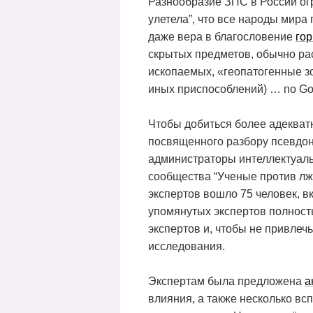
Разнообразие ЗПС в России огр
улетела”, что все народы мир
даже вера в благословение
го
скрытых предметов, обычно рас
ископаемых, «геопатогенные зо
иных приспособлений) … по Go
Чтобы добиться более адекват
посвященного разбору псевдон
администраторы интеллектуальн
сообщества “Ученые против лж
экспертов вошло 75 человек, в
упомянутых экспертов полност
экспертов и, чтобы не привлеч
исследования.
Экспертам была предложена
а
влияния, а также несколько в