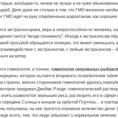
оторые, вообщем-то, ничем не лучше и не хуже обыкновенны
ерб. Дело даже не столько в том, что ГМО жизненно необх
круг ГМО идет на руку откровенным шарлатанам, как хорошее
тся экстрасенсорика, вера в сверхспособности человека, н
дения таятся “везде понемногу”. Иногда к экстрасенсам об
 такой просьбой обращается полиция, это может уменьшать
” взаимодействие с экстрасенсом, с любым экстрасенсом – 
ьги на ветер.
тся гомеопатия, а точнее,
гомеопатия сверхмалых разбавл
едицины, которое пытается впаривать потребителям табле
ни странно, многих сторонников гомеопатии удалось переуб
, которое придумал Джеймс Рэнди: гомеопатический раство
и взять размолотое зернышко риса, растворить его в сфер
в середине Солнца и концом за орбитой Плутона… и повтор
ь популярна, на нее тратится огромное количество денег (в
жде всего, тем, что люди забывают о нормальном лечении.