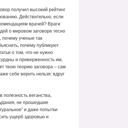
говор получил высокий рейтинг
зованию. Действительно, если
екомендациям врачей? Враги
дей о мировом заговоре тесно
, почему ученые так
бъяснить, почему публикуют
атьи о том, что не нужно
сурдны и приверженность им,
ует твою теорию заговора – сам
аже себе верить нельзя: вдруг
в полезность веганства,
охудания, не прошедшие
туральное” и даже попытки
осить ущерб здоровью и