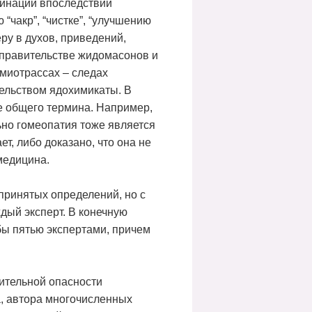
минации впоследствии
чакр”, “чистке”, “улучшению
еру в духов, приведений,
м правительстве жидомасонов и
имиотрассах – следах
ельством ядохимикаты. В
е общего термина. Например,
ьно гомеопатия тоже является
ет, либо доказано, что она не
медицина.
принятых определений, но с
дый эксперт. В конечную
ы пятью экспертами, причем
сительной опасности
а, автора многочисленных