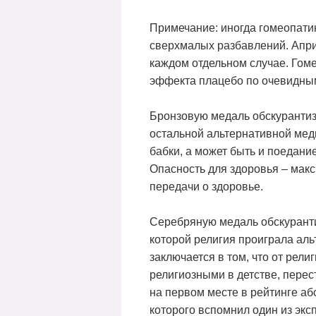
Примечание: иногда гомеопати
сверхмалых разбавлений. Априо
каждом отдельном случае. Гом
эффекта плацебо по очевидным
Бронзовую медаль обскурантиз
остальной альтернативной меди
бабки, а может быть и поедани
Опасность для здоровья – мак
передачи о здоровье.
Серебряную медаль обскуранти
которой религия проиграла ал
заключается в том, что от рели
религиозными в детстве, перес
на первом месте в рейтинге абс
которого вспомнил один из экс