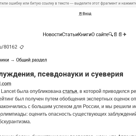
тили ошибку или битую ссылку в тексте — выделите этот фрагмент и нажмите 
🚪
Вход
Новости
Статьи
Книги
О сайте
🔍
📄
📄
✈
ru/80162
📋
ники
→
Общий раздел
уждения, псевдонауки и суеверия
al.com
е Lancet была опубликована
статья
, в которой приводился р
ейтинг был получен путем обобщения экспертных оценок оп
закончились с большим успехом для России, и мы решили и
олимпиады: оценить опасность существующих заблуждений,
бскурантизма.