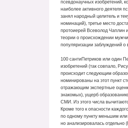
псевдонаучных изобретений, к
наиболее активного деятеля пс
занял народный целитель и те
номинаций), третье место дост
протоиерей Всеволод Чаплин и
теории о происхождении мужч
популяризации заблуждений о 
100 сантиПетриков или один П
изобретений (так совпало, Рису
происходит следующим образом
номинированы на этот пункт с
отражающим экспертные оценки
знакомых), ущерб образованию
СМИ. Из этого числа вычитают
Кроме того к опасности каждо
по одному пункту меньшим или
но анализировалась отдельно (