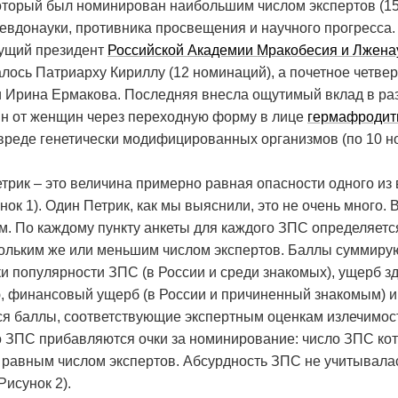
оторый был номинирован наибольшим числом экспертов (15
евдонауки, противника просвещения и научного прогресса. 
кущий президент
Российской Академии Мракобесия и Лжена
алось Патриарху Кириллу (12 номинаций), а почетное четве
 Ирина Ермакова. Последняя внесла ощутимый вклад в ра
ин от женщин через переходную форму в лице
гермафродит
вреде генетически модифицированных организмов (по 10 н
етрик – это величина примерно равная опасности одного и
нок 1). Один Петрик, как мы выяснили, это не очень много.
. По каждому пункту анкеты для каждого ЗПС определяетс
тольким же или меньшим числом экспертов. Баллы суммирую
 популярности ЗПС (в России и среди знакомых), ущерб зд
, финансовый ущерб (в России и причиненный знакомым) 
ся баллы, соответствующие экспертным оценкам излечимос
го ЗПС прибавляются очки за номинирование: число ЗПС к
 равным числом экспертов. Абсурдность ЗПС не учитывалас
Рисунок 2).