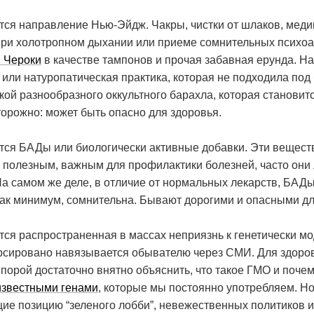
тся направление Нью-Эйдж. Чакры, чистки от шлаков, меди
при холотропном дыхании или приеме сомнительных психоа
 Чероки
в качестве тампонов и прочая забавная ерунда. Н
 или натуропатическая практика, которая не подходила под
ой разнообразного оккультного барахла, которая становит
торожно: может быть опасно для здоровья.
ятся БАДы или биологически активные добавки. Эти вещест
о полезным, важным для профилактики болезней, часто они 
 самом же деле, в отличие от нормальных лекарств, БАДы
, как минимум, сомнительна. Бывают дорогими и опасными дл
ится распространенная в массах неприязнь к генетически
сировано навязывается обывателю через СМИ. Для здоров
я: порой достаточно внятно объяснить, что такое ГМО и поче
известными генами
, которые мы постоянно употребляем. Н
е позицию “зеленого лобби”, невежественных политиков 