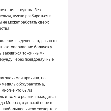
тические средства без
ельзя, нужно разбираться в
м
не может работать сверх
ества.
авления выделены отдельно от
ть заговаривание болячек у
азывающихся токсичными.
 ерунду через псевдонаучные
ая значимая причина, по
ю медаль обскурантизма,
, многие кто были
ь и то, что религия находится
да Мороза, о детской вере в
о наибольшее число экспертов: