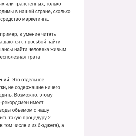
х или трансгенных, только
одимы в нашей стране, сколько
 средство маркетинга.
апример, в умение читать
ращаются с просьбой найти
 шансы найти человека живым
бесполезная трата
ений
. Это отдельное
тки, не содержащие ничего
едить. Возможно, этому
р-рекордсмен имеет
е воды объемом с нашу
ить такую процедуру 2
 том числе и из бюджета), а