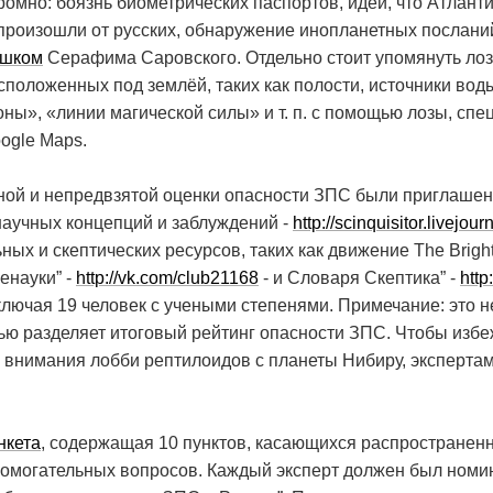
омно: боязнь биометрических паспортов, идеи, что Атланти
а произошли от русских, обнаружение инопланетных послан
ршком
Серафима Саровского. Отдельно стоит упомянуть ло
положенных под землёй, таких как полости, источники вод
ны», «линии магической силы» и т. п. с помощью лозы, спе
ogle Maps.
ной и непредвзятой оценки опасности ЗПС были приглашены
аучных концепций и заблуждений -
http://scinquisitor.livejour
ых и скептических ресурсов, таких как движение The Bright
енауки” -
http://vk.com/club21168
- и Словаря Скептика” -
http
ключая 19 человек с учеными степенями. Примечание: это не
ью разделяет итоговый рейтинг опасности ЗПС. Чтобы избе
ь внимания лобби рептилоидов с планеты Нибиру, эксперта
нкета
, содержащая 10 пунктов, касающихся распространенн
спомогательных вопросов. Каждый эксперт должен был номи