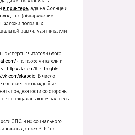
да даже “не утонула, а
ий
в принтере
, ада на Солнце и
зоходство (обнаружение
ы, залежи полезных
циальной рамки, маятника или
 эксперты: читатели блога,
nal.com/
-, а также читатели и
s -
http://vk.com/the_brights
-,
://vk.com/skepdic
. В число
 означает, что каждый из
жать предвзятости со стороны
м не сообщалась конечная цель
ости ЗПС и их социального
нировать до трех ЗПС по