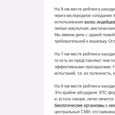
На 8-ом месте рейтинга находи
через кислородное голодание 
использование
волос индейцев
любая оккультная, мистическая
Мы имеем дело с эдакой помойк
требовательной к кошельку. Ос
На 7-ом месте рейтинга наход
то есть их представляют чем-т
эффективными препаратами. На
испытаний, т.е. их полезность
На 6-ом месте рейтинга наход
Это крайне абсурдное ЗПС фор
и, кстати говоря, легко лечитс
биологические организмы с не
центральные СМИ, отстаивающи