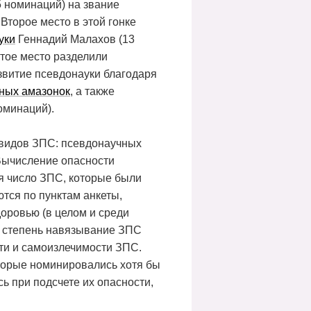
 номинаций) на звание
Второе место в этой гонке
уки
Геннадий Малахов (13
ртое место разделили
звитие псевдонауки благодаря
ных амазонок
, а также
оминаций).
з видов ЗПС: псевдонаучных
 Вычисление опасности
я число ЗПС, которые были
тся по пунктам анкеты,
оровью (в целом и среди
и степень навязывание ЗПС
ти и самоизлечимости ЗПС.
оторые номинировались хотя бы
ь при подсчете их опасности,