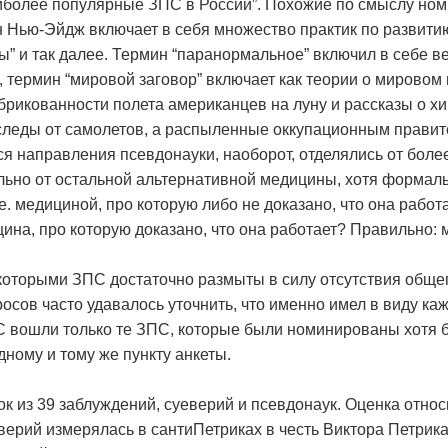
аиболее популярные ЗПС в России”. Похожие по смыслу но
Нью-Эйдж включает в себя множество практик по развитию “
ы” и так далее. Термин “паранормальное” включил в себе в
, термин “мировой заговор” включает как теории о мирово
абрикованности полета американцев на луну и рассказы о х
 следы от самолетов, а распыленные оккупационным правит
я направления псевдонауки, наоборот, отделялись от боле
льно от остальной альтернативной медицины, хотя формал
е. медициной, про которую либо не доказано, что она работа
цина, про которую доказано, что она работает? Правильно: 
которыми ЗПС достаточно размыты в силу отсутствия обще
ов часто удавалось уточнить, что именно имел в виду каж
вошли только те ЗПС, которые были номинированы хотя б
дному и тому же пункту анкеты.
ок из 39 заблуждений, суеверий и псевдонаук. Оценка отно
верий измерялась в сантиПетриках в честь Виктора Петрик