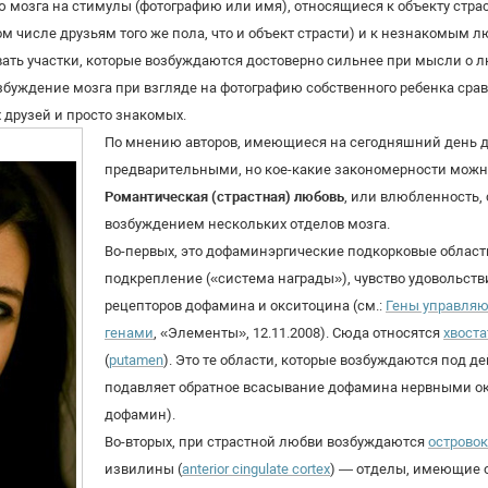
мозга на стимулы (фотографию или имя), относящиеся к объекту страст
ом числе друзьям того же пола, что и объект страсти) и к незнакомым
ть участки, которые возбуждаются достоверно сильнее при мысли о л
буждение мозга при взгляде на фотографию собственного ребенка срав
х друзей и просто знакомых.
По мнению авторов, имеющиеся на сегодняшний день д
предварительными, но кое-какие закономерности можно
Романтическая (страстная) любовь
, или влюбленность,
возбуждением нескольких отделов мозга.
Во-первых, это дофаминэргические подкорковые облас
подкрепление («система награды»), чувство удовольстви
рецепторов дофамина и окситоцина (см.:
Гены управляю
генами
, «Элементы», 12.11.2008). Сюда относятся
хвоста
(
putamen
). Это те области, которые возбуждаются под д
подавляет обратное всасывание дофамина нервными о
дофамин).
Во-вторых, при страстной любви возбуждаются
островок
извилины (
anterior cingulate cortex
) — отделы, имеющие 