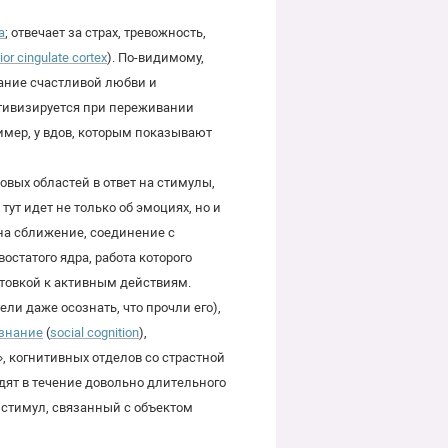
a
; отвечает за страх, тревожность,
ior cingulate cortex
). По-видимому,
ание счастливой любви и
активизируется при переживании
имер, у вдов, которым показывают
вых областей в ответ на стимулы,
 тут идет не только об эмоциях, но и
на сближение, соединение с
остатого ядра, работа которого
товкой к активным действиям.
ли даже осознать, что прочли его),
знание
(
social cognition
),
 когнитивных отделов со страстной
дят в течение довольно длительного
и стимул, связанный с объектом