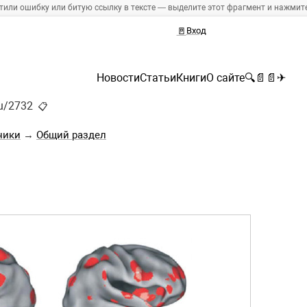
тили ошибку или битую ссылку в тексте — выделите этот фрагмент и нажмите 
🚪
Вход
Новости
Статьи
Книги
О сайте
🔍
📄
📄
✈
ru/2732
📋
ники
→
Общий раздел