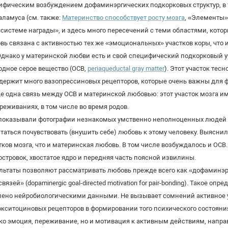
ифическим возбуждением дофаминэргических подкорковых структур, в т
таламуса (см. также:
Материнство способствует росту мозга
, «Элементы»,
«системе награды», и здесь много пересечений с теми областями, кото
вь связана с активностью тех же «эмоциональных» участков коры, что и
Однако у материнской любви есть и свой специфический подкорковый у
одное серое вещество (ОСВ,
periaqueductal gray matter
). Этот участок те
держит много вазопрессиновых рецепторов, которые очень важны для
е одна связь между ОСВ и материнской любовью: этот участок мозга и
еживаниях, в том числе во время родов.
оказывали фотографии незнакомых умственно неполноценных людей и
ытаться почувствовать (внушить себе) любовь к этому человеку. Выясни
ков мозга, что и материнская любовь. В том числе возбуждалось и ОСВ
стровок, хвостатое ядро и передняя часть поясной извилины.
ультаты позволяют рассматривать любовь прежде всего как «дофамин
ей» (dopaminergic goal-directed motivation for pair-bonding). Такое оп
плено нейробиологическими данными. Не вызывает сомнений активное
кситоциновых рецепторов в формировании того психического состоян
лько эмоция, переживание, но и мотивация к активным действиям, нап