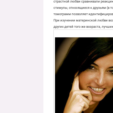
страстной любви сравнивали реакцию 
стимулы, относящиеся к друзьям (в т
томограмм позволяет идентифицирова
При изучении материнской любви воз
других детей того же возраста, лучши