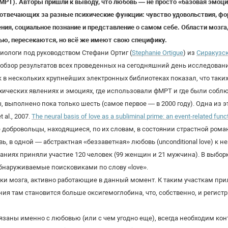
РТ). Авторы пришли к выводу, что любовь — не просто «базовая эмоция
 отвечающих за разные психические функции: чувство удовольствия, ф
ия, социальное познание и представление о самом себе. Области мозга
ю, пересекаются, но всё же имеют свою специфику.
ологи под руководством Стефани Ортиг (
Stephanie Ortigue
) из
Сиракузск
обзор результатов всех проведенных на сегодняшний день исследова
в нескольких крупнейших электронных библиотеках показал, что таких
ихических явлениях и эмоциях, где использовали фМРТ и где были соб
 выполнено пока только шесть (самое первое — в 2000 году). Одна из 
 al., 2007.
The neural basis of love as a subliminal prime: an event-related fu
ие добровольцы, находящиеся, по их словам, в состоянии страстной ром
ь, в одной — абстрактная «беззаветная» любовь (unconditional love) 
ниях приняли участие 120 человек (99 женщин и 21 мужчина). В выбор
наруживаемые поисковиками по слову «love».
ки мозга, активно работающие в данный момент. К таким участкам при
ия там становится больше оксигемоглобина, что, собственно, и регистр
вязаны именно с любовью (или с чем угодно еще), всегда необходим ко