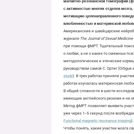
магнитно-резонансной томографии (фМ
с активностью многих отделов мозга,
мотивацию целенаправленного поведен
влюбленностью и материнской любовь
Американские и швейцарские нейроби
журнале
The Journal of Sexual Medicine
при помощи фМРТ. Тщательный поиск 
о любви, а не о каких-то смежных пс
методологические и этические нормы,
руководством самой С. Ортиг (Ortigue et
study
). В трех работах приняли участ
работах изучалась материнская любов
В общей сложности в шести исследова
имеющие английского резюме и не об
Метод фМРТ позволяет выявить участ
уже через 1–5 секунд после возбужден
Functional magnetic resonance imaging
).
Чтобы понять, какие участки мозга с