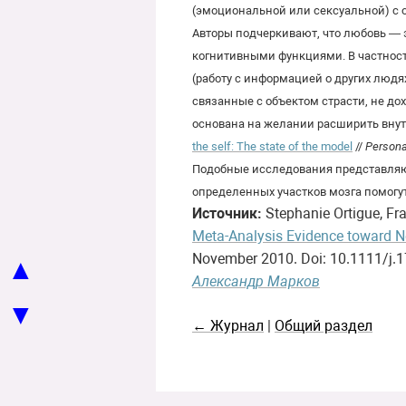
(эмоциональной или сексуальной) с 
Авторы подчеркивают, что любовь — 
когнитивными функциями. В частност
(работу с информацией о других людях
связанные с объектом страсти, не до
основана на желании расширить внутре
the self: The state of the model
//
Persona
Подобные исследования представляют
определенных участков мозга помогу
Источник:
Stephanie Ortigue, Fr
Meta-Analysis Evidence toward N
November 2010. Doi: 10.1111/j.
▲
Александр Марков
▼
← Журнал
|
Общий раздел