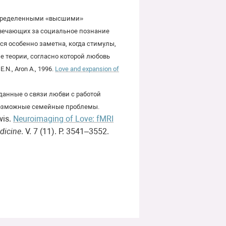
 определенными «высшими»
твечающих за социальное познание
тся особенно заметна, когда стимулы,
е теории, согласно которой любовь
N., Aron A., 1996.
Love and expansion of
данные о связи любви с работой
евозможные семейные проблемы.
wis.
Neuroimaging of Love: fMRI
dicine
. V. 7 (11). P. 3541–3552.