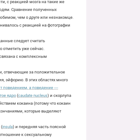
и, с реакцией мозга на такие же
 людям. Сравнение полученных
юбимом, чем о друге или незнакомце.
нивалось с реакцией на фотографии
анные следует считать
 отметить уже сейчас.
 связана с комплексным
ти, отвечающие за положительное
я, эйфорию. В этих областях много
т поведением, а поведение —
тое ядро
(
caudate nucleus
) и скорлупа
ействием кокаина (потому что кокаин
кончаниями, которые выделяют
(
insula
) и передняя часть поясной
отношение к сексуальному