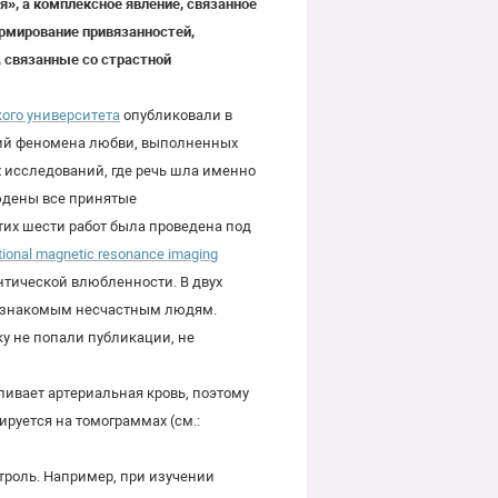
», а комплексное явление, связанное
ормирование привязанностей,
, связанные со страстной
ого университета
опубликовали в
ний феномена любви, выполненных
 исследований, где речь шла именно
людены все принятые
этих шести работ была проведена под
nctional magnetic resonance imaging
антической влюбленности. В двух
к незнакомым несчастным людям.
ку не попали публикации, не
ливает артериальная кровь, поэтому
ируется на томограммах (см.:
нтроль. Например, при изучении