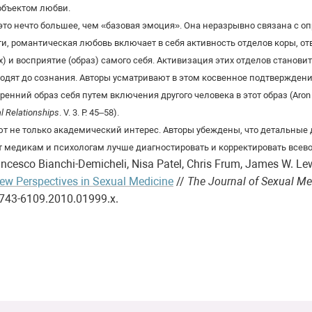
объектом любви.
это нечто большее, чем «базовая эмоция». Она неразрывно связана с
и, романтическая любовь включает в себя активность отделов коры, о
) и восприятие (образ) самого себя. Активизация этих отделов станови
ходят до сознания. Авторы усматривают в этом косвенное подтверждени
нний образ себя путем включения другого человека в этот образ (Aron E.
l Relationships
. V. 3. P. 45–58).
 не только академический интерес. Авторы убеждены, что детальные 
т медикам и психологам лучше диагностировать и корректировать вс
ancesco Bianchi-Demicheli, Nisa Patel, Chris Frum, James W. Le
ew Perspectives in Sexual Medicine
//
The Journal of Sexual Me
1743-6109.2010.01999.x.