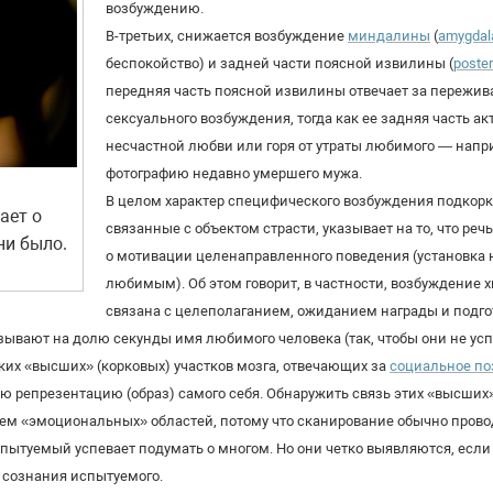
возбуждению.
В-третьих, снижается возбуждение
миндалины
(
amygdal
беспокойство) и задней части поясной извилины (
poster
передняя часть поясной извилины отвечает за пережив
сексуального возбуждения, тогда как ее задняя часть 
несчастной любви или горя от утраты любимого — напр
фотографию недавно умершего мужа.
В целом характер специфического возбуждения подкорко
ает о
связанные с объектом страсти, указывает на то, что речь
ни было.
о мотивации целенаправленного поведения (установка 
любимым). Об этом говорит, в частности, возбуждение хв
связана с целеполаганием, ожиданием награды и подго
ывают на долю секунды имя любимого человека (так, чтобы они не успе
ких «высших» (корковых) участков мозга, отвечающих за
социальное по
репрезентацию (образ) самого себя. Обнаружить связь этих «высших»,
ем «эмоциональных» областей, потому что сканирование обычно прово
испытуемый успевает подумать о многом. Но они четко выявляются, есл
т сознания испытуемого.