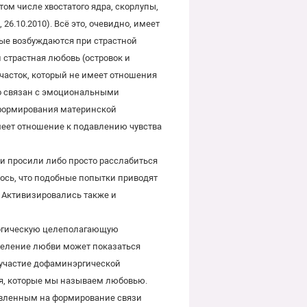
ом числе хвостатого ядра, скорлупы,
 26.10.2010). Всё это, очевидно, имеет
рые возбуждаются при страстной
 страстная любовь (островок и
часток, который не имеет отношения
сно связан с эмоциональными
 формирования материнской
меет отношение к подавлению чувства
 просили либо просто расслабиться
лось, что подобные попытки приводят
. Активизировались также и
эргическую целеполагающую
ределение любви может показаться
 участие дофаминэргической
ия, которые мы называем любовью.
равленным на формирование связи