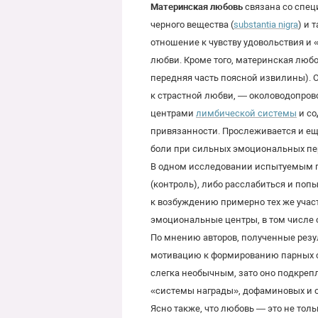
Материнская любовь
связана со спец
черного вещества (
substantia nigra
) и 
отношение к чувству удовольствия и 
любви. Кроме того, материнская любо
передняя часть поясной извилины). 
к страстной любви, — околоводопров
центрами
лимбической системы
и со
привязанности. Прослеживается и ещ
боли при сильных эмоциональных пер
В одном исследовании испытуемым п
(контроль), либо расслабиться и поп
к возбуждению примерно тех же участ
эмоциональные центры, в том числе о
По мнению авторов, полученные рез
мотивацию к формированию парных связ
слегка необычным, зато оно подкре
«системы награды», дофаминовых и о
Ясно также, что любовь — это не то