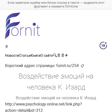
Если заметили ошибку или битую ссылку в тексте — выделите этот
фрагмент и нажмите Ctrl+Enter
🚪
🔍
📄
📄
✈
Новости
Статьи
Книги
О сайте
Короткий адрес страницы:
fornit.ru/254
📋
Воздействие эмоций на
человека К. Изард
Воздействие эмоций на человека К. Изард
http://www.psychology-online.net/link.php?
action=detail&id=312