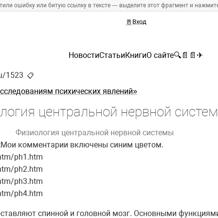
тили ошибку или битую ссылку в тексте — выделите этот фрагмент и нажмите 
🚪
Вход
Новости
Статьи
Книги
О сайте
🔍
📄
📄
✈
ru/1523
📋
исследованиям психических явлений»
логия центральной нервной систе
Физиология центральной нервной системы
&gt;Мои комментарии включены синим цветом.
s/htm/ph1.htm
s/htm/ph2.htm
s/htm/ph3.htm
s/htm/ph4.htm
ставляют спинной и головной мозг. Основными функциям