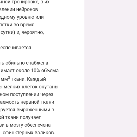
ной тренировке, в их
омлении нейронов
ходному уровню или
летки во время
утки) и, вероятно,
беспечивается
ань обильно снабжена
анимает около 10% объема
3
1 мм
ткани. Каждый
пы мелких клеток окутаны
нном поступлении через
маемость нервной ткани
ируется выраженными в
ой ткани получает
ви в мозгу обеспечена
— сфинктерных валиков.