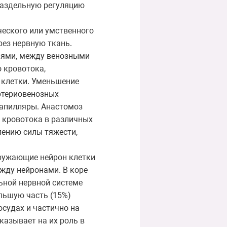
раздельную регуляцию
ческого или умственного
рез нервную ткань.
иями, между венозными
 кровотока,
клетки. Уменьшение
ртериовенозных
капилляры. Анастомоз
о кровотока в различных
лению силы тяжести,
кружающие нейрон клетки
ежду нейронами. В коре
ьной нервной системе
льшую часть (15%)
судах и частично на
казывает на их роль в