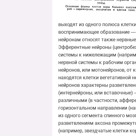
выходят из одного полюса клетк
воспринимающее образование — р
нейронам относят также нервные 
Эфферентные нейроны (центробе
системы к нижележащим (наприме
нервной системы к рабочим орга
нейронов, или мотонейронов, от 
находятся клетки вегетативной н
нейронов характерны разветвлен
(интернейроны, или вставочные) 
различными (в частности, аффер
горизонтальном направлении (нап
из одного сегмента спинного мо
разветвлениям аксона промежут
(например, звездчатые клетки кор