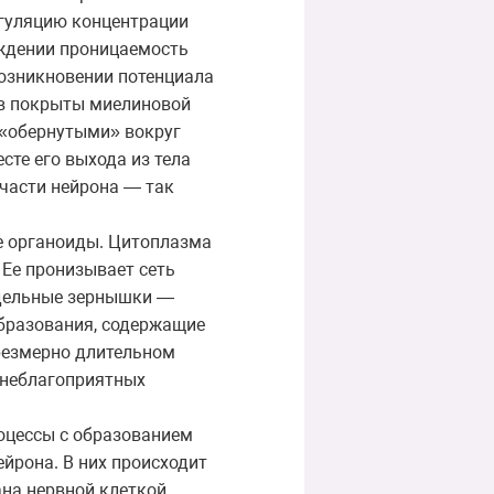
егуляцию концентрации
уждении проницаемость
возникновении потенциала
ов покрыты миелиновой
 «обернутыми» вокруг
сте его выхода из тела
части нейрона — так
е органоиды. Цитоплазма
 Ее пронизывает сеть
тдельные зернышки —
бразования, содержащие
чрезмерно длительном
 неблагоприятных
оцессы с образованием
ейрона. В них происходит
на нервной клеткой.