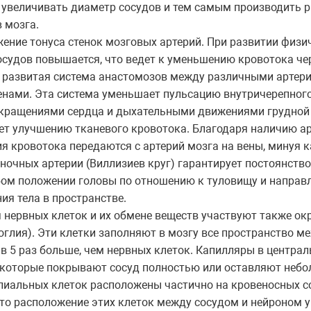
 увеличивать диаметр сосудов и тем самым производить 
 мозга.
ние тонуса стенок мозговых артерий. При развитии физи
осудов повышается, что ведет к уменьшению кровотока че
о развитая система анастомозов между различными артер
енами. Эта система уменьшает пульсацию внутричерепного
кращениями сердца и дыхательными движениями грудной 
ет улучшению тканевого кровотока. Благодаря наличию а
я кровотока передаются с артерий мозга на вены, минуя 
ночных артерии (Виллизиев круг) гарантирует постоянств
бом положении головы по отношению к туловищу и направ
ия тела в пространстве.
 нервных клеток и их обмене веществ участвуют также о
роглия). Эти клетки заполняют в мозгу все пространство м
 5 раз больше, чем нервных клеток. Капилляры в централ
 которые покрывают сосуд полностью или оставляют небо
лиальных клеток расположены частично на кровеносных со
 что расположение этих клеток между сосудом и нейроном у