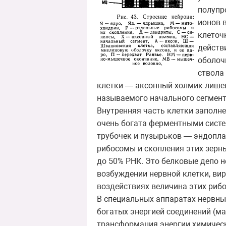
полупр
ионов 
клеточ
действ
оболоч
ствола
клетки — аксонный холмик лише
называемого начального сегмен
Внутренняя часть клетки заполн
очень богата ферментными систе
трубочек и пузырьков — эндопл
рибосомы и скопления этих зерн
до 50% РНК. Это белковые депо н
возбуждении нервной клетки, ви
воздействиях величина этих риб
В специальных аппаратах нервн
богатых энергией соединений (ма
трансформация энергии химическ