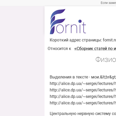
Если заме
Короткий адрес страницы:
fornit.
Относится к
«Cборник статей по 
Физио
Выделения в тексте - мои.&lt;br
http://alice.dp.ua/~sergei/lecture
http://alice.dp.ua/~sergei/lecture
http://alice.dp.ua/~sergei/lecture
http://alice.dp.ua/~sergei/lecture
Центральную нервную систему со