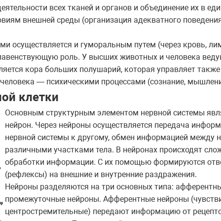
еятельности всех тканей и органов и объединение их в еди
овиям внешней среды (организация адекватного поведения
и осуществляется и гуморальным путем (через кровь, лим
главенствующую роль. У высших животных и человека вед
ляется кора больших полушарий, которая управляет такж
человека — психическими процессами (сознание, мышление
ной клетки
Основным структурным элементом нервной системы явля
нейрон. Через нейроны осуществляется передача информ
нервной системы к другому, обмен информацией между н
различными участками тела. В нейронах происходят сл
обработки информации. С их помощью формируются отв
(рефлексы) на внешние и внутренние раздражения.
Нейроны разделяются на три основных типа: афферентн
промежуточные нейроны. Афферентные нейроны (чувстви
центростремительные) передают информацию от рецепт