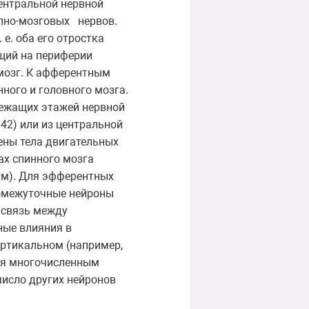
центральной нервной
епно-мозговых нервов.
е. оба его отростка
ющий на периферии
 мозг. К афферентным
ного и головного мозга.
лежащих этажей нервной
2) или из центральной
ены тела двигательных
ах спинного мозга
нам). Для эфферентных
ромежуточные нейроны
 связь между
ные влияния в
ертикальном (например,
аря многочисленным
исло других нейронов