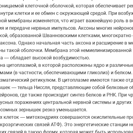
оницаемой клеточной оболочкой, которая обеспечивает р
внутри клетки и ее обмен с окружающей средой. При возб
ной мембраны изменяется, что играет важнейшую роль в 
ия и передаче нервных импульсов. Аксоны многих нейрон
кой, образованной Шванновскими клетками, многократно
 аксона. Однако начальная часть аксона и расширение в ме
ны такой оболочки. Мембрана этой немиелинизированной 
та — обладает высокой возбудимостью.
ена цитоплазмой, в которой расположены ядро и различны
мами (в частности, обеспечивающими гликолиз) и белком.
азматический ретикулюм. В цитоплазме имеются также о
ышек — тельца Ниссля, представляющие собой белковые о
ейронов, где также происходит синтез белков и РНК. При 
русных поражениях центральной нервной системы и других
осомных зернышек резко уменьшается.
ых клеток — митохондриях совершаются окислительные пр
кроэргических связей АТФ). Это энергетические станции н
их связей в такую форму, которая может быть использова