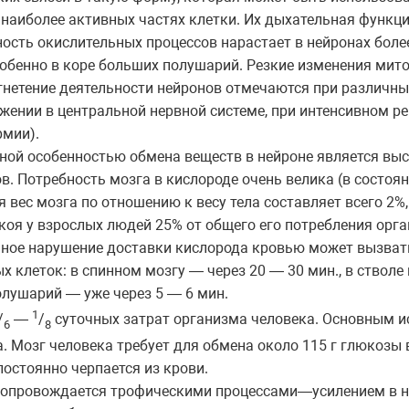
наиболее активных частях клетки. Их дыхательная функци
ость окислительных процессов нарастает в нейронах боле
собенно в коре больших полушарий. Резкие изменения мит
угнетение деятельности нейронов отмечаются при различн
жении в центральной нервной системе, при интенсивном ре
рмии).
ой особенностью обмена веществ в нейроне является выс
. Потребность мозга в кислороде очень велика (в состоя
я вес мозга по отношению к весу тела составляет всего 2%
коя у взрослых людей 25% от общего его потребления орга
нное нарушение доставки кислорода кровью может вызва
х клеток: в спинном мозгу — через 20 — 30 мин., в стволе
полушарий — уже через 5 — 6 мин.
1
/
—
/
суточных затрат организма человека. Основным и
6
8
. Мозг человека требует для обмена около 115 г глюкозы в
постоянно черпается из крови.
сопровождается трофическими процессами—усилением в ни