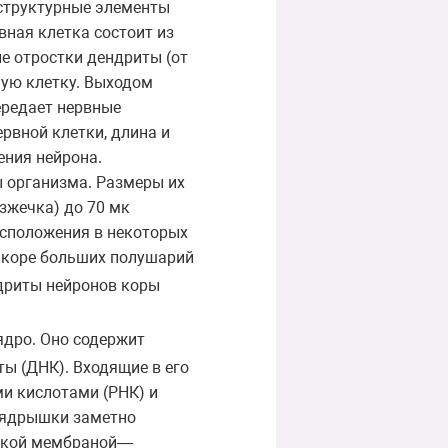
структурные элементы
вная клетка состоит из
ые отростки дендриты (от
ную клетку. Выходом
ередает нервные
рвной клетки, длина и
ения нейрона.
 организма. Размеры их
зжечка) до 70 мк
асположения в некоторых
в коре больших полушарий
ндриты нейронов коры
ядро. Оно содержит
ы (ДНК). Входящие в его
и кислотами (РНК) и
и ядрышки заметно
еской мембраной—