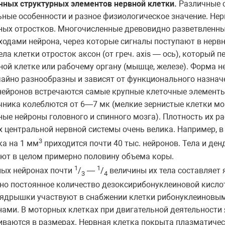
чных структурных элементов нервной клетки.
Различные 
ные особенности и разное физиологическое значение. Нер
личных отростков. Многочисленные древовидно разветвленн
ходами нейрона, через которые сигналы поступают в нерв
ла клетки отросток аксон (от греч.
axis
— ось), который п
й клетке или рабочему органу (мышце, железе). Форма не
айно разнообразны и зависят от функционального назнач
нейронов встречаются самые крупные клеточные элементы
чника колеблются от 6—7 мк (мелкие зернистые клетки мо
ные нейроны головного и спинного мозга). Плотность их р
х центральной нервной системы очень велика. Например, 
3
ка на 1 мм
приходится почти 40 тыс. нейронов. Тела и де
ют в целом примерно половину объема коры.
1
1
ных нейронах почти
/
—
/
величины их тела составляет 
3
4
но постоянное количество дезоксирибонуклеиновой кислот
 ядрышки участвуют в снабжении клетки рибонуклеиновым
нами. В моторных клетках при двигательной деятельност
иваются в размерах. Нервная клетка покрыта плазматич