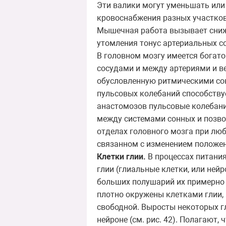
Эти валики могут уменьшать или
кровоснабжения разных участков
Мышечная работа вызывает сниже
утомления тонус артериальных с
В головном мозгу имеется богат
сосудами и между артериями и в
обусловленную ритмическими со
пульсовых колебаний способству
анастомозов пульсовые колебани
между системами сонных и позво
отделах головного мозга при лю
связанном с изменением положен
Клетки глии.
В процессах питания
глии (глиальные клетки, или ней
больших полушарий их примерно в
плотно окружены клетками глии,
свободной. Выросты некоторых г
нейроне (см. рис. 42). Полагают,