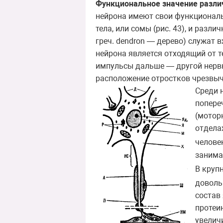
Функциональное значение разли
нейрона имеют свои функциональ
тела, или сомы (рис. 43), и раз
греч.
dendron
— дерево) служат в
нейрона является отходящий от те
импульсы дальше — другой нервно
расположение отростков чрезвыч
Среди 
попере
(мотор
отдела
челове
занима
В круп
доволь
состав
протеи
увелич