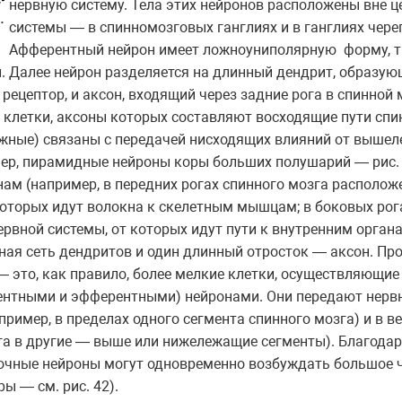
нервную систему. Тела этих нейронов расположены вне 
системы — в спинномозговых ганглиях и в ганглиях чер
Афферентный нейрон имеет ложноуниполярную форму, т. 
и. Далее нейрон разделяется на длинный дендрит, образу
ецептор, и аксон, входящий через задние рога в спинной
клетки, аксоны которых составляют восходящие пути спин
жные) связаны с передачей нисходящих влияний от выше
р, пирамидные нейроны коры больших полушарий — рис. 4
нам (например, в передних рогах спинного мозга располож
которых идут волокна к скелетным мышцам; в боковых рог
ервной системы, от которых идут пути к внутренним орга
ная сеть дендритов и один длинный отросток — аксон. П
— это, как правило, более мелкие клетки, осуществляющие
ентными и эфферентными) нейронами. Они передают нерв
ример, в пределах одного сегмента спинного мозга) и в в
зга в другие — выше или нижележащие сегменты). Благод
очные нейроны могут одновременно возбуждать большое ч
ы — см. рис. 42).