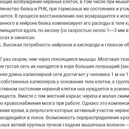
ющих возбуждение нервных клеток, в том числе при мышеч
личество белка и РНК, при тормозных же состояниях и ут
ается. В процессе восстановления оно возвращается к ис
анного в нейроне белка компенсирует его расходы в теле к
емещается вдоль по аксону (со скоростью около 1—3 мм в с
ссах в синапсах.
.
Высокая потребность нейронов в кислороде и глюкозе о
—7 раз скорее, чем через покоящиеся мышцы. Мозговая тк
е густая сеть их находится в коре больших полушарий (з
дняя длина капиллярной сети достигает у человека 1 м на 
собственных капилляров у основания тела клетки, а груп
ктивном состоянии нервной клетки она нуждается в усиле
еществ. Вместе с тем жесткий каркас черепа и малая сжи
ю кровоснабжения мозга при работе. Однако это компенс
ния крови, в результате которых активный участок нервн
находящийся в покое. Возможность перераспределения кро
ьных ветвей крупных пучков гладких мышечных волокон 