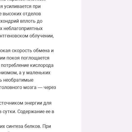
я усиливается при
е высоких отделов
охондрий вплоть до
ых неблагоприятных
нтгеновском облучении,
окая скорость обмена и
нии покоя поглощается
, потребление кислорода
низмом, а у маленьких
ть необратимые
 головного мозга — через
сточником энергии для
 сутки. Содержание ее в
х синтеза белков. При