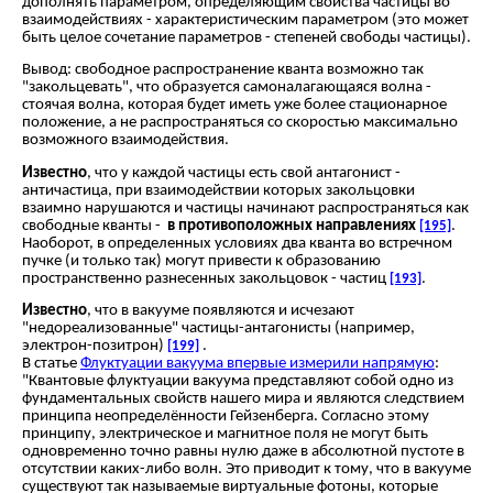
дополнять параметром, определяющим свойства частицы во
взаимодействиях - характеристическим параметром (это может
быть целое сочетание параметров - степеней свободы частицы).
Вывод: свободное распространение кванта возможно так
"закольцевать", что образуется самоналагающаяся волна -
стоячая волна, которая будет иметь уже более стационарное
положение, а не распространяться со скоростью максимально
возможного взаимодействия.
Известно
, что у каждой частицы есть свой антагонист -
античастица, при взаимодействии которых закольцовки
взаимно нарушаются и частицы начинают распространяться как
свободные кванты -
в противоположных направлениях
.
[195]
Наоборот, в определенных условиях два кванта во встречном
пучке (и только так) могут привести к образованию
пространственно разнесенных закольцовок - частиц
.
[193]
Известно
, что в вакууме появляются и исчезают
"недореализованные" частицы-антагонисты (например,
электрон-позитрон)
.
[199]
В статье
Флуктуации вакуума впервые измерили напрямую
:
"Квантовые флуктуации вакуума представляют собой одно из
фундаментальных свойств нашего мира и являются следствием
принципа неопределённости Гейзенберга. Согласно этому
принципу, электрическое и магнитное поля не могут быть
одновременно точно равны нулю даже в абсолютной пустоте в
отсутствии каких-либо волн. Это приводит к тому, что в вакууме
существуют так называемые виртуальные фотоны, которые