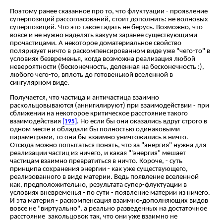
Поэтому ранее сказанное про то, что флуктуации - проявление
суперпозиций рассогласований, стоит дополнить: не волновых
суперпозиций. Что это такое гадать не берусь. Возможно, что
вовсе и не нужно наделять вакуум заранее существующими
прочастицами. А некоторое доматериальное свойство
поляризует ничто в раскомпенсированном виде уже "чего-то" в
условиях безвременья, когда возможна реализация любой
невероятности (бесконечность, деленная на бесконечность :),
любого чего-то, вплоть до готовенькой вселенной в
сингулярном виде.
Получается, что частица и античастица взаимно
раскольцовываются (аннигилируют) при взаимодействии - при
сближении на некоторое критическое расстояние такого
взаимодействия
. Но если бы они оказались вдруг строго в
[195]
одном месте и обладали бы полностью одинаковыми
параметрами, то они бы взаимно уничтожились в ничто.
Отсюда можно попытаться понять, что за "энергия" нужна для
реализации частиц из ничего, и какая "'энергия" мешает
частицам взаимно превратиться в ничто. Короче, - суть
принципа сохранения энергии - как уже существующего,
реализованного в виде материи. Ведь появление вселенной
как, предположительно, результата супер-флуктуации в
условиях вневременья - по сути - появление материи из ничего.
И эта материя - раскомпенсация взаимно-дополняющих видов
вовсе не "виртуально", а реально разведенных на достаточное
расстояние закольцовок так, что они уже взаимно не