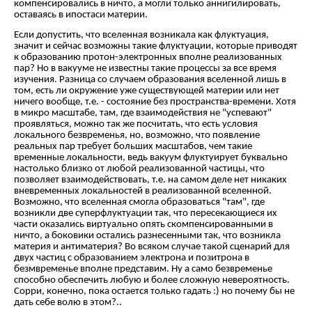
компенсировались в ничто, а могли только аннигилировать,
оставаясь в ипостаси материи.
Если допустить, что вселенная возникала как флуктуация,
значит и сейчас возможны такие флуктуации, которые приводят
к образованию протон-электронных вполне реализованных
пар? Но в вакууме не известны такие процессы за все время
изучения. Разница со случаем образования вселенной лишь в
том, есть ли окружение уже существующей материи или нет
ничего вообще, т.е. - состояние без пространства-времени. Хотя
в микро масштабе, там, где взаимодействия не "успевают"
проявляться, можно так же посчитать, что есть условия
локального безвременья, но, возможно, что появление
реальных пар требует больших масштабов, чем такие
временные локальности, ведь вакуум флуктуирует буквально
настолько близко от любой реализованной частицы, что
позволяет взаимодействовать, т.е. на самом деле нет никаких
вневременных локальностей в реализованной вселенной.
Возможно, что вселенная смогла образоваться "там", где
возникли две суперфлуктуации так, что пересекающиеся их
части оказались виртуально опять скомпенсированными в
ничто, а боковики остались разнесенными так, что возникла
материя и антиматерия? Во всяком случае такой сценарий для
двух частиц с образованием электрона и позитрона в
безмвременье вполне представим. Ну а само безвременье
способно обеспечить любую и более сложную невероятность.
Сорри, конечно, пока остается только гадать :) но почему бы не
дать себе волю в этом?..