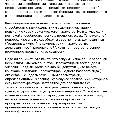
частицами и свободными квантами. Рассогласования
непосредственно следуют специфике "неопределенности"
состояния частицы в ее волновой функции - то, что проявляется
в виде принципа неопределенности.
Реализация частиц из ничто - всего лишь - появление
способности к взаимодействиям с другими частицами -
появлению характеристического параметра. Но в случае если
нет такой способности, частица, вроде как все же "виртуально"
недореализована в виде объекта с временно выделившимися
("расцепившимися" из компенсации) параметрами,
делающими ее "материальной", хотя нет пространственно-
временного проявления ее сущности.
Надо ли понимать это как то, что вакуум - изначально заполнен
неким плотным компонентом - прочастицами всех видов и
энергий? Вряд ли. Можно было бы допустить, что вакуум
изначально заполнен прочастицами одного базового вида (-
объектами, с недовыраженными параметрами,
определяющими их специфику в случае реализации), которые в
силу некоего фактора, заставляющего проявляться ее
характеристическим параметрам, делает явной в виде то
одной, то другой частицы с разными энергиями. Этот фактор не
может носить волнового, периодического характера потому,
что в нереализованном состоянии не проявляется
пространственно-временных характеристик. Это -
принципиально вне материальное свойство, заставляющие
вакуум флуктуировать.