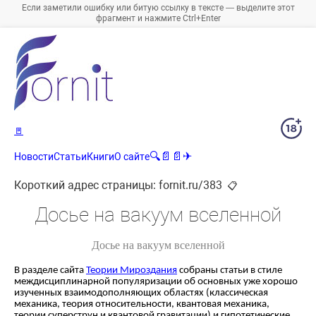
Если заметили ошибку или битую ссылку в тексте — выделите этот
фрагмент и нажмите Ctrl+Enter
🚪
🔍
📄
📄
✈
Новости
Статьи
Книги
О сайте
Короткий адрес страницы:
fornit.ru/383
📋
Досье на вакуум вселенной
Досье на вакуум вселенной
В разделе сайта
Теории Мироздания
собраны статьи в стиле
междисциплинарной популяризации об основных уже хорошо
изученных взаимодополняющих областях (классическая
механика, теория относительности, квантовая механика,
теории суперструн и квантовой гравитации) и гипотетические