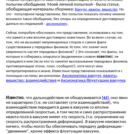
попытки обобщения. Моей личной попыткой - была статья,
обобщающая материалы сборника:
Вакуум, кванты, вещество
. Но
это - популярное представление, без попыток показать почему именно
возникло такое обобщение, без опоры на определенные достоверные
данные исследований -
аксиоматику
.
Сейчас попробую обосновать эти представления, основываясь на том,
что кажется уже вполне достоверно известным. Во всяком случае, на
том, что не вызывает непримиримых споров о самом факте
существования у передовых физиков. Кстати, что значит моя
уверенность насчет передовых физиков? :) Это означает, что факты, на
которые я собираюсь опираться (выделенное словом
известно
), не
отрицаются ими (если кто-то заметит высказывание передовых физиков,
противоречащие этому, плиз, сообщите!), хотя могут ими
интерпретироваться иначе. Известные представления показываются с
Аксиоматика вакуум, кванты,
помощью системы аксиоматики:
вещество: взаимодействия
и
Аксиоматика Флуктуации вакуума
.
Известно
, что дальнодействие не обнаруживается
, оно явно
[44]
не характерно (т.е. не составляет сути взаимодействий), что
взаимодействие передается даже в вакууме со вполне
определенной скоростью, в том числе и само распространение
кванта поля в вакууме имеет эту скорость (т.е. ограничение на
скорость распространения деформации). В вакууме неизвестно
ничего, чтобы могло бы обеспечивать передачу деформации -
"движение", кроме эффекта флуктуации вакуума.