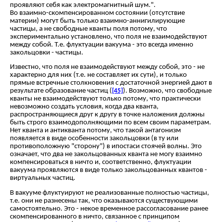
проявляют себя как электромагнитный шум.".
Во взаимно-скомпенсированном состоянии (отсутствие
материи) могут быть только взаимно-аннигилирующие
частицы, а не свободные кванты поля потому, что
экспериментально установлено, что поля не взаимодействуют
между собой. Т.е. флуктуации вакуума - это всегда именно
закольцовки - частицы.
Известно, что поля не взаимодействуют между собой, это - не
характерно для них (т.е. не составляет их сути), и только
прямые встречные столкновения с достаточной энергией дают в
результате образование частиц (
). Возможно, что свободные
[45]
кванты не взаимодействуют только потому, что практически
невозможно создать условия, когда два кванта,
распространяющиеся друг к другу в точке наложения должны
быть строго взаимодополняющими по всем своим параметрам.
Нет кванта и антикванта потому, что такой антагонизм
появляется в виде особенности закольцовки (в ту или
противоположную "сторону") в ипостаси стоячей волны. Это
означает, что два не закольцованных кванта не могу взаимно
компенсироваться в ничто и, соответственно, флуктуации
вакуума проявляются в виде только закольцованных квантов -
виртуальных частиц.
В вакууме флуктуируют не реализованные полностью частицы,
т.е. они не разнесены так, что оказываются существующими
самостоятельно. Это - некое временное рассогласование ранее
скомпенсированного в ничто, связанное с принципом