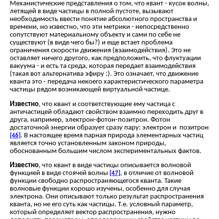
Механистические представления о том, что квант - кусок волны,
летящей в виде частицы в полной пустоте, вызывают
необходимость ввести понятие абсолютного пространства и
времени, но известно, что эти метрики - непосредственно
сопутствуют материальному объекту и сами по себе не
существуют (в виде чего бы?) и еще встает проблема
ограничения скорости движения (взаимодействия). Это не
оставляет ничего другого, как предположить, что флуктуации
вакуума - и есть та среда, которая передает взаимодействия
(такая вот альтернатива эфиру :). Это означает, что движение
кванта это - передача некоего характеристического параметра
частицы рядом возникающей виртуальной частице.
Известно
, что квант и соответствующие ему частица с
античастицей обладают свойством взаимно переходить друг в
друга, например, электрон-фотон-позитрон. Фотон
достаточной энергии образует сразу пару: электрон и позитрон
. В настоящее время парная природа элементарных частиц
[46]
является точно установленным законом природы,
обоснованным большим числом экспериментальных фактов.
Известно
, что квант в виде частицы описывается волновой
функцией в виде стоячей волны
, в отличие от волновой
[47]
функции свободно распространяющегося кванта. Такие
волновые функции хорошо изучены, особенно для случая
электрона. Они описывают только результат распространения
кванта, но не его суть как частицы. Т.е. условный параметр,
который определяет вектор распространения, нужно