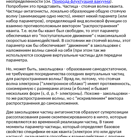
неопределенности (см.
Природа флуктуаций вакуума
).
Попробуем это представить. Частица - стоячая волна кванта.
Частицы-антагонисты, локально образующие общую стоячую
волну (занимающие одно место), имеют некий параметр (или
набор параметров), определяющий вид волновой функции со
взаимно противоположным вектором "распространения"
кванта. Т.е. если бы квант был свободен, то этот параметр
обеспечивал его "поступательное движение" с максимальной
скоростью взаимодействий. В состоянии же стоячей волны, этот
параметр как бы обеспечивает "движение" в закольцовке с
наложением волны самой на себя (при этом так же
используются соседние виртуальные частицы для передачи
параметра.
Но, может быть, закольцовка - образование самодостаточное,
не требующее посредничества соседних виртуальных частиц
для распространения волны? Вряд ли, потому, что стоячая
волна электрона ("электронное облако") имеет протяженность,
соизмеримую с размерами атома (и более) и бывает
нескольких форм (s, d,
p
, f- электроны). Похоже - закольцовки -
то же распространение волны, но с "искривлением" вектора
распространения до самоналожения.
Две закольцовки частиц-антагонистов образуют суперпозиции
рассогласования ранее скомпенсированного в ничто, которые
проявляются во временной реализации частиц. В такие
моменты параметр частицы, который определяет базовое
свойство специфики ее как кванта (электрон это или другая
частица), оказывается способен к взаимодействию с другими