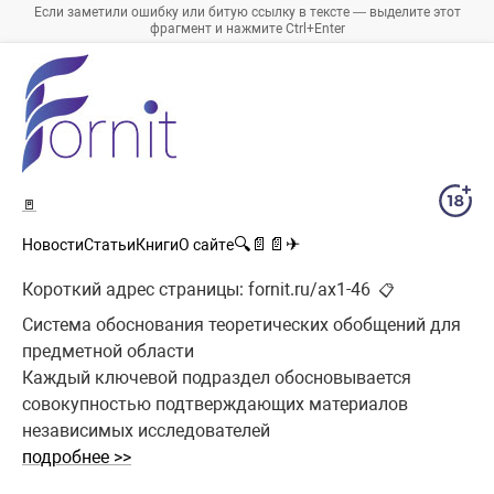
Если заметили ошибку или битую ссылку в тексте — выделите этот
фрагмент и нажмите Ctrl+Enter
🚪
🔍
📄
📄
✈
Новости
Статьи
Книги
О сайте
Короткий адрес страницы:
fornit.ru/ax1-46
📋
Система обоснования теоретических обобщений для
предметной области
Каждый ключевой подраздел обосновывается
совокупностью подтверждающих материалов
независимых исследователей
подробнее >>