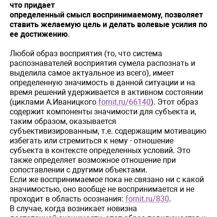
что придает
определенный
смысл
воспринимаемому, позволяет
ставить желаемую цель и делать волевые усилия по
ее достижению
.
Любой образ восприятия (то, что система
распознавателей восприятия сумела распознать и
выделила самое актуальное из всего), имеет
определенную значимость в данной ситуации и на
время решений удерживается в активном состоянии
(циклами А.Иваницкого
fornit.ru/66140
). Этот образ
содержит компоненты
значимости
для
субъекта
и
,
таким
образом, оказывается
субъективизированным, т.е. содержащим мотивацию
избегать или стремиться к нему - отношение
субъекта в
контексте
определенных
условий
.
Это
также
определяет
возможное
отношение
при
сопоставлении
с
другими
объектами
.
Если же воспринимаемое пока не связано ни с какой
значимостью, оно вообще не воспринимается и не
проходит в область осознания:
fornit.ru/830
.
В случае, когда возникает новизна