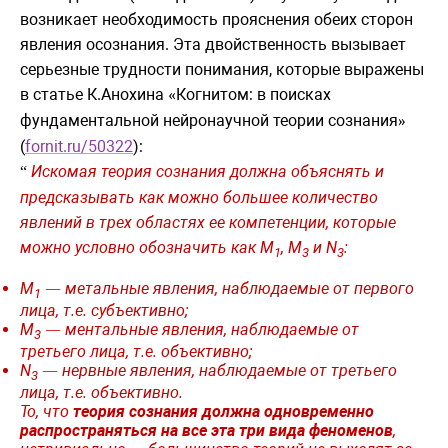
возникает необходимость прояснения обеих сторон
явления осознания. Эта двойственность вызывает
серьезные трудности понимания, которые выражены
в статье К.Анохина
Когнитом
:
в
поисках
«
фундаментальной
нейронаучной
теории
сознания
»
(
fornit.ru/50322
):
Искомая
теор
ия сознания должна объяснять и
“
предсказывать как можно большее количество
явлений в трех областях ее компетенции, которые
можно условно обозначить как М
, М
и
N
:
1
3
3
М
метальные
явления
,
наблюдаемые
от
первого
—
1
лица
,
т
.
е
.
субъективно
;
М
ментальные
явления
,
наблюдаемые
от
—
3
третьего
лица
,
т
.
е
.
объективно
;
N
нервные
явления
,
наблюдаемые
от
третьего
—
3
лица
,
т
.
е
.
объективно
.
То, что
теория сознания должна одновременно
распространяться на все эта три вида феноменов
,