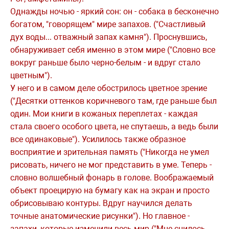
Однажды ночью - яркий сон: он - собака в бесконечно
богатом, "говорящем" мире запахов. ("Счастливый
дух воды... отважный запах камня"). Проснувшись,
обнаруживает себя именно в этом мире ("Словно все
вокруг раньше было черно-белым - и вдруг стало
цветным").
У него и в самом деле обострилось цветное зрение
("Десятки оттенков коричневого там, где раньше был
один. Мои книги в кожаных переплетах - каждая
стала своего особого цвета, не спутаешь, а ведь были
все одинаковые"). Усилилось также образное
восприятие и зрительная память ("Никогда не умел
рисовать, ничего не мог представить в уме. Теперь -
словно волшебный фонарь в голове. Воображаемый
объект проецирую на бумагу как на экран и просто
обрисовываю контуры. Вдруг научился делать
точные анатомические рисунки"). Но главное -
запахи, которые изменили весь мир ("Мне снилось,