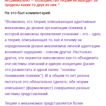
нетривиально
большинство
теорий
не
выходят
за
—
пределы
каких
-
то
двух
из
них
.
”
На это был комментарий
:
Возможно, что
теория, описывающая
адаптивные
“
механизмы до уровня организации
психики, в
которой возможны проявления сознания
это
одно
,
–
–
а
теория, описывающая то, как и почему на
определенном уровне механизмов личной адаптации
возникает ощущение
совсем
другое
.
Настолько
–
другое
, что окажется невозможно как-то объединить
эти системы описаний в единую концепцию (разве
что разместить в одной папке:
основы
“
понимания
психики
).
И
,
в
общем
-
то
нет
резона
”
пытаться
это
обязательно
сделать
:
обе
теории
описывают (формализуют) совершенно разные
системы представлений.
Теория о механизмах представляется более