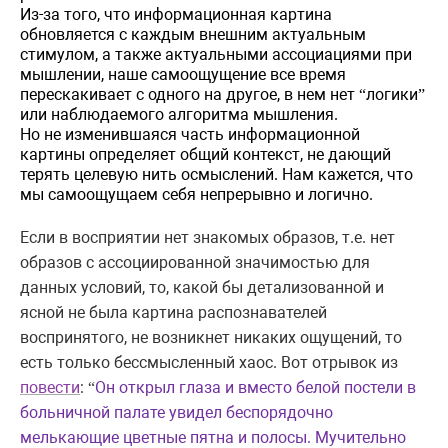
Из-за того, что информационная картина
обновляется с каждым внешним актуальным
стимулом, а также актуальными ассоциациями при
мышлении, наше самоощущение все время
перескакивает с одного на другое, в нем нет
логики
“
”
или наблюдаемого алгоритма мышления.
Но не изменившаяся часть информационной
картины определяет общий контекст, не дающий
терять целевую нить осмыслений. Нам кажется, что
мы самоощущаем себя непрерывно и логично.
Если в восприятии нет знакомых образов, т.е. нет
образов с ассоциированной значимостью для
данных условий, то, какой бы детализованной и
ясной не была картина распознавателей
воспринятого, не возникнет никаких ощущений,
то
есть только
бессмысленный
хаос. Вот отрывок из
повести
:
Он открыл глаза и вместо белой постели в
“
больничной палате увидел беспорядочно
мелькающие цветные пятна и полосы. Мучительно