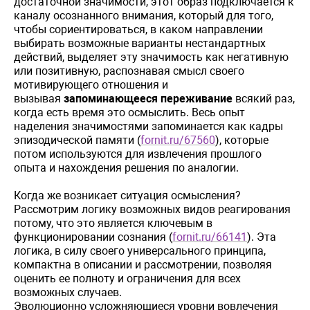
достаточной
значимости
,
этот
образ
подключается
к
каналу
осознанного
внимания
,
который
для
того
,
чтобы
сориентироваться
,
в
каком
направлении
выбирать
возможные
варианты
нестандартных
действий
,
выделяет
эту
значимость
как
негативную
или
позитив
ную, распознавая
смысл
своего
мотивирующего
отношения
и
вызывая
запоминающееся переживание
всякий
раз
,
когда
есть
время
это
осмыслить
. Весь опыт
наделения значимостями запоминается как кадры
эпизодической памяти (
fornit.ru/67560
), которые
потом используются для извлечения прошлого
опыта и нахождения решения по аналогии.
Когда же возникает ситуация осмысления?
Рассмотрим логику возможных видов реагирования
потому, что это является ключевым в
функционировании сознания
(
fornit.ru/66141
)
. Эта
логика, в силу своего универсального принципа,
компактна в описании и рассмотрении, позволяя
оценить ее полноту и ограничения для всех
возможных случаев.
Эволюционно усложняющиеся уровни вовлечения