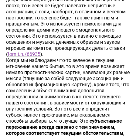
плохо, то и зеленое будет навевать неприятные
ассоциации, а если, наоборот, в отличном и веселом
настроении, то зеленое будет так же приятным и
праздничным. Это используется психологами для
определения доминирующего эмоционального
состояния. Это используется в казино с помощью
освещения и музыки, денежных образов и звуков
игровых автоматов, провоцирующих делать ставки
(
fornit.ru/66935
).
Когда мы наблюдаем что-то зеленое в текущее
мгновение нашего бытия, то в это время возникает
немало
прогностических
картин
,
навевающих
разные
мысли (тянущие за собой следующие ассоциации и
обновляя информационную картину)
,
кроме
того
,
что
сам
зеленый
объект
внимания
дополнится
определенной
значимостью
в
контексте
текущего
нашего
состояния
,
в
зависимости
от
окружающих
и
внутренних
условий
.
Вот
это
все и определит
субъективное переживание, мы оказываемся
способны выбирать, что лучше. Это
субъективное
переживание всегда связано с тем значением,
которое соответствует текущим обстоятельствам,