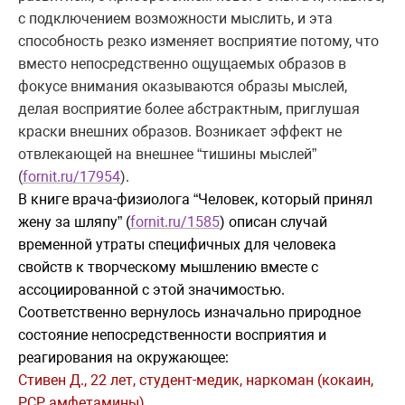
с подключением возможности мыслить, и эта
способность резко изменяет восприятие потому, что
вместо непосредственно ощущаемых образов в
фокусе внимания оказываются образы мыслей,
делая восприятие более абстрактным, приглушая
краски внешних образов. Возникает эффект не
отвлекающей на внешнее “тишины мыслей”
(
fornit.ru/17954
).
В книге врача-физиолога “Человек, который принял
жену за шляпу” (
fornit.ru/1585
) описан случай
временной утраты специфичных для человека
свойств к творческому мышлению вместе с
ассоциированной с этой значимостью.
Соответственно вернулось изначально природное
состояние непосредственности восприятия и
реагирования на окружающее:
Стивен Д., 22 лет, студент-медик, наркоман (кокаин,
PCP, амфетамины).