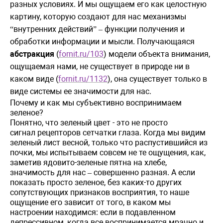
разных условиях. И мы ощущаем его как целостную
картину, которую создают для нас механизмы
внутренних
действий
функции получения и
“
” –
обработки информации и мысли
.
Получающаяся
абстракция
(
fornit.ru/103
)
модели
объекта
внимания
,
ощущаемая
нами
,
не
существует
в
п
рироде ни в
каком виде (
fornit.ru/1132
), она существует только в
виде системы ее
значимости для нас.
Почему и как мы субъективно воспринимаем
зеленое?
Понятно, что зеленый цвет - это не просто
сигнал
рецепторов
сетчатки
глаза
.
Когда
мы
видим
зеленый
лист
весной
,
только
что
распустившийся
из
почки
,
мы
испытываем
совсем
не
те
ощущения
,
как
,
заметив
ядовито
-
зеленые
пятна
на
хлебе,
значимость для нас
совершенно разная
.
А
если
–
показать
просто
зеленое
,
без
каких
-
то
други
х
сопутствующих признаков восприятия, то наше
ощущение его зависит от того, в каком мы
настроении находимся: если в подавленном
депрессивном, когда все воспринимается мрачно и