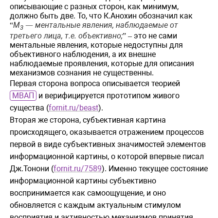
описывающие с разных сторон, как минимум,
должно быть две. То, что К.Анохин обозначил как
М
ментальные
явления
,
наблюдаемые
от
“
—
3
третьего
лица
,
т
.
е
.
объективно
;
это не сами
” –
ментальные явления, которые недоступны для
объективного наблюдения, а их внешне
наблюдаемые проявления, которые для описания
механизмов сознания не существенны.
Первая сторона вопроса описывается теорией
МВАП
и верифицируется прототипом живого
существа (
fornit.ru/beast
).
Вторая же сторона, субъективная картина
происходящего, оказывается отражением процессов
первой в виде субъективных значимостей элементов
информационной картины, о которой впервые писал
Дж.Тонони (
fornit.ru/7589
). Именно текущее состояние
информационной картины субъективно
воспринимается как самоощущение, и оно
обновляется с каждым актуальным стимулом
восприятия и активностью механизмов принятия