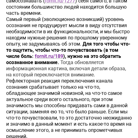
самосознавать (
fornit.ru/1277
) себя самого, в таком
состоянии большинство людей находится большую
часть времени.
Самый первый (эволюционно возникший)
уровень
о
сознания
не
продуцирует
мыс
ли в виду отсутствия
необходимости в их функциональности, и мы быстро
находим нужные решения по прошлому уверенному
опыту, не задумываясь об этом.
Для того чтобы что-
то ощутить, чтобы что-то почувствовать (в том
числе боль:
fornit.ru/189
), нужно на это обратить
осознанное внимание.
Тогда обновляется
информационная картина, включая детали образа,
на который переключается внимание.
Рефлекторная реакция переключения канала
сознания срабатывает только на что-то,
обладающее
значимой
новизной, на что-то самое
актуальное среди всего остального, при этом
значимость мы способны придавать сами в данной
ситуации, заменяя ею то, что было раньше
. Е
сли
мы
что
-
то
почувствовали
, то
это
достаточно
неожиданно
и
значимо
в
данный
момент
и
есть
какое
-
то
время
на
осмысление
этого, а не принимать опрометчивых
решений
.