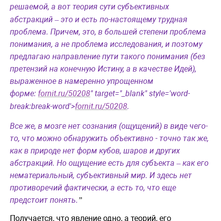
решаемой, а вот
теория сути субъективных
абстракций
это
и
есть
по
-
настоящему
трудная
–
проблема
.
Причем
,
это
,
в
большей
степени
проблема
понимания
,
а
не
проблема
исследования
,
и
поэтому
пр
едлагаю направление пути такого понимания (без
претензий на конечную Истину, а в качестве Идей),
выраженное в намеренно упрощенном
форме:
fornit.ru/50208
" target="_blank" style='word-
break:break-word'>
fornit.ru/50208
.
Все же, в мозге нет сознания (ощущений) в виде чего-
то, что можно обнаружить объективно - точно так же,
как в природе нет форм кубов, шаров и других
абстракций. Но ощущение есть для субъекта
как
его
–
нематериа
льный, субъективный мир. И здесь нет
противоречий фактически, а есть то, что еще
предстоит понять.
”
Получается, что явление одно, а теорий, его