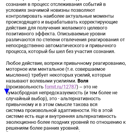
сознания в процесс отслеживания событий в
условиях
значимой
новизны
позволяют
контролировать
наиболее
актуальные
моменты
происходящего
и
вырабатывать
корректирующие
действия
для
получения желаемого целевого
позитивного
эффекта
.
Описываемые
уровн
и
различаются по степени отвлечения реагирования от
непосредственно автоматического и привычного
процесса, который бы шел без участия сознания.
Любое действие, вопреки привычному реагированию,
моторное или ментальное (т.е. совершаемое
мысленно)
требует некоторых усилий, которые
называют волевыми усилиями.
Воля
(произвольность
fornit.ru/12787
) – это не
▼
сумасбродная непредсказуемость (и тем более не
случайный выбор), это - альтернативность
привычному и в этом смысле такова вся
система произвольной адаптивности. Но в этой
системе есть еще и внутренняя альтернативность
эволюционно более поздних уровней по отношению к
решениям более ранних уровней.