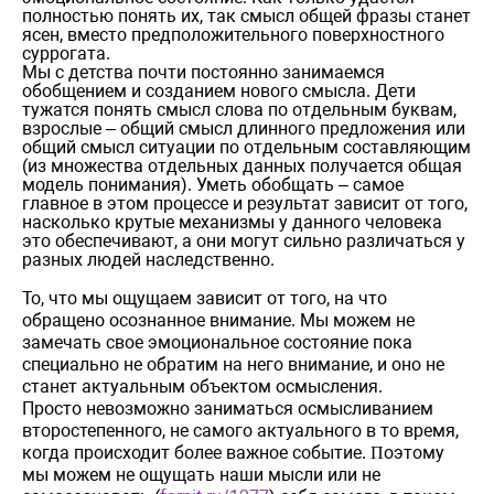
полностью понять их, так смысл общей фразы станет
ясен, вместо предположительного поверхностного
суррогата.
Мы с детства почти постоянно занимаемся
обобщением и созданием нового смысла. Дети
тужатся понять смысл слова по отдельным буквам,
взрослые – общий смысл длинного предложения или
общий смысл ситуации по отдельным составляющим
(из множества отдельных данных получается общая
модель понимания). Уметь обобщать – самое
главное в этом процессе и результат зависит от того,
насколько крутые механизмы у данного человека
это обеспечивают, а они могут сильно различаться у
разных людей наследственно.
То, что мы ощущаем зависит от того, на что
обращено осознанное внимание. Мы можем не
замечать свое эмоциональное состояние пока
специально не обратим на него внимание, и оно не
станет актуальным объектом осмысления.
Просто
невозможно заниматься осмысливанием
второстепенного, не самого актуального
в
то
время
,
когда
происходит
более важное
событие
.
оэтому
П
мы можем не ощущать наши мысли или не