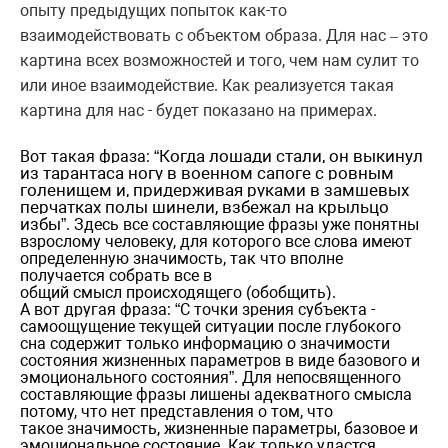
опыту предыдущих попыток как-то
взаимодействовать с объектом образа. Для нас
это
–
картина всех возможностей и того, чем нам сулит то
или иное взаимодействие. Как реализуется такая
картина для нас - будет показано на примерах.
Когда лошади стали, он выкинул
Вот такая фраза: “
из тарантаса ногу в военном сапоге с ровным
голенищем и, придерживая руками в замшевых
перчатках полы шинели, взбежал на крыльцо
избы
”. Здесь все составляющие фразы уже понятны
взрослому человеку, для которого все слова имеют
определенную значимость, так что вполне
получается собрать все в
общий смысл происходящего (обобщить).
А вот другая фраза: “
С точки зрения субъекта -
самоощущение текущей ситуации после глубокого
сна содержит только информацию о значимости
состояния жизненных параметров в виде базового и
эмоционального состояния
”. Для непосвященного
составляющие фразы лишены адекватного смысла
потому, что нет представления о том, что
такое значимость, жизненные параметры, базовое и
эмоциональное состояние. Как только удастся