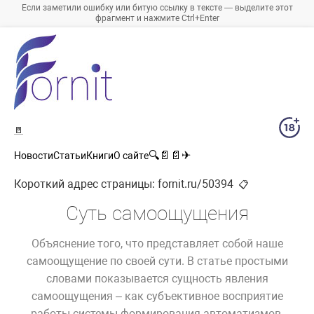
Если заметили ошибку или битую ссылку в тексте — выделите этот
фрагмент и нажмите Ctrl+Enter
🚪
🔍
📄
📄
✈
Новости
Статьи
Книги
О сайте
Короткий адрес страницы:
fornit.ru/50394
📋
Суть самоощущения
Объяснение того, что представляет собой наше
самоощущение по своей сути. В статье простыми
словами показывается сущность явления
самоощущения – как субъективное восприятие
работы системы формирования автоматизмов,