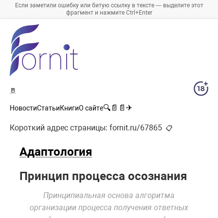
Если заметили ошибку или битую ссылку в тексте — выделите этот
фрагмент и нажмите Ctrl+Enter
🚪
🔍
📄
📄
✈
Новости
Статьи
Книги
О сайте
Короткий адрес страницы:
fornit.ru/67865
📋
Адаптология
Принцип процесса осознания
Принципиальная основа алгоритма
организации процесса получения ответных