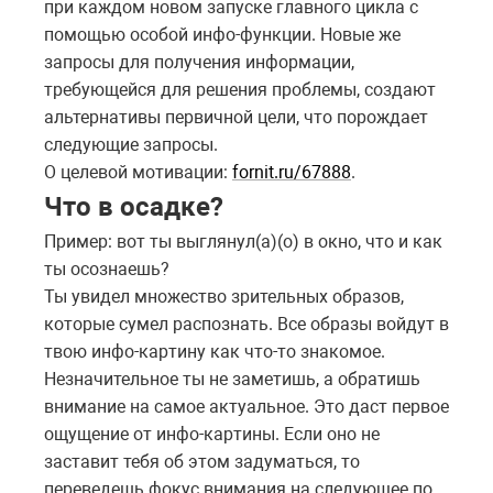
при каждом новом запуске главного цикла с
помощью особой инфо-функции. Новые же
запросы для получения информации,
требующейся для решения проблемы, создают
альтернативы первичной цели, что порождает
следующие запросы.
О целевой мотивации:
fornit.ru/67888
.
Что в осадке
?
Пример: вот ты выглянул(а)(о) в окно, что и как
ты осознаешь?
Ты увидел множество зрительных образов,
которые сумел распознать. Все образы войдут в
твою инфо-картину как что-то знакомое.
Незначительное ты не заметишь, а обратишь
внимание на самое актуальное. Это даст первое
ощущение от инфо-картины. Если оно не
заставит тебя об этом задуматься, то
переведешь фокус внимания на следующее по