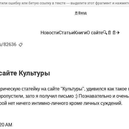
тили ошибку или битую ссылку в тексте — выделите этот фрагмент и нажмите 
🚪
Вход
Новости
Статьи
Книги
О сайте
🔍
📄
📄
✈
ru/82636
📋
сайте Культуры
рическую статейку на сайте "Культуры", удивился как такое
пропустили, зато я получил письмо :) Познавательно и очен
орой нет ничего интимно-личного кроме личных суждений.
:20 AM