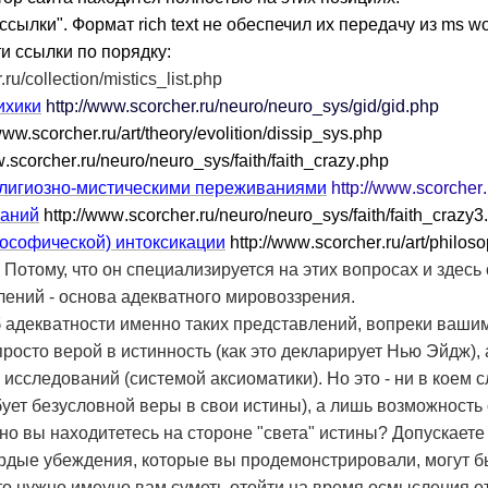
ссылки". Формат rich
text
не обеспечил их передачу из ms
wo
и ссылки по порядку:
ru/collection/mistics_list.php
ихики
http://www.scorcher.ru/neuro/neuro_sys/gid/gid.php
/www.scorcher.ru/art/theory/evolition/dissip_sys.php
w
.
scorcher
.
ru
/
neuro
/
neuro
_
sys
/
faith
/
faith
_
crazy
.
php
елигиозно-мистическими переживаниями
http
://
www
.
scorcher
.
ваний
http
://
www
.
scorcher
.
ru
/
neuro
/
neuro
_
sys
/
faith
/
faith
_
crazy
3.
ософической) интоксикации
http
://
www
.
scorcher
.
ru
/
art
/
philos
 Потому, что он специализируется на этих вопросах и здесь
ний - основа адекватного мировоззрения.
б адекватности именно таких представлений, вопреки ваши
росто верой в истинность (как это декларирует Нью Эйдж),
следований (системой аксиоматики). Но это - ни в коем с
ет безусловной веры в свои истины), а лишь возможность 
но вы находитетесь на стороне "света" истины? Допускаете 
рдые убеждения, которые вы продемонстрировали, могут бы
то нужно име
y
но вам суметь отойти на время осмысления о