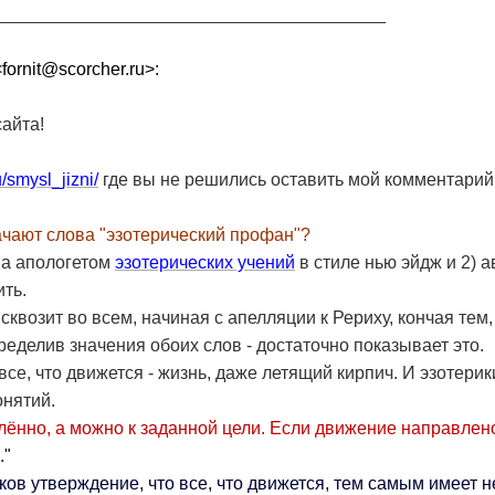
_______________________________________
<fornit@scorcher.ru>:
айта!
ru/smysl_jizni/
где вы не решились оставить мой комментарий.
чают слова "эзотерический профан"?
ана апологетом
эзотерических учений
в стиле нью эйдж и 2) 
ить.
 сквозит во всем, начиная с апелляции к Рериху, кончая тем
ределив значения обоих слов - достаточно показывает это.
 все, что движется - жизнь, даже летящий кирпич. И эзотери
онятий.
ённо, а можно к заданной цели. Если движение направлено
."
ов утверждение, что все, что движется, тем самым имеет н