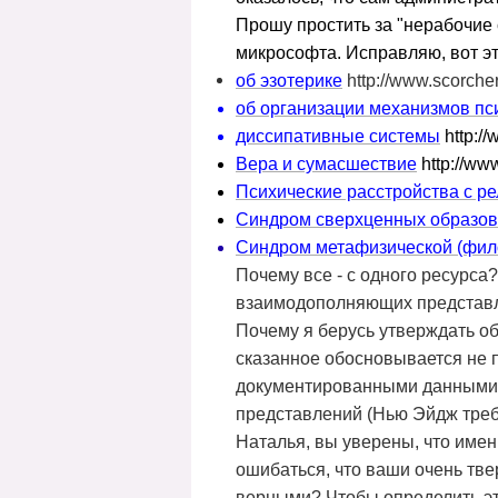
Прошу простить за "нерабочие 
микрософта. Исправляю, вот эт
об эзотерике
http://www.scorcher.
об организации механизмов пс
диссипативные системы
http:/
Вера и сумасшествие
http
://
ww
Психические расстройства с р
Синдром сверхценных образо
Синдром метафизической (фил
Почему все - с одного ресурса?
взаимодополняющих представле
Почему я берусь утверждать о
сказанное обосновывается не п
документированными данными ис
представлений (Нью Эйдж требу
Наталья, вы уверены, что имен
ошибаться, что ваши очень тве
верными? Чтобы определить э