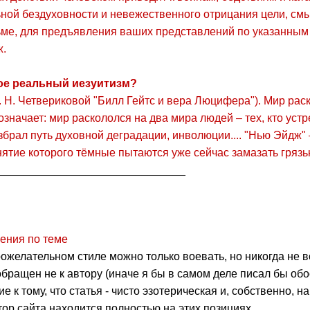
ной бездуховности и невежественного отрицания цели, смы
ме, для предъявления ваших представлений по указанным 
ж.
ое реальный иезуитизм?
Н. Четвериковой "Билл Гейтс и вера Люцифера"). Мир раск
означает: мир раскололся на два мира людей – тех, кто уст
избрал путь духовной деградации, инволюции.... "Нью Эйдж"
нятие которого тёмные пытаются уже сейчас замазать грязью
______________________________
ения по теме
рожелательном стиле можно только воевать, но никогда не 
бращен не к автору (иначе я бы в самом деле писал бы обос
 к тому, что статья - чисто эзотерическая и, собственно, н
тор сайта находится полностью на этих позициях.