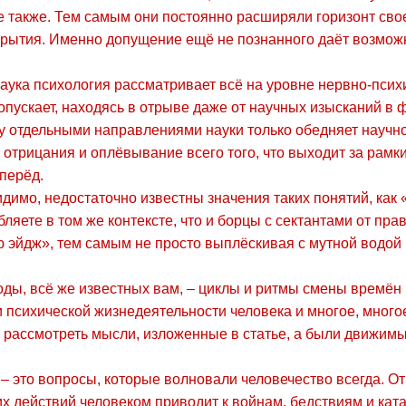
те также. Тем самым они постоянно расширяли горизонт сво
крытия. Именно допущение ещё не познанного даёт возможн
 наука психология рассматривает всё на уровне нервно-псих
 допускает, находясь в отрыве даже от научных изысканий в
у отдельными направлениями науки только обедняет научно
отрицания и оплёвывание всего того, что выходит за рамк
вперёд.
идимо, недостаточно известны значения таких понятий, как 
ляете в том же контексте, что и борцы с сектантами от пра
 эйдж», тем самым не просто выплёскивая с мутной водой 
ы, всё же известных вам, – циклы и ритмы смены времён г
и психической жизнедеятельности человека и многое, многое
о рассмотреть мысли, изложенные в статье, а были движим
– это вопросы, которые волновали человечество всегда. О
х действий человеком приводит к войнам, бедствиям и кат