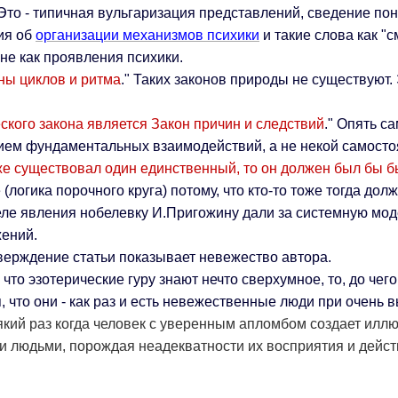
 Это - типичная вульгаризация представлений, сведение по
ия об
организации механизмов психики
и такие слова как "с
не как проявления психики.
ны циклов и ритма
." Таких законов природы не существуют.
кого закона является Закон причин и следствий
." Опять с
ием фундаментальных взаимодействий, а не некой самосто
же существовал один единственный, то он должен был бы бы
логика порочного круга) потому, что кто-то тоже тогда долже
еле явления нобелевку И.Пригожину дали за системную мо
ений.
верждение статьи показывает невежество автора.
то эзотерические гуру знают нечто сверхумное, то, до чего
, что они - как раз и есть невежественные люди при очень 
який раз когда человек с уверенным апломбом создает иллю
и людьми, порождая неадекватности их восприятия и дейст