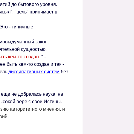
нятий до бытового уровня.
мсыл", "цель" принимает в
 Это - типичные
амовыдуманный закон.
ятельной сущностью.
ть кем-то создан.
" -
н быть кем-то создан и так -
дель
диссипативных систем
без
 еще не добралась наука, на
высокой вере с свои Истины.
зию авторитетного мнения, и
вий.