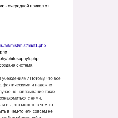
rd
- очередной прикол от
ru
/
art
/
mist
/
mist
/
mist
1.
php
php
ophy
/
philosophy
5.
php
 создана система
м убеждениям? Потому, что все
 а фактическими и надежно
лучае не навязывание таких
ознакомиться с ними.
ли вы, что можете в чем-то
ть в чем-то или совсем не
т любых убеждений и