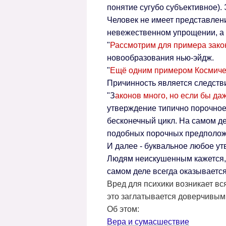
понятие сугубо субъективное).
Человек не имеет представлен
невежественном упрощении, а 
"
Рассмотрим для примера зако
новообразования нью-эйдж.
"
Ещё одним примером Космичес
Причинность является следств
"З
аконов много, но если бы да
утверждение типично порочное (
бесконечный цикл. На самом д
подобных порочных предполож
И далее - буквальное любое ут
Людям неискушенным кажется, ч
самом деле всегда оказывается
Вред для психики возникает вс
это заглатывается доверчивым
Об этом:
Вера и сумаcшествие