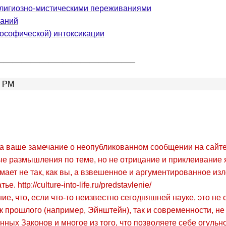
елигиозно-мистическими переживаниями
ваний
ософической) интоксикации
______________________________
5 PM
на ваше замечание о неопубликованном сообщении на сайте
е размышления по теме, но не отрицание и приклеивание 
думает не так, как вы, а взвешенное и аргументированное и
 http://culture-into-life.ru/predstavlenie/
е, что, если что-то неизвестно сегодняшней науке, это не 
к прошлого (например, Эйнштейн), так и современности, не
ных Законов и многое из того, что позволяете себе огульно