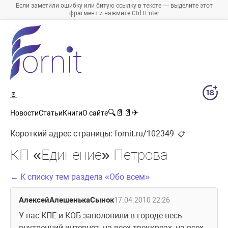
Если заметили ошибку или битую ссылку в тексте — выделите этот
фрагмент и нажмите Ctrl+Enter
🚪
🔍
📄
📄
✈
Новости
Статьи
Книги
О сайте
Короткий адрес страницы:
fornit.ru/102349
📋
КП «Единение» Петрова
← К списку тем раздела «Обо всем»
АлексейАлешенькаСынок
17.04.2010 22:26
У нас КПЕ и КОБ заполонили в городе весь 
внутренний интернет, на всех треккреах, на всех 