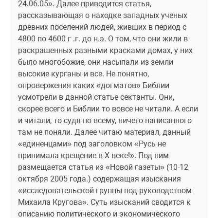
24.06.05». Далее приводится статья, 
рассказывающая о находке западных ученых 
древних поселений людей, живших в период с 
4800 по 4600 г .г. до н.э. О том, что они жили в 
раскрашенных разными красками домах, у них 
было многобожие, они насыпали из земли 
высокие курганы и все. Не понятно, 
опровержения каких «догматов» Библии 
усмотрели в данной статье сектанты. Они, 
скорее всего и Библии то вовсе не читали. А если 
и читали, то судя по всему, ничего написанного 
там не поняли. Далее читаю материал, данный 
«единенцами» под заголовком «Русь не 
принимала крещение в Х веке!». Под ним 
размещается статья из «Новой газеты» (10-12 
октября 2005 года.) содержащая изыскания 
«исследовательской группы под руководством 
Михаила Кругова». Суть изысканий сводится к 
описанию политического и экономического 