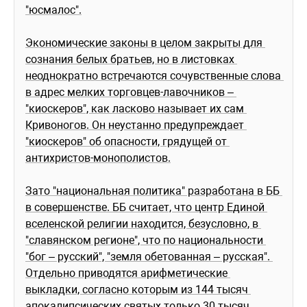
"юсмалос".
Экономические законы в целом закрыты для 
сознания белых братьев, но в листовках 
неоднократно встречаются сочувственные слова 
в адрес мелких торговцев-лавочников – 
"киоскеров", как ласково называет их сам 
Кривоногов. Он неустанно предупреждает 
"киоскеров" об опасности, грядущей от 
антихристов-монополистов.
Зато "национальная политика" разработана в ББ 
в совершенстве. ББ считает, что центр Единой 
вселенской религии находится, безусловно, в 
"славянском регионе", что по национальности 
"бог – русский", "земля обетованная – русская". 
Отдельно приводятся арифметические 
выкладки, согласно которым из 144 тысяч 
апокалипсических святых только 30 тысяч 