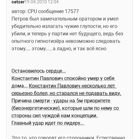
setser
19.04.2010 12:04
автор: CPU сообщение 17577
Петров был замечательным оратором и умел 
убедительно излагать чужие глупости, но его 
убили, и теперь у партии нет будущего, ведь без 
опытного гипнотизёра невозможно следовать 
этому.... этому... , а ладно, и так всё ясно
Остановилось сердце...
Константин Павлович спокойно умер у себя 
дома... 
Константин Павлович несколько лет 
серьезно болел, но старался не подавать виду.
Причина смерти - удары на 5м приоритете 
(биоэнергетические), которые шли по нему со 
стороны сил чуждой нам концепции. 
Главный удар идет по лидеру... 
Это то, что говорят его сторонники. Естественно, 