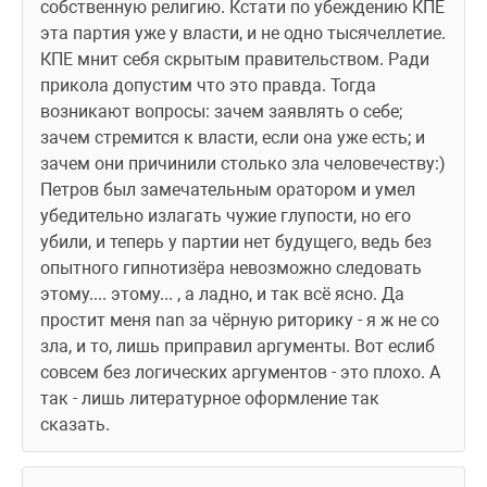
собственную религию. Кстати по убеждению КПЕ 
эта партия уже у власти, и не одно тысячеллетие. 
КПЕ мнит себя скрытым правительством. Ради 
прикола допустим что это правда. Тогда 
возникают вопросы: зачем заявлять о себе; 
зачем стремится к власти, если она уже есть; и 
зачем они причинили столько зла человечеству:) 
Петров был замечательным оратором и умел 
убедительно излагать чужие глупости, но его 
убили, и теперь у партии нет будущего, ведь без 
опытного гипнотизёра невозможно следовать 
этому.... этому... , а ладно, и так всё ясно. Да 
простит меня nan за чёрную риторику - я ж не со 
зла, и то, лишь приправил аргументы. Вот еслиб 
совсем без логических аргументов - это плохо. А 
так - лишь литературное оформление так 
сказать.