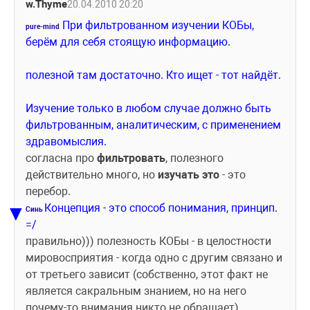
w.Thyme
20.04.2010 20:20
При фильтрованном изучении КОБы, 
pure-mind
берём для себя стоящую информацию. 
полезной там достаточно. Кто ищет - тот найдёт. 
Изучение только в любом случае должно быть 
фильтрованным, аналитическим, с применением 
здравомыслия.
согласна про 
фильтровать
, полезного 
действительно много, но 
изучать это 
- это 
перебор.
Концепция - это способ понимания, принцип. 
▼
Синь 
=/
правильно))) полезность КОБы - в целостности 
мировосприятия - когда одно с другим связано и 
от третьего зависит (собственно, этот факт не 
является сакральным знанием, но на него 
почему-то внимания никто не обращает)