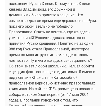
положения Руси в Х веке. К тому, что в Х веке 
князем Владимиром, его дружиной и 
домашними было принято крещение. Что 
язычество долгое время еще держалось на Руси, 
пока его окончательно не победило 
Православие. Опять не понятно, где же здесь 
усмотрели «КПЕшники» доказательства не 
принятия Русью крещения. Понятно не за один 
988 год Русь стала Православной, некоторое 
время во многих русских землях держалось 
язычество. Ну и чего же здесь сенсационного? 
Об этом знает любой школьник. Нельзя обойти 
еще один факт вопиющего идиотизма. Я имею в 
виду связи «КПЕ» с т.н. «Катакомбной 
православной церковью истинно православных 
христиан». На сайте «КПЕ» размещено послание 
собора катакомбной церкви (от 17 мая 2004 
года). В послании говорится о том, что 
Катакомбная церковь - это единственная 