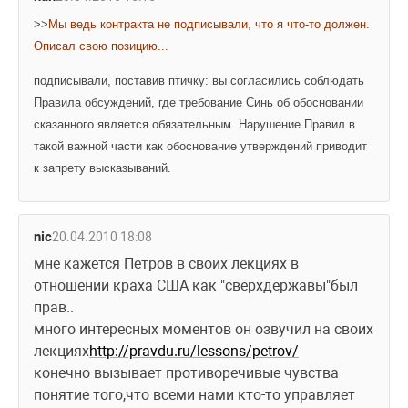
>>
Мы ведь контракта не подписывали, что я что-то должен. 
Описал свою позицию...
подписывали, поставив птичку: вы согласились соблюдать 
Правила обсуждений, где требование Синь об обосновании 
сказанного является обязательным. Нарушение Правил в 
такой важной части как обоснование утверждений приводит 
к запрету высказываний.
nic
20.04.2010 18:08
мне кажется Петров в своих лекциях в 
отношении краха США как "сверхдержавы"был 
прав.. 
много интересных моментов он озвучил на своих 
лекциях
http://pravdu.ru/lessons/petrov/
конечно вызывает противоречивые чувства 
понятие того,что всеми нами кто-то управляет 