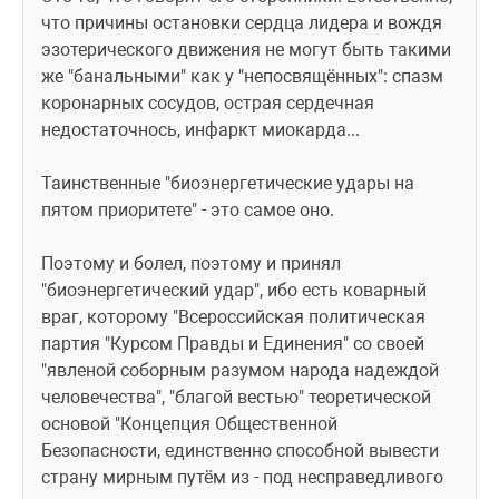
что причины остановки сердца лидера и вождя 
эзотерического движения не могут быть такими 
же "банальными" как у "непосвящённых": спазм 
коронарных сосудов, острая сердечная 
недостаточнось, инфаркт миокарда...
Таинственные "биоэнергетические удары на 
пятом приоритете" - это самое оно. 
Поэтому и болел, поэтому и принял 
"биоэнергетический удар", ибо есть коварный 
враг, которому "Всероссийская политическая 
партия "Курсом Правды и Единения" со своей 
"явленой соборным разумом народа надеждой 
человечества", "благой вестью" теоретической  
основой "Концепция Общественной 
Безопасности, единственно способной вывести 
страну мирным путём из - под несправедливого 