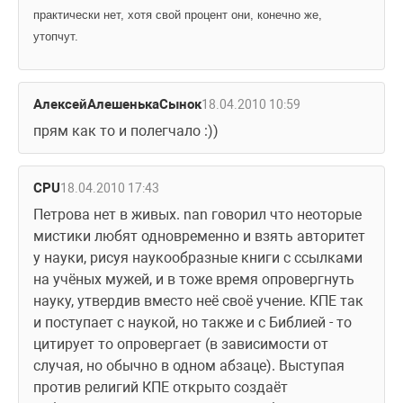
практически нет, хотя свой процент они, конечно же, 
утопчут.
АлексейАлешенькаСынок
18.04.2010 10:59
прям как то и полегчало :))
CPU
18.04.2010 17:43
Петрова нет в живых. nan говорил что неоторые 
мистики любят одновременно и взять авторитет 
у науки, рисуя наукообразные книги с ссылками 
на учёных мужей, и в тоже время опровергнуть 
науку, утвердив вместо неё своё учение. КПЕ так 
и поступает с наукой, но также и с Библией - то 
цитирует то опровергает (в зависимости от 
случая, но обычно в одном абзаце). Выступая 
против религий КПЕ открыто создаёт 