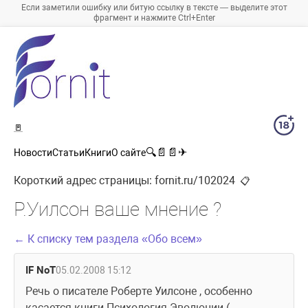
Если заметили ошибку или битую ссылку в тексте — выделите этот
фрагмент и нажмите Ctrl+Enter
🚪
🔍
📄
📄
✈
Новости
Статьи
Книги
О сайте
Короткий адрес страницы:
fornit.ru/102024
📋
Р.Уилсон ваше мнение ?
← К списку тем раздела «Обо всем»
IF NoT
05.02.2008 15:12
Речь о писателе Роберте Уилсоне , особенно 
касается книги Психология Эволюции ( 