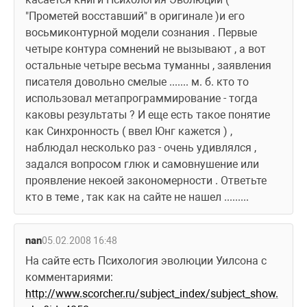
"Прометей восставший" в оригинале )и его 
восьмиконтурной модели сознания . Первые 
четыре контура сомнений не вызывают , а вот 
остальные четыре весьма туманны , заявления 
писателя довольно смелые ....... м. б. кто то 
использовал метапрограммирование - тогда 
каковы результаты ? И еще есть такое понятие 
как Синхронность ( ввел Юнг кажется ) , 
наблюдал несколько раз - очень удивлялся , 
задался вопросом глюк и самовнушение или 
проявление некоей закономерности . Ответьте 
кто в теме , так как на сайте не нашел .........
nan
05.02.2008 16:48
На сайте есть Психология эволюции Уилсона с 
комментариями: 
http://www.scorcher.ru/subject_index/subject_show.