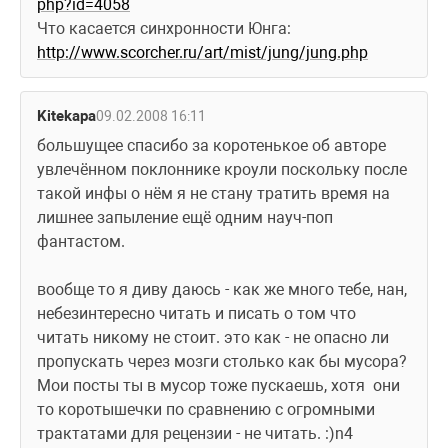
php?id=4058
Что касается синхронности Юнга: 
http://www.scorcher.ru/art/mist/jung/jung.php
Kitekapa
09.02.2008 16:11
большущее спасибо за коротенькое об авторе 
увлечённом поклоннике кроули поскольку после 
такой инфы о нём я не стану тратить время на 
лишнее запыление ещё одним науч-поп 
фантастом. 
вообще то я диву даюсь - как же много тебе, нан, 
небезинтересно читать и писать о том что 
читать никому не стоит. это как - не опасно ли 
пропускать через мозги столько как бы мусора?  
Мои посты ты в мусор тоже пускаешь, хотя  они 
то коротышечки по сравнению с огромными 
трактатами для рецензии - не читать. :)n4