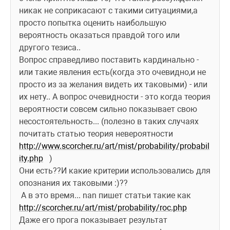
никак не соприкасают с такими ситуациями,а 
просто попытка оценить наибольшую 
вероятность оказаться правдой того или 
другого тезиса..
Вопрос справедливо поставить кардинально - 
или такие явления есть(когда это очевидно,и не 
просто из за желания видеть их таковыми) - или 
их нету.. А вопрос очевидности - это когда теория 
вероятности совсем сильно показывает свою 
несостоятельность... (полезно в таких случаях 
почитать статью теория невероятности 
http://www.scorcher.ru/art/mist/probability/probabil
ity.php
   )
Они есть??И какие критерии использовались для 
опознания их таковыми :)??
 А в это время... nan пишет статьи такие как 
http://scorcher.ru/art/mist/probability/roc.php
Даже его прога показывает результат 