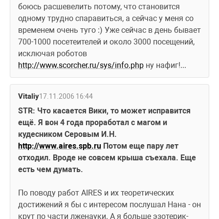
боюсь расшевелить потому, что становится 
одному трудно спаравиться, а сейчас у меня со 
временем очень туго :) Уже сейчас в день бывает 
700-1000 посетеителей и около 3000 посещений, 
исключая роботов 
http://www.scorcher.ru/sys/info.php
 ну нафиг!...
Vitaliy
17.11.2006 16:44
STR: Что касается Вики, то может исправится 
ещё. Я вон 4 года проработал с магом и 
кудесником Серовым И.Н. 
http://www.aires.spb.ru
 Потом еще пару лет 
отходил. Вроде не совсем крыша съехала. Еще 
есть чем думать.
По поводу работ AIRES и их теоретических 
достижений я бы с интересом послушал Нана - он 
крут по части лженауки. А я больше эзотерик-