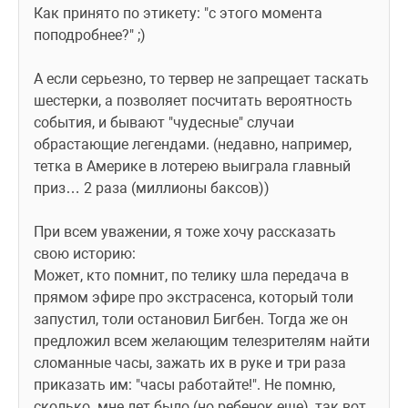
Как принято по этикету: "с этого момента 
поподробнее?" ;)
А если серьезно, то тервер не запрещает таскать 
шестерки, а позволяет посчитать вероятность 
события, и бывают "чудесные" случаи 
обрастающие легендами. (недавно, например, 
тетка в Америке в лотерею выиграла главный 
приз… 2 раза (миллионы баксов))
При всем уважении, я тоже хочу рассказать 
свою историю:
Может, кто помнит, по телику шла передача в 
прямом эфире про экстрасенса, который толи 
запустил, толи остановил Бигбен. Тогда же он 
предложил всем желающим телезрителям найти 
сломанные часы, зажать их в руке и три раза 
приказать им: "часы работайте!". Не помню, 
сколько  мне лет было (но ребенок еще), так вот, 