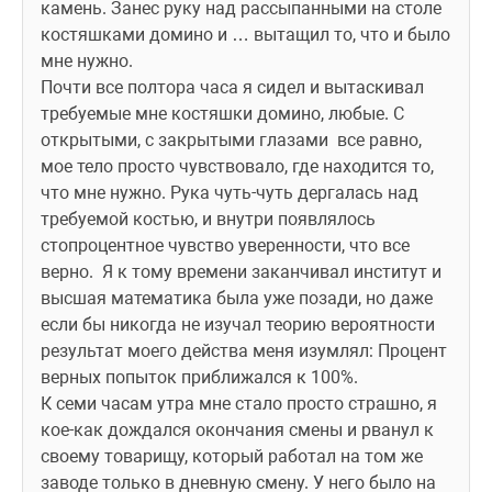
камень. Занес руку над рассыпанными на столе 
костяшками домино и … вытащил то, что и было 
мне нужно.
Почти все полтора часа я сидел и вытаскивал 
требуемые мне костяшки домино, любые. С 
открытыми, с закрытыми глазами  все равно,  
мое тело просто чувствовало, где находится то, 
что мне нужно. Рука чуть-чуть дергалась над 
требуемой костью, и внутри появлялось 
стопроцентное чувство уверенности, что все 
верно.  Я к тому времени заканчивал институт и 
высшая математика была уже позади, но даже 
если бы никогда не изучал теорию вероятности 
результат моего действа меня изумлял: Процент 
верных попыток приближался к 100%.
К семи часам утра мне стало просто страшно, я 
кое-как дождался окончания смены и рванул к 
своему товарищу, который работал на том же 
заводе только в дневную смену. У него было на 