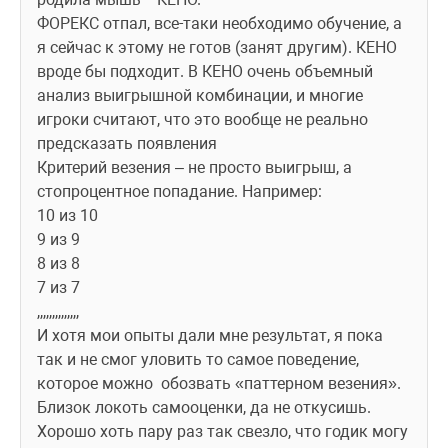
ФОРЕКС отпал, все-таки необходимо обучение, а 
я сейчас к этому не готов (занят другим). КЕНО 
вроде бы подходит. В КЕНО очень объемный 
анализ выигрышной комбинации, и многие 
игроки считают, что это вообще не реально  
предсказать появления
Критерий везения – не просто выигрыш, а 
стопроцентное попадание. Например:
10 из 10
9 из 9
8 из 8 
7 из 7
,,,,,,,,,,,,,,
И хотя мои опыты дали мне результат, я пока 
так и не смог уловить то самое поведение, 
которое можно  обозвать «паттерном везения». 
Близок локоть самооценки, да не откусишь. 
Хорошо хоть пару раз так свезло, что годик могу 