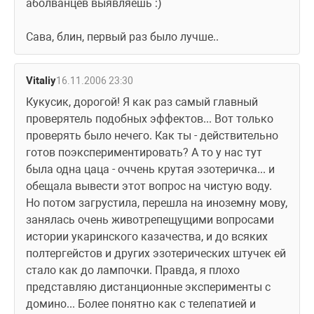
аболванцев выявляешь :)
Сава, блин, первый раз было лучше..
Vitaliy
16.11.2006 23:30
Кукусик, дорогой! Я как раз самый главный 
проверятель подобных эффектов... Вот только 
проверять было нечего. Как ты - действительно 
готов поэкспериментировать? А то у нас тут 
была одна цаца - оччень крутая эзотеричка... и 
обещала вывести этот вопрос на чистую воду. 
Но потом загрустила, перешла на иноземну мову, 
занялась очень животрепещущими вопросами 
истории укаринского казачества, и до всяких 
полтергейстов и других эзотерических штучек ей 
стало как до лампочки. Правда, я плохо 
представляю дистанционные эксперименты с 
домино... Более понятно как с телепатией и 