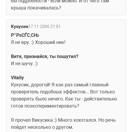
бы подробности - если можно. И от чего там 
крыша покачивалась?
Кукусик
17.11.2006 21:01
Р“РѕСЃС‚СЊ  
Я не вру. :) Хороший ник!
Витя, признайся, ты пошутил? 
И не шучу. :)
Vitaliy 
Кукусик, дорогой! Я как раз самый главный 
проверятель подобных эффектов... Вот только 
проверять было нечего. Как ты - действительно 
готов поэкспериментировать? 
Я прочел Викусика :) Много хохотался. Но речь 
пойдет несколько о другом.