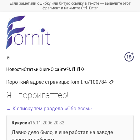
Если заметили ошибку или битую ссылку в тексте — выделите этот
фрагмент и нажмите Ctrl+Enter
🚪
🔍
📄
📄
✈
Новости
Статьи
Книги
О сайте
Короткий адрес страницы:
fornit.ru/100784
📋
Я - порригаттер!
← К списку тем раздела «Обо всем»
Кукусик
16.11.2006 20:32
Давно дело было, я еще работал на заводе 
простым рабочим, 