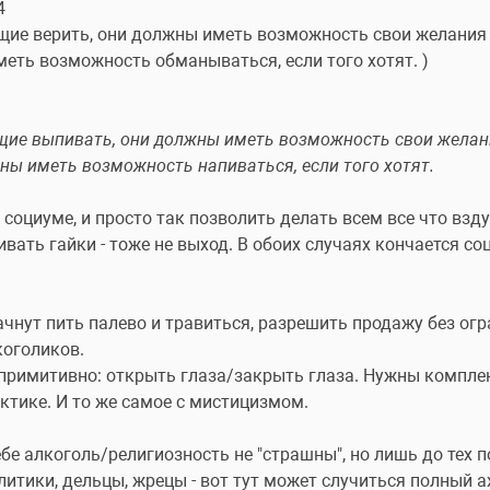
4
щие верить, они должны иметь возможность свои желания р
меть возможность обманываться, если того хотят. )
щие выпивать, они должны иметь возможность свои желани
жны иметь возможность напиваться, если того хотят.
социуме, и просто так позволить делать всем все что взду
ивать гайки - тоже не выход. В обоих случаях кончается с
ачнут пить палево и травиться, разрешить продажу без огр
коголиков.
 примитивно: открыть глаза/закрыть глаза. Нужны компле
ктике. И то же самое с мистицизмом.
бе алкоголь/религиозность не "страшны", но лишь до тех пор
итики, дельцы, жрецы - вот тут может случиться полный ах