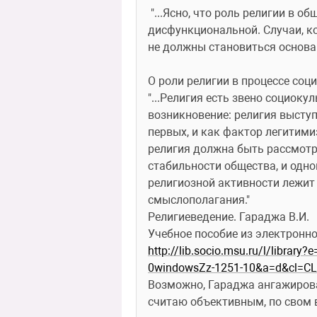
 "...Ясно, что роль религии в обществе не может быть сведена только к функциональной или только к 
дисфункциональной. Случаи, ко
не должны становиться основан
О роли религии в процессе соц
"...Религия есть звено социоку
возникновение: религия высту
первых, и как фактор легитими
религия должна быть рассмотр
стабильности общества, и одно
религиозной активности лежит 
смыслополагания."
Религиеведение. Гараджа В.И.
Учебное пособие из электронно
http://lib.socio.msu.ru/l/library?e
0windowsZz-1251-10&a=d&cl=C
Возможно, Гараджа ангажирован
считаю объективным, по свом