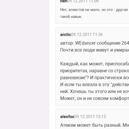
nan
09.12.2011 11:06
Нет, атеистов не мало, но это - друга
такой навык.
arctic
09.12.2011 11:36
автор: WEdancer сообщение 26
Почти все люди живут и умираю
Каждый, как может, приспосабл
приоритетах, наравне со строко
равновесие"? И практически всег
И если ты влезла в эту "действи
ней. Хочешь ты этого или не хо
Может, он и не совсем комфортн
alexfox
09.12.2011 15:15
Атеизм может быть разный. Мн