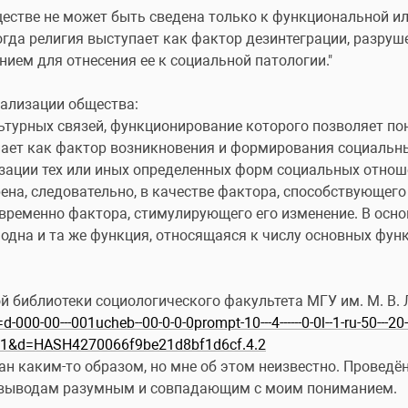
гда религия выступает как фактор дезинтеграции, разруше
ием для отнесения ее к социальной патологии."
иализации общества:
льтурных связей, функционирование которого позволяет пон
пает как фактор возникновения и формирования социальны
зации тех или иных определенных форм социальных отношен
ена, следовательно, в качестве фактора, способствующег
временно фактора, стимулирующего его изменение. В основ
одна и та же функция, относящаяся к числу основных функц
й библиотеки социологического факультета МГУ им. М. В.
=d-000-00---001ucheb--00-0-0-0prompt-10---4------0-0l--1-ru-50---2
L1&d=HASH4270066f9be21d8bf1d6cf.4.2
 каким-то образом, но мне об этом неизвестно. Проведён
 выводам разумным и совпадающим с моим пониманием.