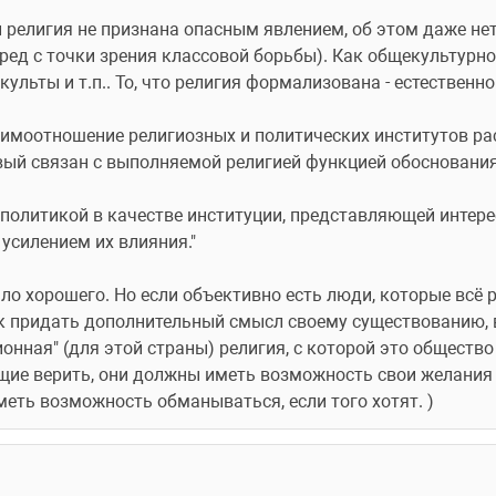
религия не признана опасным явлением, об этом даже нет р
ред с точки зрения классовой борьбы). Как общекультурное 
ульты и т.п.. То, что религия формализована - естественно
аимоотношение религиозных и политических институтов ра
вый связан с выполняемой религией функцией обоснования
с политикой в качестве институции, представляющей интерес
 усилением их влияния."
ало хорошего. Но если объективно есть люди, которые всё р
ак придать дополнительный смысл своему существованию, в
онная" (для этой страны) религия, с которой это общество
щие верить, они должны иметь возможность свои желания р
меть возможность обманываться, если того хотят. ) 