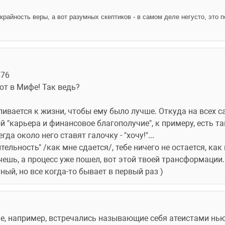
я крайность веры, а вот разумных скептиков - в самом деле негусто, это 
476
т в Мифе! Так ведь? 
ивается к жизни, чтобы ему было лучше. Откуда на всех с
й "карьера и финансовое благополучие", к примеру, есть так
да около него ставят галочку - "хочу!"...
тельность" /как мне сдается/, тебе ничего не остается, как
чешь, а процесс уже пошел, вот этой твоей трансформации.
ый, но все когда-то бывает в первый раз )
е, например, встречались называющие себя атеистами нью