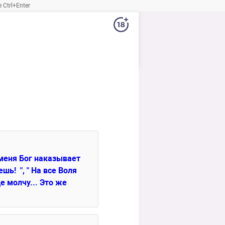
Ctrl+Enter
меня Бог наказывает 
ь!  ", " На все Воля 
 молчу... Это же 