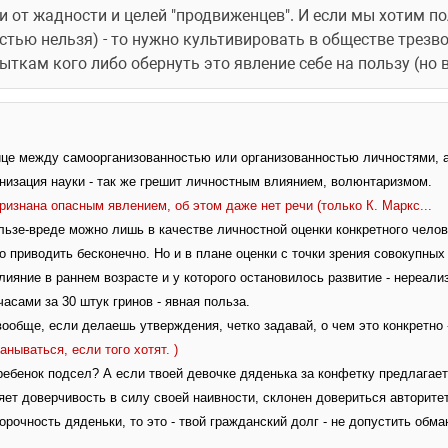
и от жадности и целей "продвиженцев". И если мы хотим п
остью нельзя) - то нужно культивировать в обществе трезв
ткам кого либо обернуть это явление себе на пользу (но в
нице между самоорганизованностью или организованностью личностями, а 
низация науки - так же грешит личностным влиянием, волюнтаризмом.
признана опасным явлением, об этом даже нет речи (только К. Маркс...
ьзе-вреде можно лишь в качестве личностной оценки конкретного человек
 приводить бесконечно. Но и в плане оценки с точки зрения совокупных
лияние в раннем возрасте и у которого остановилось развитие - нереализ
асами за 30 штук гринов - явная польза.
вообще, если делаешь утверждения, четко задавай, о чем это конкретно -
нываться, если того хотят. )
й ребенок подсел? А если твоей девочке дяденька за конфетку предлагает
ет доверчивость в силу своей наивности, склонен довериться авторитет
рочность дяденьки, то это - твой гражданский долг - не допустить обма