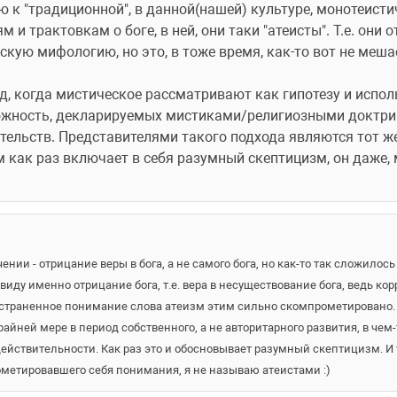
 к "традиционной", в данной(нашей) культуре, монотеистич
и трактовкам о боге, в ней, они таки "атеисты". Т.е. они 
скую мифологию, но это, в тоже время, как-то вот не меша
од, когда мистическое рассматривают как гипотезу и испо
ожность, декларируемых мистиками/религиозными доктрин
ательств. Представителями такого подхода являются тот ж
м как раз включает в себя разумный скептицизм, он даже, 
ении - отрицание веры в бога, а не самого бога, но как-то так сложилос
виду именно отрицание бога, т.е. вера в несуществование бога, ведь кор
ространенное понимание слова атеизм этим сильно скомпрометировано. 
айней мере в период собственного, а не авторитарного развития, в чем-
ействительности. Как раз это и обосновывает разумный скептицизм. И те
метировавшего себя понимания, я не называю атеистами :)