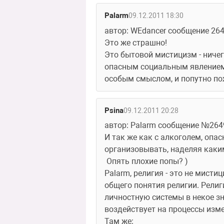
Palarm
09.12.2011 18:30
автор: WEdancer сообщение 26
Это же страшно!
Это бытовой мистицизм - ничего
опасным социальным явлением э
особым смыслом, и попутно по
Psina
09.12.2011 20:28
автор: Palarm сообщение №264
И так же как с алкоголем, опа
организовывать, наделяя каки
 Опять плохие попы? )
Palarm, религия - это не мистиц
общего понятия религии. Религ
личностную системы в некое зн
воздействует на процессы изме
Там же: