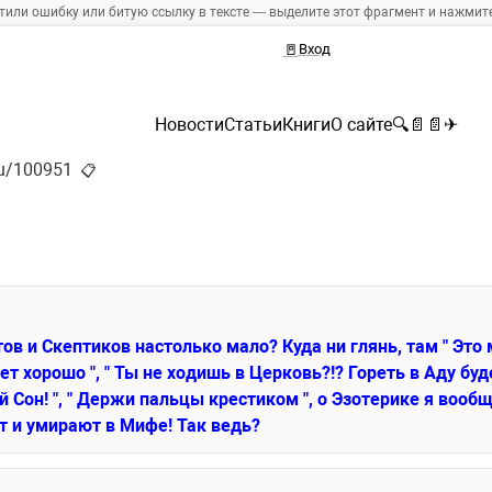
тили ошибку или битую ссылку в тексте — выделите этот фрагмент и нажмите 
🚪
Вход
Новости
Статьи
Книги
О сайте
🔍
📄
📄
✈
.ru/100951
📋
ов и Скептиков настолько мало? Куда ни глянь, там " Это 
удет хорошо ", " Ты не ходишь в Церковь?!? Гореть в Аду будеш
 Сон! ", " Держи пальцы крестиком ", о Эзотерике я вообще
т и умирают в Мифе! Так ведь? 