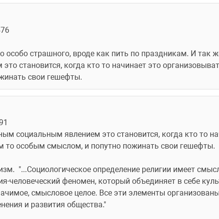
476
 особо страшного, вроде как пить по праздникам. И так же
то становится, когда кто то начинает это организовывать
жинать свои гешефты.
91
сным социальным явлением это становится, когда кто то на
м то особым смыслом, и попутно пожинать свои гешефты.
изм. 
 "...Социологическое определение религии имеет смысл
ия-человеческий феномен, который объединяет в себе куль
ачимое, смысловое целое. Все эти элементы организованы 
нения и развития общества." 