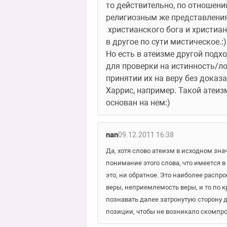
то действительно, по отношению
религиозным же представлениям 
 христианского бога и христиан
в другое по сути мистическое.:)
Но есть в атеизме другой подх
для проверки на истинность/л
принятии их на веру без доказ
Харрис, например. Такой атеиз
основан на нем:)
nan
09.12.2011 16:38
Да, хотя слово атеизм в исходном знач
понимание этого слова, что имеется в 
это, ни обратное. Это наиболее расп
веры, неприемлемость веры, и то по кр
познавать далее затронутую сторону д
позиции, чтобы не возникало скомпро