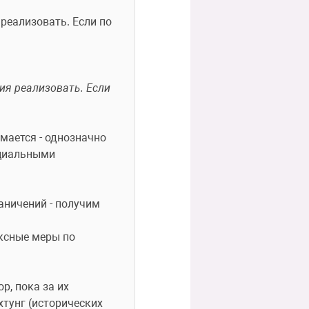
еализовать. Если по 
я реализовать. Если 
мается - однозначно 
оциальными 
аничений - получим 
ксные меры по 
, пока за их 
тунг (исторических 