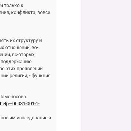
ния, конфликта, вовсе 
ять их структуру и 
х отношений, во-
ий, во-вторых; 
о поддержанию 
е этих проявлений 
ий религии, - функция 
 Ломоносова.
0-help---00031-001-1-
ное им исследование я 