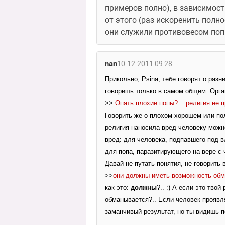
примеров полно), в зависимост
от этого (раз искоренить полн
они служили противовесом попы
nan
10.12.2011 09:28
Прикольно, 
Psina
, тебе говорят о раз
говоришь только в самом общем. Орга
>> 
Опять плохие попы?... религия не 
Говорить же о плохом-хорошем или пол
религия наносила вред человеку можно
вред: для человека, подпавшего под в
для попа, паразитирующего на вере с ч
Давай не путать понятия, не говорить 
>>
они должны иметь возможность обма
как это: 
должны
?.. :) А если это тво
обманывается?.. Если человек проявля
заманчивый результат, но ты видишь по