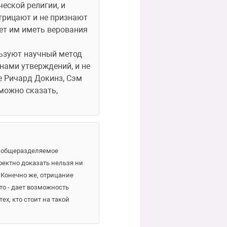
еской религии, и 
отрицают и не признают 
ет им иметь верования 
льзуют научный метод 
ами утверждений, и не 
е Ричард Докинз, Сэм 
можно сказать, 
ь общеразделяемое 
ректно доказать нельзя ни 
Конечно же, отрицание 
то - дает возможность 
х, кто стоит на такой 