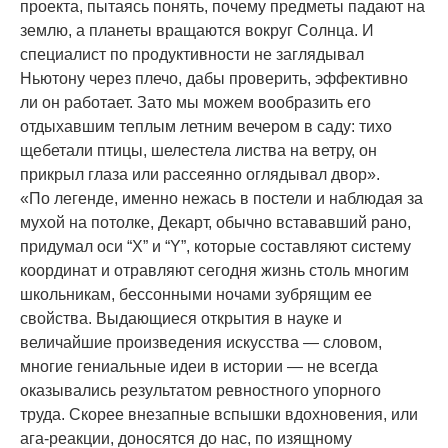
проекта, пытаясь понять, почему предметы падают на
землю, а планеты вращаются вокруг Солнца. И
специалист по продуктивности не заглядывал
Ньютону через плечо, дабы проверить, эффективно
ли он работает. Зато мы можем вообразить его
отдыхавшим теплым летним вечером в саду: тихо
щебетали птицы, шелестела листва на ветру, он
прикрыл глаза или рассеянно оглядывал двор».
«По легенде, именно нежась в постели и наблюдая за
мухой на потолке, Декарт, обычно встававший рано,
придумал оси “X” и “Y”, которые составляют систему
координат и отравляют сегодня жизнь столь многим
школьникам, бессонными ночами зубрящим ее
свойства. Выдающиеся открытия в науке и
величайшие произведения искусства — словом,
многие гениальные идеи в истории — не всегда
оказывались результатом ревностного упорного
труда. Скорее внезапные вспышки вдохновения, или
ага-реакции, доносятся до нас, по изящному