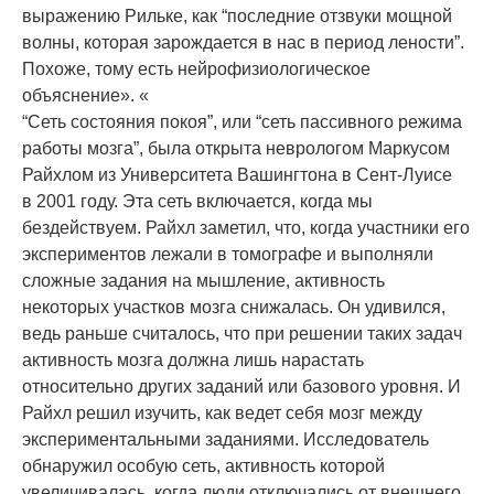
выражению Рильке, как “последние отзвуки мощной
волны, которая зарождается в нас в период лености”.
Похоже, тому есть нейрофизиологическое
объяснение». «
“Сеть состояния покоя”, или “сеть пассивного режима
работы мозга”
, была открыта неврологом Маркусом
Райхлом из Университета Вашингтона в Сент-Луисе
в 2001 году. Эта сеть включается, когда мы
бездействуем. Райхл заметил, что, когда участники его
экспериментов лежали в томографе и выполняли
сложные задания на мышление, активность
некоторых участков мозга снижалась. Он удивился,
ведь раньше считалось, что при решении таких задач
активность мозга должна лишь нарастать
относительно других заданий или базового уровня. И
Райхл решил изучить, как ведет себя мозг между
экспериментальными заданиями. Исследователь
обнаружил особую сеть, активность которой
увеличивалась, когда люди отключались от внешнего