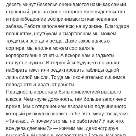
десять минут безделья оцениваются нами как самый
страшный грех, на фоне которого лжесвидетельство
и прелюбодеяние воспринимаются как невинная
забава. Работа заполняет всю нашу жизнь. Благодаря
планшетам, ноутбукам и смартфонам мы можем
трудиться всегда и везде. Даже закрывшись в
сортире, мы вполне можем составлять
корпоративные отчеты. А вскоре нам и гаджеты
станут не нужны. Интерфейсы будущего позволят
набирать текст или редактировать таблицы одной
лишь силой мысли. Тогда мы окончательно лишимся
повода отлынивать от работы.
Праздность перестала быть привилегией высшего
класса. Чем круче должность, тем больше заполнено
время. Мы с отвращением взираем на подчиненного,
который рискнул позволить себе пять минут безделья.
«Та-а-ак… А почему это мы не работаем? У нас что,
все дела сделаны?» — кричим мы, демонстрируя
высочайший уровень корпоративной этики. Избавить