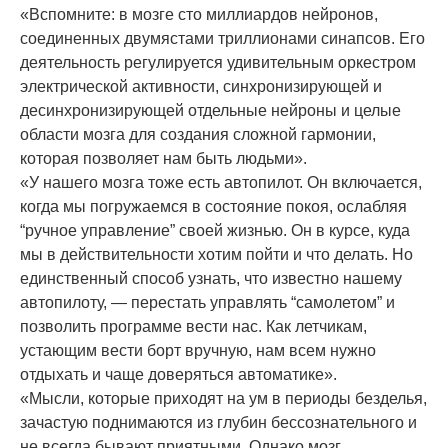
«Вспомните: в мозге сто миллиардов нейронов,
соединенных двумястами триллионами синапсов. Его
деятельность регулируется удивительным оркестром
электрической активности, синхронизирующей и
десинхронизирующей отдельные нейроны и целые
области мозга для создания сложной гармонии,
которая позволяет нам быть людьми».
«У нашего мозга тоже есть автопилот. Он включается,
когда мы погружаемся в состояние покоя, ослабляя
“ручное управление” своей жизнью. Он в курсе, куда
мы в действительности хотим пойти и что делать. Но
единственный способ узнать, что известно нашему
автопилоту, — перестать управлять “самолетом” и
позволить программе вести нас. Как летчикам,
устающим вести борт вручную, нам всем нужно
отдыхать и чаще доверяться автоматике».
«Мысли, которые приходят на ум в периоды безделья,
зачастую поднимаются из глубин бессознательного и
не всегда бывают приятными. Однако мозг