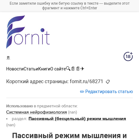
Если заметили ошибку или битую ссылку в тексте — выделите этот
фрагмент и нажмите Ctrl+Enter
🚪
🔍
📄
📄
✈
Новости
Статьи
Книги
О сайте
Короткий адрес страницы:
fornit.ru/68271
📋
✏️ Редактировать статью
Использовано
в предметной области:
Системная нейрофизиология
(nan)
раздел:
Пассивный (бесцельный) режим мышления
(nan)
Пассивный режим мышления и