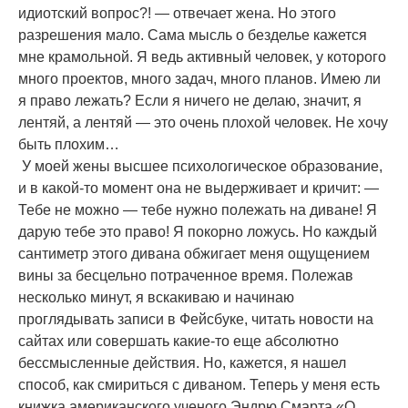
идиотский вопрос?! — отвечает жена. Но этого
разрешения мало. Сама мысль о безделье кажется
мне крамольной. Я ведь активный человек, у которого
много проектов, много задач, много планов. Имею ли
я право лежать? Если я ничего не делаю, значит, я
лентяй, а лентяй — это очень плохой человек. Не хочу
быть плохим…
У моей жены высшее психологическое образование,
и в какой-то момент она не выдерживает и кричит: —
Тебе не можно — тебе нужно полежать на диване! Я
дарую тебе это право! Я покорно ложусь. Но каждый
сантиметр этого дивана обжигает меня ощущением
вины за бесцельно потраченное время. Полежав
несколько минут, я вскакиваю и начинаю
проглядывать записи в Фейсбуке, читать новости на
сайтах или совершать какие-то еще абсолютно
бессмысленные действия. Но, кажется, я нашел
способ, как смириться с диваном. Теперь у меня есть
книжка американского ученого Эндрю Смарта «О