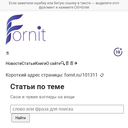
Если заметили ошибку или битую ссылку в тексте — выделите этот
фрагмент и нажмите Ctrl+Enter
🚪
🔍
📄
📄
✈
Новости
Статьи
Книги
О сайте
Короткий адрес страницы:
fornit.ru/101311
📋
Статьи по теме
Свои и чужие взгляды на вещи
Найти