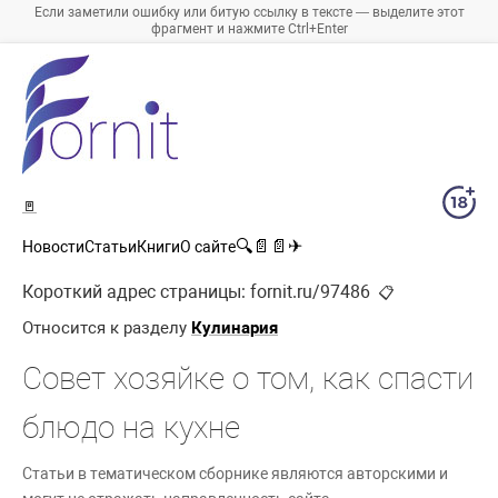
Если заметили ошибку или битую ссылку в тексте — выделите этот
фрагмент и нажмите Ctrl+Enter
🚪
🔍
📄
📄
✈
Новости
Статьи
Книги
О сайте
Короткий адрес страницы:
fornit.ru/97486
📋
Относится к разделу
Кулинария
Совет хозяйке о том, как спасти
блюдо на кухне
Статьи в тематическом сборнике являются авторскими и