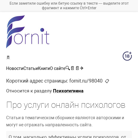
Если заметили ошибку или битую ссылку в тексте — выделите этот
фрагмент и нажмите Ctrl+Enter
🚪
🔍
📄
📄
✈
Новости
Статьи
Книги
О сайте
Короткий адрес страницы:
fornit.ru/98040
📋
Относится к разделу
Психогигиена
Про услуги онлайн психологов
Статьи в тематическом сборнике являются авторскими и
могут не отражать направленность сайта.
О том, насколько эффективны услуги психологов, от