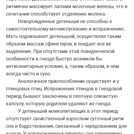
ритмично массирует лапами молочные железы, что в
сочетании способствует отделению молока.
Новорожденные детеныши
не способны к
самостоятельному мочеиспусканию и испражнению
.
Мать
подлизывает детенышей
, осуществляя таким
образом массаж сфинктеров, и поедает все их
выделения. При отсутствии этой поведенческой
особенности в гнезде быстро возникли бы
антисанитарные условия, а, таким образом, в нем
всегда чисто и сухо.
Аналогичное приспособление существует и у
птенцовых птиц. Испражнения птенцов в гнездовой
период бывают заключены в плотную слизистую
капсулу, которую родители удаляют из гнезда.
У детенышей млекопитающих в этот период
отсутствует свойственный взрослым суточный ритм
сна и бодрствования, связанный с чередованием дня
и ночи. У новорожденных периоды сна равномерно