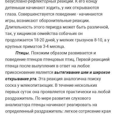
безусловно-рефлекторных реакций
. К его концу
детеныши начинают ходить, у них открываются
глаза. Совершенствуется поведение - начинаются
игры, возникают оборонительные реакции.
Длительность этого периода может быть различной,
так, у хищников семейства собачьих он
продолжается 18-20 дней, у мелких грызунов 8-10, а у
крупных приматов 3-4 месяца.
Птицы.
Похожим образом развивается и
поведение птенцов птенцовых птиц. Первой реакцией
птенца после вылупления в ответ на любое
прикосновение является
вытягивание шеи и широкое
открывание рта
. Эта реакция аналогична поиску
соска у млекопитающих. В течение нескольких
первых суток она проявляется практически на любой
раздражитель. По мере развития слухового
анализатора птенцы начинают реагировать на
определенный раздражитель: легкое сотрясение края