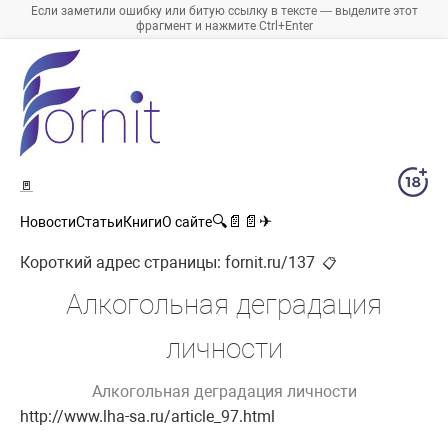
Если заметили ошибку или битую ссылку в тексте — выделите этот
фрагмент и нажмите Ctrl+Enter
🚪
🔍
📄
📄
✈
Новости
Статьи
Книги
О сайте
Короткий адрес страницы:
fornit.ru/137
📋
Алкогольная деградация
личности
Алкогольная деградация личности
http://www.lha-sa.ru/article_97.html