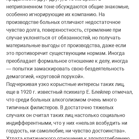
неприязненном тоне обсуждаются общие знакомые,
особенно игнорирующие их компанию. На
производстве больных отличают недостаточное
чувство долга, поверхностность, стремление при
случае уклоняться от обязанностей, но получать
материальные выгоды от производства, даже если
это противоречит существующим нормам. Иногда
преобладает формальное отношение к делу, иногда
— попытки замаскировать свою бездеятельность
демагогией, «круговой порукой».
Подчеркивая узко корыстные интересы таких лиц,
еще в 1920 г. известный психиатр Е. Блейлер отмечал,
что среди больных алкоголизмом очень много
типичных филистеров. В достаточно тяжелых
случаях он считал таких лиц настолько социально
индифферентными, что у них «нельзя возбудить ни
гордость, ни самолюбие, ни чувство достоинства».
Утрата критического отношения к злоупотреблению