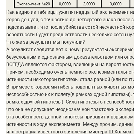
Эксперимент №20
0,0000
2,0000
0,0000
Как видно из таблицы, уже пятнадцатый эксперимент н
коров до нуля, с точностью до четвертого знака после 
подсказывает, что после убийства сотой несчастной ко
вероятности будут предшествовать несколько сотен нул
Что же за результат мы получили?
А результат сводится вот к чему: результаты экспериме
безусловным и однозначным доказательством или опро
ВСЕГДА являются фактором, влияющим на вероятность 
Причем, необходимо очень немного экспериментальног
истинности некоторой гипотезы стала равной (или почт
В примере с коровами гибель подопытных животных мо
неспособностью их к полету(в рамках одной гипотезы), 
рамках другой гипотезы). Сила гипотезы о неспособнос
что она не допускает неоднозначной трактовки экспер
эта особенность данной гипотезы приводит к взрывно
истинности в ходе эксперимента. Между прочим, данны
иллюстрация известного заявления мистера Ш.Холмса: