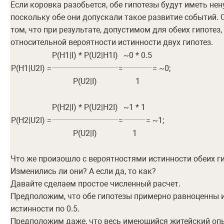
Если коровка разобьется, обе гипотезы будут иметь не
поскольку обе они допускали такое развитие событий. 
том, что при результате, допустимом для обеих гипоте
относительной вероятности истинности двух гипотез.
P(H1|I) * P(U2|H1I)
~0 * 0.5
P(H1|U2I) =
=
= ~0;
P(U2|I)
1
P(H2|I) * P(U2|H2I)
~1 * 1
P(H2|U2I) =
=
= ~1;
P(U2|I)
1
Что же произошло с вероятностями истинности обеих ги
Изменились ли они? А если да, то как?
Давайте сделаем простое численный расчет.
Предположим, что обе гипотезы примерно равноценны 
истинности по 0.5.
Предположим даже, что весь имеющийся житейский опы