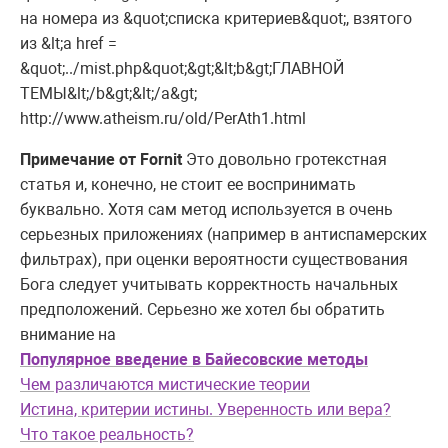
на номера из &quot;списка критериев&quot;, взятого
из &lt;a href =
&quot;../mist.php&quot;&gt;&lt;b&gt;ГЛАВНОЙ
ТЕМЫ&lt;/b&gt;&lt;/a&gt;
http://www.atheism.ru/old/PerAth1.html
Примечание от Fornit
Это довольно гротекстная
статья и, конечно, не стоит ее воспринимать
буквально. Хотя сам метод используется в очень
серьезных приложениях (например в антиспамерских
фильтрах), при оценки вероятности существования
Бога следует учитывать корректность начальных
предположений. Серьезно же хотел бы обратить
внимание на
Популярное введение в Байесовские методы
Чем различаются мистические теории
Истина, критерии истины. Уверенность или вера?
Что такое реальность?