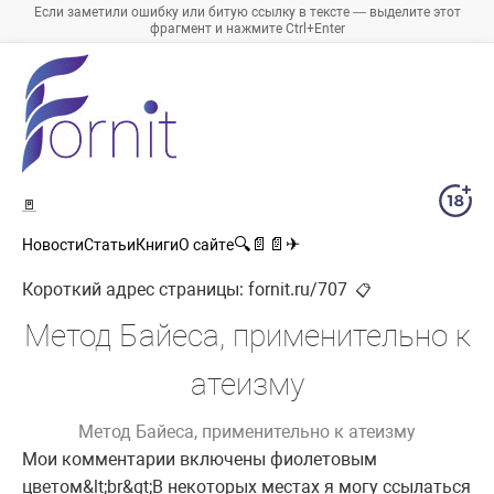
Если заметили ошибку или битую ссылку в тексте — выделите этот
фрагмент и нажмите Ctrl+Enter
🚪
🔍
📄
📄
✈
Новости
Статьи
Книги
О сайте
Короткий адрес страницы:
fornit.ru/707
📋
Метод Байеса, применительно к
атеизму
Метод Байеса, применительно к атеизму
Мои комментарии включены фиолетовым
цветом&lt;br&gt;В некоторых местах я могу ссылаться