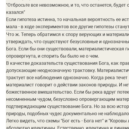
"Отбросьте все невозможное, и то, что останется, будет 
казался"
Если гипотеза истинна, то начальная вероятность ее и
мала - в ходе экспериментов все другие гипотезы стану
Что ж. Теперь обратимся к спору верующих и материали
утверждать, что существуют безусловные и однозначн
Бога. Если бы они существовали, материалистическая 
опровергнута, и спорить бы было не о чем.
В качестве доказательств существования Бога, как пра
допускающие неоднозначную трактовку. Материалистич
трактует все наблюдения однозначно. Когда река течет
материалист говорит о действии законов природы. И не
божественное вмешательство. Если бы река вдруг поте
несомненным чудом, безусловно опровергающим матер
подтверждающим существование Бога. Но за всю исто
природы, подобных чудес документально не наблюдало
Легко видеть, что схемы "Бог есть - Бога нет" и "Коровы
абсолютно идентичны. Естественно, идентична и динам