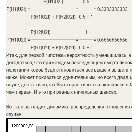
P(H1|U2I)
0.5
P(H1|U2I) =
=
= 0.3333333333
P(H1|U2I) + P(H2|U2I)
0.5 + 1
P(H2|U2I)
1
P(H1|U2I) =
=
= 0.6666666666
P(H1|U2I) + P(H2|U2I)
0.5 + 1
Итак, для первой гипотезы вероятность уменьшилась, а
догадаться, что при каждом последующем смертельном 
нелетании коров буде становиться все выше и выше, а 
ниже. Может показаться удивительным, но всего двадц
науке, достаточно, чтобы вторая гипотеза оказалась в
чем первая. И это при равных начальных шансах.
Вот как выглядит динамика распределения отношения 
случая: