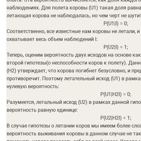
наблюдениях. Для полета коровы (U1) такая доля равна
летающая корова не наблюдалась, но чем черт не шутит
P(U1|I) = 0;
Соответственно, все известные нам коровы не летали, и
охватывает весь объем наблюдений I:
P(U2|I) = 1;
Теперь, оценим вероятность двух исходов на основе как 
второй гипотезы(о неспособности коров к полету). Данн
(H2) утверждает, что корова погибнет безусловно, и пр
противоречит. Поэтому летательный исход (U1) в рамка
нулевую вероятность:
P(U1|H2I) = 0;
Разумеется, летальный исход (U2) в рамках данной гипо
вероятность равную единице:
P(U2|H2I) = 1;
В случае гипотезы о летании коров мы имеем более сл
вероятность выживания коровы в данном случае не так