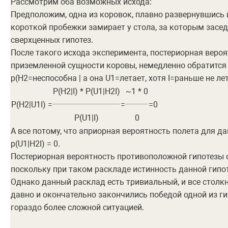
Рассмотрим оба возможных исхода:
Предположим, одна из коровок, плавно развернувшись 
короткой пробежки замирает у стола, за которым засе
сверхценных гипотез.
После такого исхода эксперимента, постериорная вероя
приземленной сущности коровы, немедленно обратится 
p(H2=неспособна | а она U1=летает, хотя I=раньше не ле
P(H2|I) * P(U1|H2I)
~1 * 0
P(H2|U1I) =
=
=0
P(U1|I)
0
А все потому, что априорная вероятность полета для д
p(U1|H2I) = 0.
Постериорная вероятность противоположной гипотезы о
поскольку при таком раскладе истинность данной гипо
Однако данный расклад есть тривиальный, и все столкно
давно и окончательно закончились победой одной из ги
гораздо более сложной ситуацией.