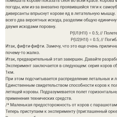
помешать корове показать себя во всей красе. Корова 
погоды, или из-за внезапно проявившейся тяги к самоу
диверсанты впрыснут корове яд в летательную мышцу. 
всего два вероятных исхода, разделим общую единичн
двумя исходами поровну.
P(U1|H1I) = 0.5; // Полет
P(U2|H1I) = 0.5; // Поги
Итак, фифти-фифти. Замечу, что это еще очень приличн
почему-то жалко.
Итак, предварительный этап завершен. Давайте разра
Эксперимент заключается в следующем: серия коров сб
1км.
При этом подсчитывается распределение летальных и л
Единственным свидетельством способности коров к по
летящей коровы. Подразумевается полет горизонтальны
применения технических средств.
/* Маленькая предосторожность от коров с парашютами
Теперь приступаем к эксперименту (приглашенный орке