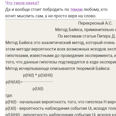
Что такое наука?
Да и вообще стоит побродить по
темам
любому, кто
хочет мыслить сам, а не просто веря на слово.
Перекресный А.С.
Метод Байеса, применительно 
По мотивам статьи Питера Д.
Метод Байеса это аналитический метод, который очень 
этом методе вероятности всех возможных исходов экс
гипотезами, известными до проведения эксперимента, и
того, что данные гипотезы подтвердятся в ходе экспери
Метод исчерпывающе описывается теоремой Байеса:
p(Hi|I) * p(Ui|HiI)
p(Hi|UiI)=
p(Ui|I)
где:
p(Hi|I) - начальная вероятность того, что гипотеза H ве
p(Ui|I) - вероятность наблюдения события Ui, исходя толь
p(Ui|HiI) - вероятность наблюдения события Ui, исходя как