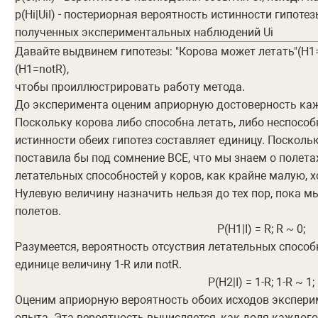
p(Hi|UiI) - постериорная вероятность истинности гипотез
полученных экспериментальных наблюдений Ui
Давайте выдвинем гипотезы: "Корова может летать"(H1=
(H1=notR),
чтобы проиллюстрировать работу метода.
До эксперимента оценим априорную достоверность каж
Поскольку корова либо способна летать, либо неспособ
истинности обеих гипотез составляет единицу. Поскол
поставила бы под сомнение ВСЕ, что мы знаем о полета
летательных способностей у коров, как крайне малую, х
Нулевую величину назначить нельзя до тех пор, пока м
полетов.
P(H1|I) = R; R ~ 0;
Разумеется, вероятность отсуствия летательных способ
единице величину 1-R или notR.
P(H2|I) = 1-R; 1-R ~ 1;
Оценим априорную вероятность обоих исходов экспери
опыта. Эта вероятность вычисляется, как доля каждог