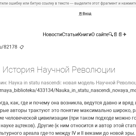
тили ошибку или битую ссылку в тексте — выделите этот фрагмент и нажмите 
🚪
Вход
Новости
Статьи
Книги
О сайте
🔍
📄
📄
✈
ru/82178
📋
История Научной Революции
ин: Наука in statu nascendi: новая модель Научной Револю
yarnaya_biblioteka/433134/Nauka_in_statu_nascendi_novaya_m
огда, как, где и почему она возникла, ведутся давно и вряд
орые авторы трактуют это понятие максимально широко, р
ие человеческой цивилизации (при таком подходе можно го
науке ацтеков). Другие (к ним относится и автор этой стат
ьтурного ареала где-то между IV и II веками до новой эры.