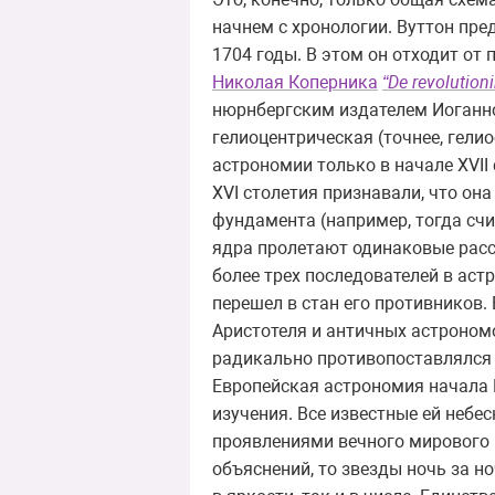
начнем с хронологии. Вуттон пре
1704 годы. В этом он отходит от
Николая Коперника
“De revolution
нюрнбергским издателем Иоганном
гелиоцентрическая (точнее, гел
астрономии только в начале XVI
XVI столетия признавали, что он
фундамента (например, тогда счи
ядра пролетают одинаковые расс
более трех последователей в аст
перешел в стан его противников
Аристотеля и античных астроном
радикально противопоставлялся м
Европейская астрономия начала 
изучения. Все известные ей небе
проявлениями вечного мирового 
объяснений, то звезды ночь за н