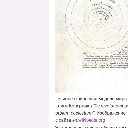
Гелиоцентрическая модель мира
книги Коперника
“De revolutionibu
orbium coelestium”
. Изображение
с сайта
en.wikipedia.org
Это, конечно, только общая схем