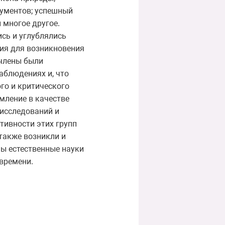
рументов; успешный
 многое другое.
ись и углублялись
вия для возникновения
 члены были
аблюдениях и, что
го и критического
рмление в качестве
исследований и
ктивности этих групп
 также возникли и
ны естественные науки
времени.