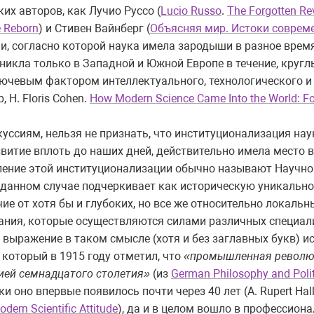
ких авторов, как Лучио Руссо (
Lucio Russo
.
The Forgotten Re
e Reborn
) и Стивен Вайнберг (
Объясняя мир. Истоки соврем
и, согласно которой наука имела зародыши в разное время
икла только в Западной и Южной Европе в течение, кругл
 ключевым фактором интеллектуального, технологического 
 H. Floris Cohen.
How Modern Science Came Into the World: Four
куссиям, нельзя не признать, что институционализация нау
витие вплоть до наших дней, действительно имела место 
новление этой институционализации обычно называют Научн
 данном случае подчеркивает как историческую уникально
личие от хотя бы и глубоких, но все же относительно локаль
нания, которые осуществляются силами различных специа
 выражение в таком смысле (хотя и без заглавных букв) 
, который в 1915 году отметил, что
«промышленная революц
ией семнадцатого столетия»
(из
German Philosophy and Polit
и оно впервые появилось почти через 40 лет (A. Rupert Hal
ern Scientific Attitude
), да и в целом вошло в профессион