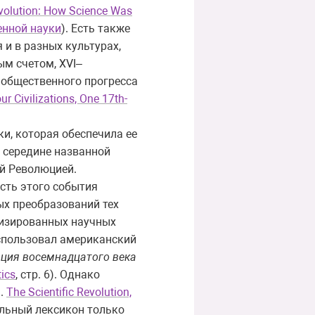
volution: How Science Was
енной науки
). Есть также
 и в разных культурах,
ым счетом, XVI–
и общественного прогресса
 Civilizations, One 17th-
ки, которая обеспечила ее
в середине названной
ой Революцией.
сть этого события
ных преобразований тех
лизированных научных
использовал американский
ия восемнадцатого века
ics
, стр. 6). Однако
l.
The Scientific Revolution,
альный лексикон только