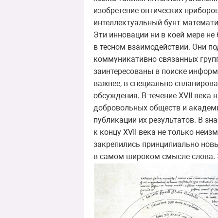
изобретение оптических приборов
интеллектуальный бунт математик
Эти инновации ни в коей мере не
в тесном взаимодействии. Они п
коммуникативно связанных групп
заинтересованы в поиске информа
важнее, в специально спланирова
обсуждения. В течение XVII века
добровольных обществ и академ
публикации их результатов. В зн
к концу XVII века не только неи
закрепились принципиально новы
в самом широком смысле слова. 