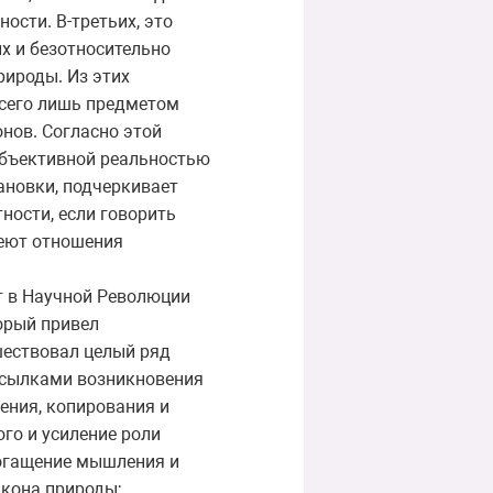
ости. В-третьих, это
х и безотносительно
рироды. Из этих
всего лишь предметом
онов. Согласно этой
 объективной реальностью
тановки, подчеркивает
ности, если говорить
меют отношения
ит в Научной Революции
орый привел
шествовал целый ряд
осылками возникновения
ения, копирования и
го и усиление роли
богащение мышления и
акона природы;