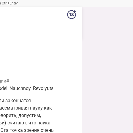
Ctrl+Enter
ции#
odel_Nauchnoy_Revolyutsi
 ли закончатся
ассматривая науку как
ворить, допустим,
ьи) считают, что наука
 Эта точка зрения очень