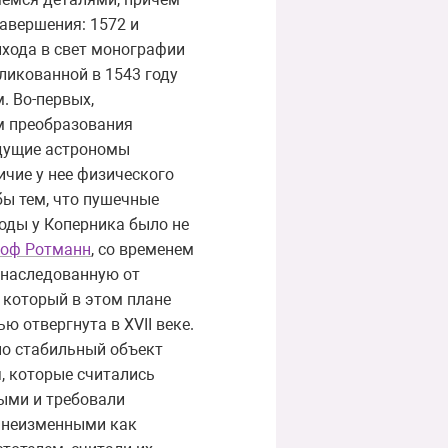
авершения: 1572 и
выхода в свет монографии
бликованной в 1543 году
. Во-первых,
м преобразования
едущие астрономы
ичие у нее физического
бы тем, что пушечные
оды у Коперника было не
тоф Ротманн
, со временем
унаследованную от
 который в этом плане
 отвергнута в XVII веке.
но стабильный объект
, которые считались
ыми и требовали
ь неизменными как