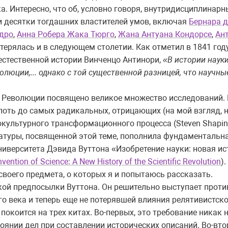
а. Интересно, что об, условно говоря, внутридисциплинар
али десятки тогдашних властителей умов, включая
Бернара д
дро
,
Анна Робера Жака Тюрго
,
Жана Антуана Кондорсе
,
Ан
потерялась и в следующем столетии. Как отметил в 1841 год
естественной истории Винченцо Антинори,
«В истории науки
олюции,... однако с той существенной разницей, что научны
Революции посвящено великое множество исследований. Е
лоть до самых радикальных, отрицающих (на мой взгляд, 
окультурного трансформационного процесса (Steven Shapin
атуры, посвященной этой теме, пополнила фундаментальн
ниверситета Дэвида Вуттона «Изобретение науки: новая и
nvention of Science: A New History of the Scientific Revolution
)
своего предмета, о которых я и попытаюсь рассказать.
кой предпосылки Вуттона. Он решительно выступает прот
о века и теперь еще не потерявшей влияния релятивистско
покоится на трех китах. Во-первых, это требование никак 
нии дел при составлении исторических описаний. Во-втор