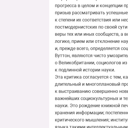
прогресса в целом и концепции п
призыв рассматривать успешные 
к степени их соответствия или н
постмодернистских по своей сути
веры тех или иных сообществ, а 
логике, прием или отклонение на
и, прежде всего, определяется с
Вуттон, являются чисто умозрите
о Великобритании, социологов из
к подлинной истории науки.
Эта критика согласуется с тем, 
длительный и многоплановый про
к выстраиванию совершенно нов
важнейших социокультурных и т
науки. Это рождение книжной печ
хранения информации; постепенн
критического мышления; институ
языка такими интеллектуальными 