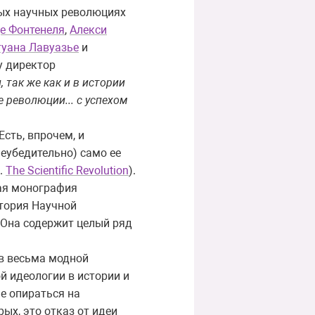
ных научных революциях
е Фонтенеля
,
Алекси
туана Лавуазье
и
у директор
, так же как и в истории
е революции... с успехом
сть, впрочем, и
неубедительно) само ее
.
The Scientific Revolution
).
ая монография
стория Научной
. Она содержит целый ряд
ив весьма модной
й идеологии в истории и
не опираться на
ых, это отказ от идеи