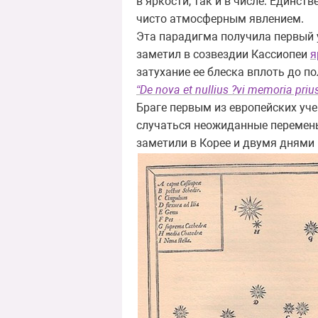
в яркости, так и в числе. Единс
чисто атмосферным явлением.
Эта парадигма получила первый у
заметил в созвездии Кассиопеи
я
затухание ее блеска вплоть до по
“De nova et nullius ?vi memoria prius
Браге первым из европейских уче
случаться неожиданные перемены 
заметили в Корее и двумя днями 