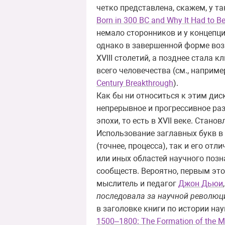
четко представлена, скажем, у та
Born in 300 BC and Why It Had to B
немало сторонников и у концепци
однако в завершенной форме возн
XVIII столетий, а позднее стала
всего человечества (см., например,
Century Breakthrough
).
Как бы ни относиться к этим дис
непрерывное и прогрессивное раз
эпохи, то есть в XVII веке. Ста
Использование заглавных букв в
(точнее, процесса), так и его от
или иных областей научного поз
сообществ. Вероятно, первым это
мыслитель и педагог
Джон Дьюи
последовала за научной революц
в заголовке книги по истории наук
1500–1800: The Formation of the Mod