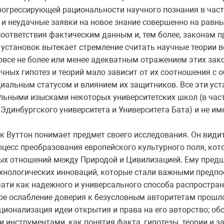
рогрессирующей рациональности научного познания в частн
и неудачные заявки на новое знание совершенно на равны
есоответствия фактическим данным и, тем более, законам п
 установок вытекает стремление считать научные теории 
вовсе не более или менее адекватным отражением этих зак
учных гипотез и теорий мало зависит от их соотношения с
оциальным статусом и влиянием их защитников. Все эти ус
льными изысками некоторых университетских школ (в част
 Эдинбургского университета и Университета Бата) и не и
как Вуттон понимает предмет своего исследования. Он вид
цесс преобразования европейского культурного поля, кот
ых отношений между Природой и Цивилизацией. Ему пред
ехнологических инноваций, которые стали важными предп
ати как надежного и универсального способа распростран
ое ослабление доверия к безусловным авторитетам прошло
ционализация идеи открытия и права на его авторство; о
инструментами, как понятия факта, гипотезы, теории и з