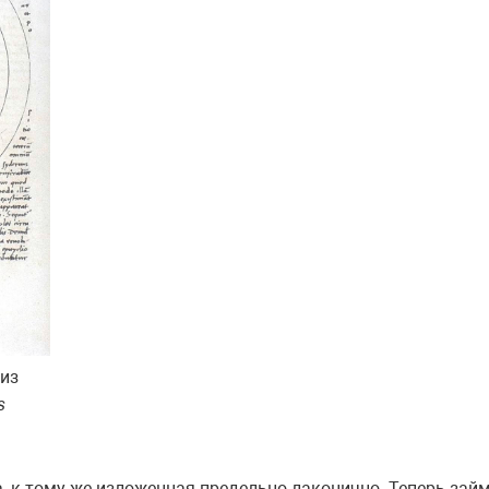
 из
s
а, к тому же изложенная предельно лаконично. Теперь зай