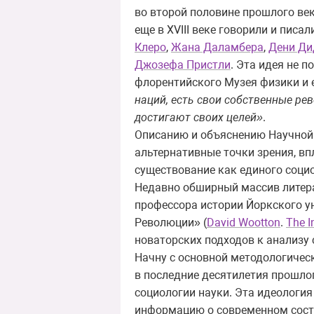
во второй половине прошлого век
еще в XVIII веке говорили и пис
Клеро
,
Жана Даламбера
,
Дени Ди
Джозефа Пристли
. Эта идея не 
флорентийского Музея физики и 
наций, есть свои собственные рев
достигают своих целей»
.
Описанию и объяснению Научной 
альтернативные точки зрения, вп
существование как единого соци
Недавно обширный массив литер
профессора истории Йоркского у
Революции» (
David Wootton
.
The I
новаторских подходов к анализу 
Начну с основной методологичес
в последние десятилетия прошлог
социологии науки. Эта идеология 
информацию о современном состоя