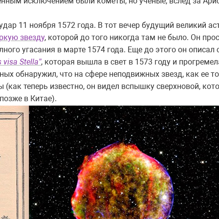
твенным исключением были кометы, но ученые, вслед за Ари
дар 11 ноября 1572 года. В тот вечер будущий великий а
ркую звезду
, которой до того никогда там не было. Он пр
лного угасания в марте 1574 года. Еще до этого он описал
 visa Stella”
, которая вышла в свет в 1573 году и прогремел
ных обнаружил, что на сфере неподвижных звезд, как ее т
(как теперь известно, он видел вспышку сверхновой, кот
позже в Китае).