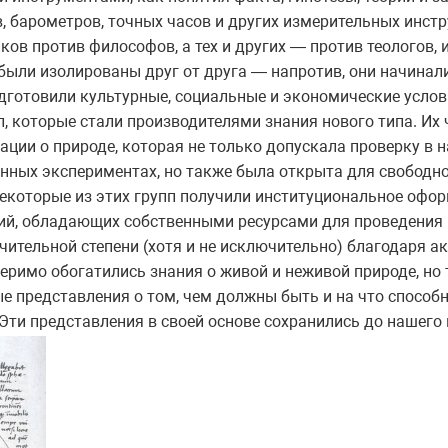
, барометров, точных часов и других измерительных инст
ов против философов, а тех и других — против теологов, и
 были изолированы друг от друга — напротив, они начинал
одготовили культурные, социальные и экономические усло
, которые стали производителями знания нового типа. Их
ции о природе, которая не только допускала проверку в н
нных экспериментах, но также была открыта для свободно
 некоторые из этих групп получили институциональное офо
ий, обладающих собственными ресурсами для проведения 
ачительной степени (хотя и не исключительно) благодаря а
змеримо обогатились знания о живой и неживой природе, но
е представления о том, чем должны быть и на что способ
Эти представления в своей основе сохранились до нашего 