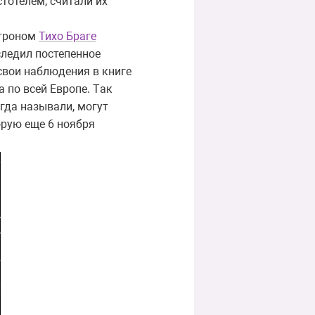
стотелем, считали их
строном
Тихо Браге
оследил постепенное
 свои наблюдения в книге
а по всей Европе. Tак
огда называли, могут
орую еще 6 ноября