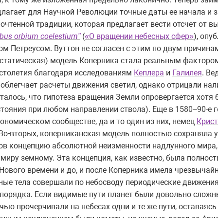
длагает для Научной Революции точные даты ее начала и з
 почтенной традиции, которая предлагает вести отсчет от 
ibus orbium coelestium”
(
«О вращении небесных сфер»
), опу
 Петреусом. Вуттон не согласен с этим по двум причинам
иостатическая) модель Коперника стала реальным факторо
I столетия благодаря исследованиям
Кеплера
и
Галилея
. В
а облегчает расчеты движения светил, однако отрицали нал
талось, что гипотеза вращения Земли опровергается хотя 
тояния при любом направлении ствола). Еще в 1580–90-е г
рономическом сообществе, да и то один из них, немец
Крис
. Во-вторых, коперниканская модель полностью сохраняла 
ов концепцию абсолютной неизменности надлунного мира,
иру земному. Эта концепция, как известно, была полностью
Нового времени и до, и после Коперника имела чрезвычай
сные тела совершали по небосводу периодические движения
порядка. Если видимые пути планет были довольно сложн
очью прочерчивали на небесах одни и те же пути, оставаяс