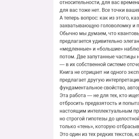
относительности, для вас времен
для вас тоже нет. Все точки ваше
А теперь вопрос: как из этого, 
захватывающую головоломку и пы
Обычно мы думаем, что квантовы
предлагается удивительно элеган
«медленные» и «большие» наблюда
потом. Две запутанные частицы 
— в их собственной системе отсче
Книга не отрицает ни одного экс
предлагает другую интерпретаци
фундаментальное свойство, автор
Эта работа — не для тех, кто ище
отбросить предвзятость и попыта
настоящим интеллектуальным при
но строгой гипотезы до целостно
только «тень», которую отбрасыв
Это один из тех редких текстов, 