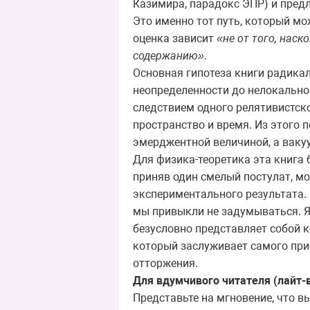
Казимира, парадокс ЭПР) и пред
Это именно тот путь, который м
оценка зависит
«не от того, наск
содержанию»
.
Основная гипотеза книги радикал
неопределенности до нелокально
следствием одного релятивистско
пространство и время. Из этого 
эмерджентной величиной, а вак
Для физика-теоретика эта книга 
приняв один смелый постулат, м
экспериментального результата.
мы привыкли не задумываться. Яв
безусловно представляет собой 
который заслуживает самого при
отторжения.
Для вдумчивого читателя (лайт
Представьте на мгновение, что в