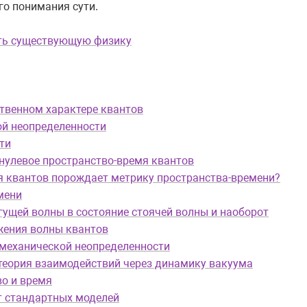
го понимания сути.
ть существующую физику
твенном характере квантов
й неопределенности
ти
нулевое пространство-время квантов
я квантов порождает метрику пространства-времени?
мени
гущей волны в состояние стоячей волны и наоборот
жения волны квантов
-механической неопределенности
теория взаимодействий через динамику вакуума
о и время
т стандартных моделей