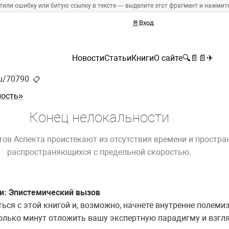
тили ошибку или битую ссылку в тексте — выделите этот фрагмент и нажмите 
🚪
Вход
Новости
Статьи
Книги
О сайте
🔍
📄
📄
✈
ru/70790
📋
ность»
Конец нелокальности
в Аспекта проистекают из отсутствия времени и простран
распространяющихся с предельной скоростью.
и: Эпистемический вызов
ся с этой книгой и, возможно, начнете внутренне полеми
олько минут отложить вашу экспертную парадигму и взглян