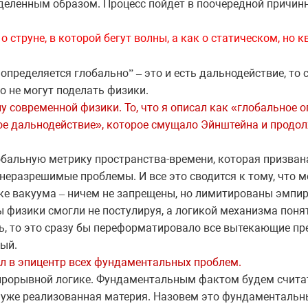
еделенным образом. Процесс пойдет в поочередной причин
о струне, в которой бегут волны, а как о
статическом, но к
 определяется глобально
это и есть дальнодействие, то
”
–
о не могут поделать физики.
у современной физики. То, что я описал как «глобальное 
ое дальнодействие», которое смущало Эйнштейна и продо
лобальную метрику пространства-времени, которая призван
неразрешимые проблемы. И все это сводится к тому, что 
чке вакуума
ничем не запрещены, но лимитированы эмпи
–
 физики смогли не постулируя, а логикой механизма понят
ь, то это сразу бы переформатировало все вытекающие пр
вый.
ел в эпицентр всех фундаментальных проблем.
прорывной логике. Фундаментальным фактом будем счита
ет уже реализованная материя. Назовем это фундаменталь