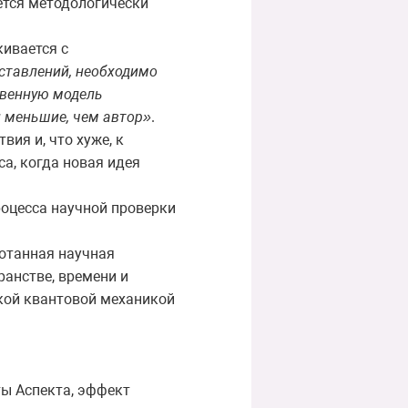
ется методологически
кивается с
ставлений, необходимо
твенную модель
и меньшие, чем автор»
.
ия и, что хуже, к
а, когда новая идея
роцесса научной проверки
ботанная научная
ранстве, времени и
ской квантовой механикой
ты Аспекта, эффект