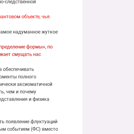
но-следственной
вантовом объекте, чья
 самое надуманное жуткое
определение формы», по
лжает смущать нас
а обеспечивать
моменты полного
рически аксиоматичной
ь, чем и почему
едставления и физика
ть появление флуктуаций
ным событием (ФС) вместо