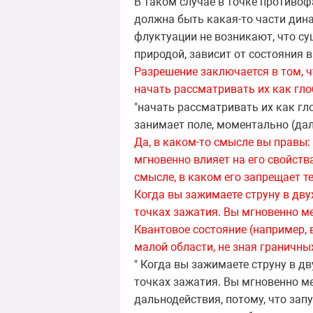
В таком случае в точке противо
должна быть какая-то части дин
флуктуации не возникают, что с
природой, зависит от состояния в
Разрешение заключается в том, ч
начать рассматривать их как
гло
"начать рассматривать их как гл
занимает поле, моментально (дал
Да, в каком-то смысле вы правы: 
мгновенно влияет на его свойств
смысле, в каком его запрещает т
Когда вы зажимаете струну в двух
точках зажатия. Вы мгновенно м
Квантовое состояние (например, 
малой области, не зная граничных
" Когда вы зажимаете струну в дв
точках зажатия. Вы мгновенно ме
дальнодействия, потому, что запу