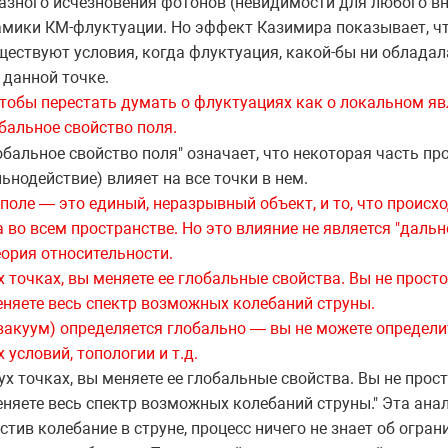
фазного исчезновения фотонов (невидимости для любого в
амики КМ-флуктуации. Но эффект Казимира показывает, чт
уществуют условия, когда флуктуация, какой-бы ни облад
 данной точке.
тобы перестать думать о флуктуациях как о локальном явл
бальное свойство поля.
обальное свойство поля" означает, что некоторая часть пр
ьнодействие) влияет на все точки в нем.
поле — это единый, неразрывный объект, и то, что происхо
а во всем пространстве. Но это влияние не является "даль
еория относительности.
 точках, вы меняете ее глобальные свойства. Вы не просто
еняете весь спектр возможных колебаний струны.
вакуум) определяется глобально — вы не можете определи
 условий, топологии и т.д.
ух точках, вы меняете ее глобальные свойства. Вы не прост
няете весь спектр возможных колебаний струны." Эта ана
стив колебание в струне, процесс ничего не знает об огран