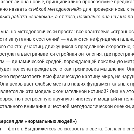
лагает ли она новые, принципиально проверяемые предска
ожно назвать
«гибкой методологией»
для проверки новых те
олько работа «знакома», а от того, насколько она научна п
ьна, но методологически проста: все квантовые «странно
сти запутанных состояний — являются не фундаментальн
го факта: у частиц, движущихся с предельной скоростью, 
постулата выстраивается стройная онтология, где простра
уум — динамической средой, порождающей локальную метр
будет полезна прежде всего как тренировка мышления. Она
ожно пересмотреть всю физическую картину мира, не нару
 Она вскрывает слабые места в наших фундаментальных п
ляется ли эта модель окончательной истиной? Она на это 
корректно построенную научную гипотезу и мощный интелл
стального внимания и честной методологической оценки, а
-версия для «нормальных людей»)
ы — фотон. Вы движетесь со скоростью света. Согласно сп