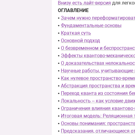
Внизу есть лайт-версия
для легко
ОГЛАВЛЕНИЕ
•
Зачем нужно переформатирова
•
Фундаментальные основы
•
Краткая суть
•
Основной подход
•
О безвременном и беспространс
•
Эффекты квантово-механическо
•
О доказательствах нелокальнос
•
Научные работы, учитывающие 
•
Как нулевое пространство-врем
•
Абстракция пространства и вре
•
Переход кванта из состояния бе
•
Локальность – как условие дви
•
Ограничения влияния квантово
•
Итоговая модель: Реляционная 
•
Основы понимания: пространств
•
Предсказания, отличающиеся о