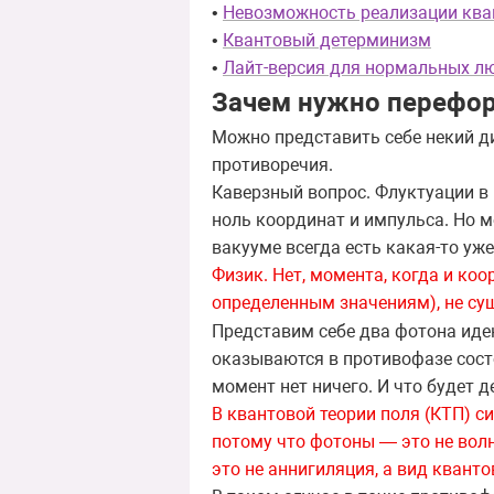
•
Невозможность реализации ква
•
Квантовый детерминизм
•
Лайт-версия для нормальных л
Зачем нужно перефо
Можно представить себе некий д
противоречия.
Каверзный вопрос. Флуктуации в
ноль координат и импульса. Но м
вакууме всегда есть какая-то у
Физик. Нет, момента, когда и ко
определенным значениям),
не су
Представим себе два фотона иден
оказываются в противофазе состо
момент нет ничего. И что будет 
В квантовой теории поля (КТП) си
потому что фотоны — это не вол
это не аннигиляция, а вид кванто