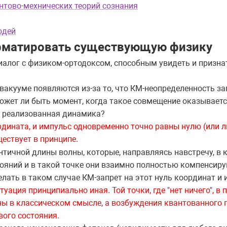
нтово-мехнических теорий сознания
юдей
рматировать существующую физику
иалог с физиком-ортодоксом, способным увидеть и призн
 вакууме появляются из-за то, что КМ-неопределенность 
ожет ли быть момент, когда такое совмещение оказываетс
же реализованная динамика?
ордината, и импульс одновременно точно равны нулю (или
ществует в принципе.
тичной длины волны, которые, направляясь навстречу, в 
яний и в такой точке они взаимно полностью компенсирую
делать в таком случае КМ-запрет на этот нуль координат и
туация принципиально иная. Той точки, где "нет ничего", в 
ны в классическом смысле, а возбуждения квантованного 
вого состояния.