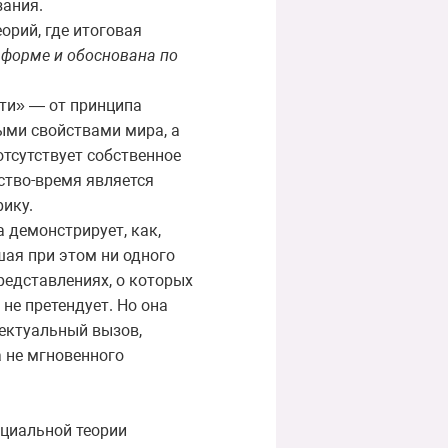
зания.
орий, где итоговая
о форме и обоснована по
сти» — от принципа
ыми свойствами мира, а
отсутствует собственное
нство-время является
ику.
 демонстрирует, как,
шая при этом ни одного
редставлениях, о которых
не претендует. Но она
ектуальный вызов,
 не мгновенного
ециальной теории