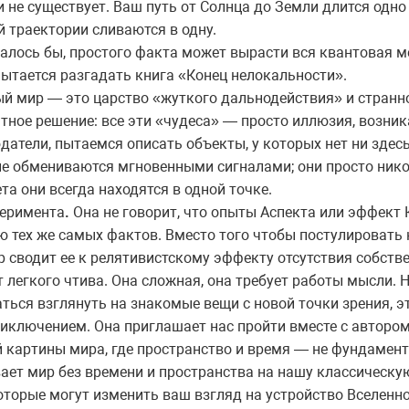
и не существует. Ваш путь от Солнца до Земли длится одн
й траектории сливаются в одну.
казалось бы, простого факта может вырасти вся квантовая 
тается разгадать книга «Конец нелокальности».
й мир — это царство «жуткого дальнодействия» и странно
тное решение: все эти «чудеса» — просто иллюзия, возника
тели, пытаемся описать объекты, у которых нет ни здесь, 
не обмениваются мгновенными сигналами; они просто нико
та они всегда находятся в одной точке.
перимента
.
Она не говорит, что опыты Аспекта или эффект
ю тех же самых фактов. Вместо того чтобы постулировать
 сводит ее к релятивистскому эффекту отсутствия собств
т легкого чтива. Она сложная, она требует работы мысли. Но
ться взглянуть на знакомые вещи с новой точки зрения, эт
ключением. Она приглашает нас пройти вместе с автором 
й картины мира, где пространство и время — не фундамент
ает мир без времени и пространства на нашу классическу
которые могут изменить ваш взгляд на устройство Вселенно