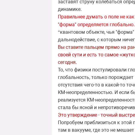
заставят струну колебаться опр
динамике.
Правильнее думать о поле не как 
"форма" определяется глобально.
квантовом объекте, чья "форма"
“
дальнодействие, с которым ничег
Вы ставите пальцем прямо на ран
своей сути
и есть
то самое «жутк
сегодня.
То, что физики постулировали г
глобальность, только порождает 
отсутствия чего-то в какой-то то
КМ-неопределенностью. И если бы
реализуется КМ-неопределенност
c
тала бы ясной и непротиворечи
Это утверждение - точный выстр
Попробуем приблизиться к этой 
там в вакууме, где это не меша