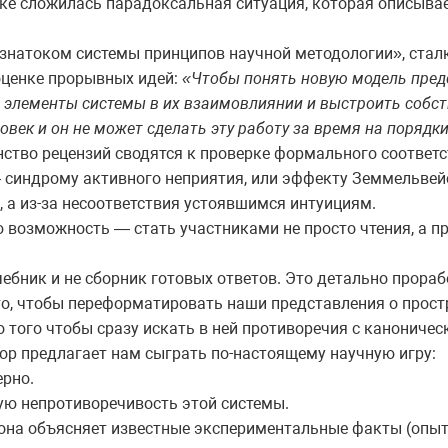
уке сложилась парадоксальная ситуация, которая описыва
 знатоком системы принципов научной методологии», стал
оценке прорывных идей:
«Чтобы понять новую модель пред
 элементы системы в их взаимовлиянии и выстроить собс
овек и он не может сделать эту работу за время на порядк
ство рецензий сводятся к проверке формального соответств
синдрому активного неприятия, или эффекту Земмельвейс
, а из-за несоответствия устоявшимся интуициям.
 возможность — стать участниками не просто чтения, а п
ебник и не сборник готовых ответов. Это детально прора
 то, чтобы переформатировать наши представления о прост
 того чтобы сразу искать в ней противоречия с канониче
тор предлагает нам сыграть по-настоящему научную игру:
ерно.
ю непротиворечивость этой системы.
 она объясняет известные экспериментальные факты (опы