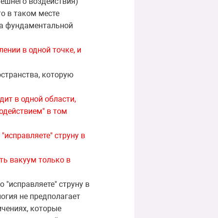
нешнего воздействия)
о в таком месте
ала фундаментальной
ении в одной точке, и
остранства, которую
дит в одной области,
нодействием" в том
 "исправляете" струну в
ть вакуум только в
о "исправляете" струну в
логия не предполагает
ичениях, которые