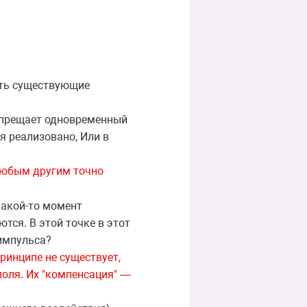
ать существующие
запрещает одновременный
я реализовано, Или в
 любым другим точно
какой-то момент
тся. В этой точке в этот
 импульса?
принципе не существует,
поля. Их "компенсация" —