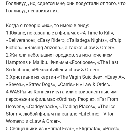
Голливуд , но, сдается мне, они подустали от того, что
Голливуд ненавидит их.
Когда я говорю «их», то имею в виду:
1.Южане, показанные в фильмах «A Time to Kill»,
«Deliverance», «Easy Rider», «Talladega Nights», «Pulp
Fiction», «Raising Arizona», а также «Law & Order».
2.Жители небольших городков, за исключением
Hamptons и Malibu. Фильмы «Footloose», «The Last
Seduction», «Pleasantville» и «Law & Order».
3.Христиане из картин «The Virgin Suicides», «Easy A»,
«Seven», «Straw Dogs», «Carrie» и «Law & Order».
4.WASPы из Коннектикута или эквивалентные им
персонажи в фильмах «Ordinary People», «Far From
Heaven», «Caddyshack», «Trading Places», «The Ice
Storm», любой фильм на канале «Lifetime: TV for
Women» и «Law & Order».
5.Священники из «Primal Fear», «Stigmata», «Priest»,