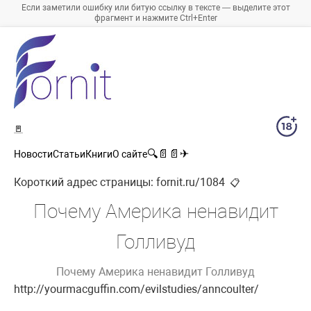
Если заметили ошибку или битую ссылку в тексте — выделите этот
фрагмент и нажмите Ctrl+Enter
🚪
🔍
📄
📄
✈
Новости
Статьи
Книги
О сайте
Короткий адрес страницы:
fornit.ru/1084
📋
Почему Америка ненавидит
Голливуд
Почему Америка ненавидит Голливуд
http://yourmacguffin.com/evilstudies/anncoulter/