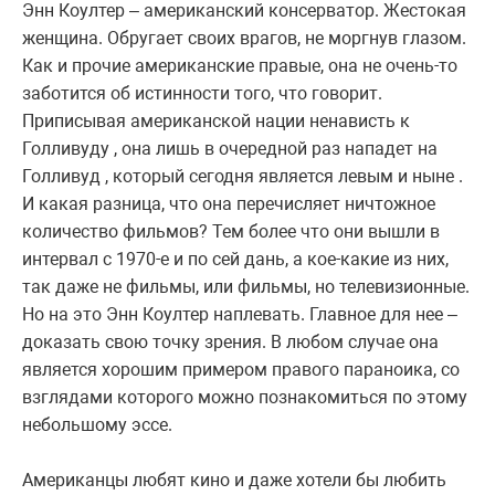
Энн Коултер – американский консерватор. Жестокая
женщина. Обругает своих врагов, не моргнув глазом.
Как и прочие американские правые, она не очень-то
заботится об истинности того, что говорит.
Приписывая американской нации ненависть к
Голливуду , она лишь в очередной раз нападет на
Голливуд , который сегодня является левым и ныне .
И какая разница, что она перечисляет ничтожное
количество фильмов? Тем более что они вышли в
интервал с 1970-е и по сей дань, а кое-какие из них,
так даже не фильмы, или фильмы, но телевизионные.
Но на это Энн Коултер наплевать. Главное для нее –
доказать свою точку зрения. В любом случае она
является хорошим примером правого параноика, со
взглядами которого можно познакомиться по этому
небольшому эссе.
Американцы любят кино и даже хотели бы любить