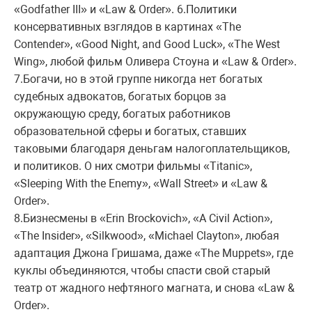
«Godfather III» и «Law & Order». 6.Политики
консервативных взглядов в картинах «The
Contender», «Good Night, and Good Luck», «The West
Wing», любой фильм Оливера Стоуна и «Law & Order».
7.Богачи, но в этой группе никогда нет богатых
судебных адвокатов, богатых борцов за
окружающую среду, богатых работников
образовательной сферы и богатых, ставших
таковыми благодаря деньгам налогоплательщиков,
и политиков. О них смотри фильмы «Titanic»,
«Sleeping With the Enemy», «Wall Street» и «Law &
Order».
8.Бизнесмены в «Erin Brockovich», «A Civil Action»,
«The Insider», «Silkwood», «Michael Clayton», любая
адаптация Джона Гришама, даже «The Muppets», где
куклы объединяются, чтобы спасти свой старый
театр от жадного нефтяного магната, и снова «Law &
Order».