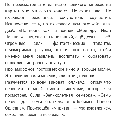
Но пересматривать из всего великого множества
картин мне мало что хочется. Не схватывает. Не
вызывает резонанса, сочувствия, соучастия.
Исключения есть, но их совсем немного: «Кин-дза-
дза!», «На войне как на войне», «Мой друг Иван
Лапшин»… ну, ещё пять названий, ещё десять… всё.
Огромные силы, фантастические таланты,
неизмеримые ресурсы, потраченные на то, чтобы
именно меня развлечь, воспитать и образовать
оказались истрачены впустую.
Про аморфное постсоветское кино я вообще молчу.
Это величина или мнимая, или отрицательная.
Разумеется, во всём виноват Голливуд. Потому что
первыми в моей жизни фильмами, которые я
посмотрел, были «Великолепная семёрка», «Семь
невест для семи братьев» и «Любимец Нового
Орлеана». Произошёл импритинг – «запечатление»,
сохраняющееся на всю жизнь.