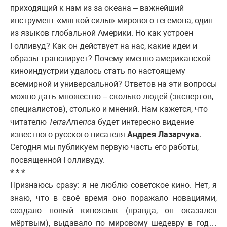
приходящий к нам из-за океана – важнейший
инструмент «мягкой силы» мирового гегемона, один
из языков глобальной Америки. Но как устроен
Голливуд? Как он действует на нас, какие идеи и
образы транслирует? Почему именно американской
киноиндустрии удалось стать по-настоящему
всемирной и универсальной? Ответов на эти вопросы
можно дать множество – сколько людей (экспертов,
специалистов), столько и мнений. Нам кажется, что
читателю
Terra
America
будет интересно видение
известного русского писателя
Андрея Лазарчука
.
Сегодня мы публикуем первую часть его работы,
посвященной Голливуду.
* * *
Признаюсь сразу: я не люблю советское кино. Нет, я
знаю, что в своё время оно поражало новациями,
создало новый киноязык (правда, он оказался
мёртвым), выдавало по мировому шедевру в год…