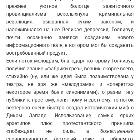
прежнее уютное болотце зажиточного
провинциализма всколыхнула криминальная
революция, вызванная сухим законом, и
наложившаяся на неё Великая депрессия, Голливуд
почти осознанно занялся созданием нового
информационного поля, в котором мог бы создавать
востребованный продукт.
Если поток мелодрам, благодаря которому Голливуд
получил звание «фабрики грёз», возник, скорее всего,
стихийно (ну, или же идея была позаимствована у
театра, не зря же «мелодрама» и «оперетта»
некоторое время были синонимами), отразив тягу
публики к простому, понятному и светлому, то поток
вестернов очень быстро создал исторический миф о
Диком Западе. Использование самых ярких
архетипов плюс протестантского принципа
«побеждает не сила, а
божественная
справедливость» (который тоже, в общем-то,