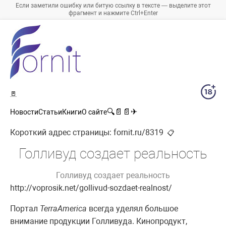
Если заметили ошибку или битую ссылку в тексте — выделите этот
фрагмент и нажмите Ctrl+Enter
🚪
🔍
📄
📄
✈
Новости
Статьи
Книги
О сайте
Короткий адрес страницы:
fornit.ru/8319
📋
Голливуд создает реальность
Голливуд создает реальность
http://voprosik.net/gollivud-sozdaet-realnost/
Портал
Terra
America
всегда уделял большое
внимание продукции Голливуда. Кинопродукт,