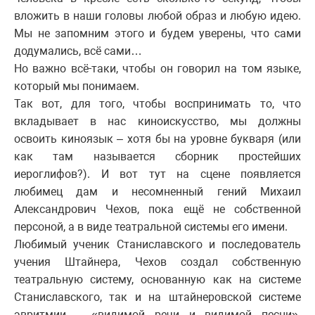
вложить в наши головы любой образ и любую идею.
Мы не запомним этого и будем уверены, что сами
додумались, всё сами…
Но важно всё-таки, чтобы он говорил на том языке,
который мы понимаем.
Так вот, для того, чтобы воспринимать то, что
вкладывает в нас киноискусство, мы должны
освоить киноязык – хотя бы на уровне букваря (или
как там называется сборник простейших
иероглифов?). И вот тут на сцене появляется
любимец дам и несомненный гений Михаил
Александрович Чехов, пока ещё не собственной
персоной, а в виде театральной системы его имени.
Любимый ученик Станиславского и последователь
учения Штайнера, Чехов создал собственную
театральную систему, основанную как на системе
Станиславского, так и на штайнеровской системе
эвритмии – «видимой речи и видимой песни».