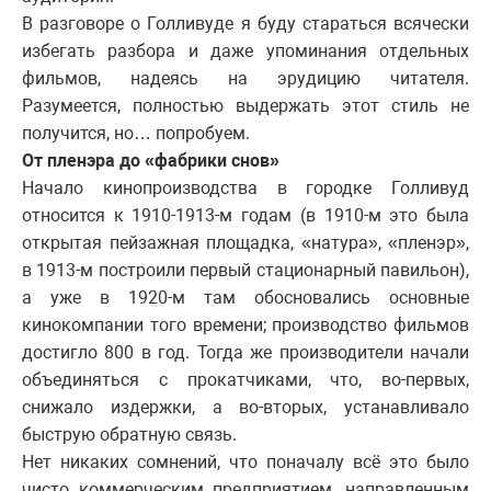
В разговоре о Голливуде я буду стараться всячески
избегать разбора и даже упоминания отдельных
фильмов, надеясь на эрудицию читателя.
Разумеется, полностью выдержать этот стиль не
получится, но… попробуем.
От пленэра до «фабрики снов»
Начало кинопроизводства в городке Голливуд
относится к 1910-1913-м годам (в 1910-м это была
открытая пейзажная площадка, «натура», «пленэр»,
в 1913-м построили первый стационарный павильон),
а уже в 1920-м там обосновались основные
кинокомпании того времени; производство фильмов
достигло 800 в год. Тогда же производители начали
объединяться с прокатчиками, что, во-первых,
снижало издержки, а во-вторых, устанавливало
быструю обратную связь.
Нет никаких сомнений, что поначалу всё это было
чисто коммерческим предприятием, направленным