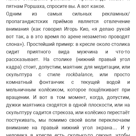
пятнам Роршаха, спросите вы. А вот какое.
Одним из самых сильных рекламных/
пропагандистских приёмов является отвлечение
внимания (как говорил Игорь Кио, «я делаю рукой
вот так, а в это время по арене незаметно проводят
слона»). Простейший пример: в кресле около столика
сидит приятного вида мужчина и что-то
рассказывает. На столике (нижний правый угол
кадра) стоит, допустим, маятник для медитации, или
скульптура с стиле
rock
balance
, или просто
комнатный фонтанчик с текущей водой и
мельничным колёсиком, которое пощёлкивает при
вращении. И вот в том момент, когда, допустим,
дужки маятника сходятся в одной плоскости, или на
скульптуру садится стрекоза, или колёсико перестаёт
постукивать, мы помимо своей воли переключаем
внимание на правый нижний угол экрана… И у
человека в кресле есть сколько-то секунд, чтобы