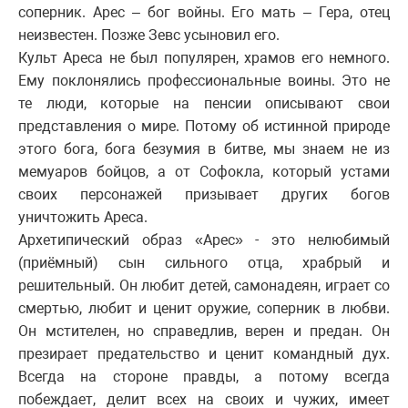
соперник. Арес – бог войны. Его мать – Гера, отец
неизвестен. Позже Зевс усыновил его.
Культ Ареса не был популярен, храмов его немного.
Ему поклонялись профессиональные воины. Это не
те люди, которые на пенсии описывают свои
представления о мире. Потому об истинной природе
этого бога, бога безумия в битве, мы знаем не из
мемуаров бойцов, а от Софокла, который устами
своих персонажей призывает других богов
уничтожить Ареса.
Архетипический образ «Арес» - это нелюбимый
(приёмный) сын сильного отца, храбрый и
решительный. Он любит детей, самонадеян, играет со
смертью, любит и ценит оружие, соперник в любви.
Он мстителен, но справедлив, верен и предан. Он
презирает предательство и ценит командный дух.
Всегда на стороне правды, а потому всегда
побеждает, делит всех на своих и чужих, имеет