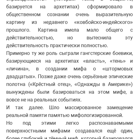
базируется на архетипах) сформировало в
общественном сознании очень выразительную
картину из недавнего «ковбойско-индейского»
прошлого. Картина имела мало общего с
действительностью, но вытеснила эту
действительность практически полностью.
Примерно ту же роль сыграли гангстерские боевики,
базирующиеся на архетипах «власть», «тень» и
«личина», в создании мифа о «штормовых
двадцатых». Позже даже очень серьёзные эпические
полотна («Крёстный отец», «Однажды в Америке»)
вынуждены были базироваться на этом мифе, а
вовсе не на реальных событиях.
И так далее. Шло массированное замещение
реальной памяти памятью мифологизированной.
Но под этими легко распознаваемыми
поверхностными мифами создавался ещё один,
более глубокий и тёмный миф, который базировался