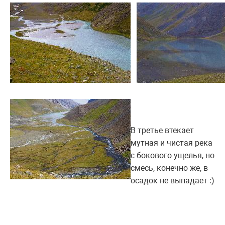
В третье втекает
мутная и чистая река
с бокового ущелья, но
смесь, конечно же, в
осадок не выпадает :)