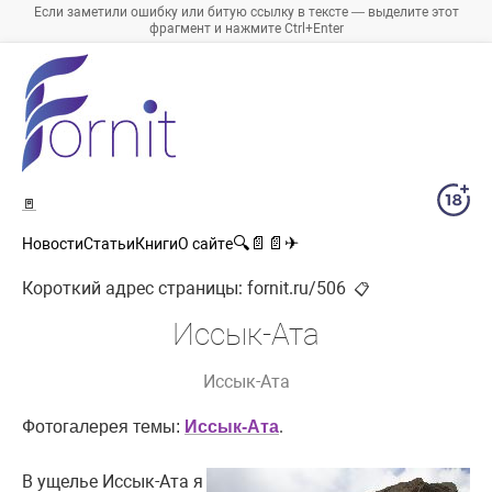
Если заметили ошибку или битую ссылку в тексте — выделите этот
фрагмент и нажмите Ctrl+Enter
🚪
🔍
📄
📄
✈
Новости
Статьи
Книги
О сайте
Короткий адрес страницы:
fornit.ru/506
📋
Иссык-Ата
Иссык-Ата
.
Фотогалерея темы:
Иссык-Ата
В ущелье Иссык-Ата я