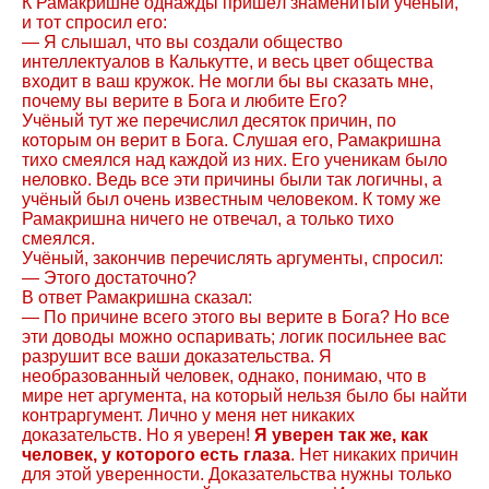
К Рамакришне однажды пришёл знаменитый ученый,
и тот спросил его:
— Я слышал, что вы создали общество
интеллектуалов в Калькутте, и весь цвет общества
входит в ваш кружок. Не могли бы вы сказать мне,
почему вы верите в Бога и любите Его?
Учёный тут же перечислил десяток причин, по
которым он верит в Бога. Слушая его, Рамакришна
тихо смеялся над каждой из них. Его ученикам было
неловко. Ведь все эти причины были так логичны, а
учёный был очень известным человеком. К тому же
Рамакришна ничего не отвечал, а только тихо
смеялся.
Учёный, закончив перечислять аргументы, спросил:
— Этого достаточно?
В ответ Рамакришна сказал:
— По причине всего этого вы верите в Бога? Но все
эти доводы можно оспаривать; логик посильнее вас
разрушит все ваши доказательства. Я
необразованный человек, однако, понимаю, что в
мире нет аргумента, на который нельзя было бы найти
контраргумент. Лично у меня нет никаких
доказательств. Но я уверен!
Я уверен так же, как
человек, у которого есть глаза
. Нет никаких причин
для этой уверенности. Доказательства нужны только