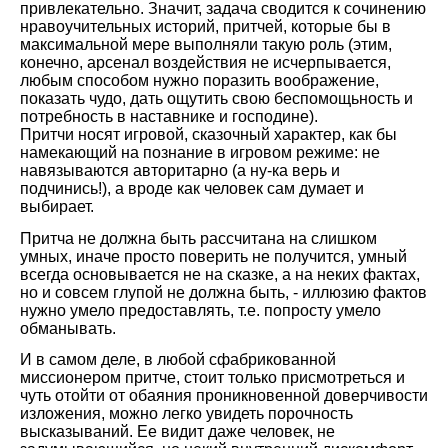
привлекательно. Значит, задача сводится к сочинению
нравоучительных историй, притчей, которые бы в
максимальной мере выполняли такую роль (этим,
конечно, арсенал воздействия не исчерпывается,
любым способом нужно поразить воображение,
показать чудо, дать ощутить свою беспомощьность и
потребность в наставнике и господине).
Притчи носят игровой, сказочный характер, как бы
намекающий на познание в игровом режиме: не
навязываются авторитарно (а ну-ка верь и
подчинись!), а вроде как человек сам думает и
выбирает.
Притча не должна быть рассчитана на слишком
умных, иначе просто поверить не получится, умный
всегда основывается не на сказке, а на неких фактах,
но и совсем глупой не должна быть, - иллюзию фактов
нужно умело предоставлять, т.е. попросту умело
обманывать.
И в самом деле, в любой сфабрикованной
миссионером притче, стоит только присмотреться и
чуть отойти от обаяния проникновенной доверчивости
изложения, можно легко увидеть порочность
высказываний. Ее видит даже человек, не