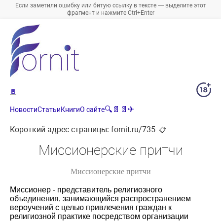
Если заметили ошибку или битую ссылку в тексте — выделите этот
фрагмент и нажмите Ctrl+Enter
🚪
🔍
📄
📄
✈
Новости
Статьи
Книги
О сайте
Короткий адрес страницы:
fornit.ru/735
📋
Миссионерские притчи
Миссионерские притчи
Миссионер
- представитель религиозного
объединения, занимающийся распространением
вероучений с целью привлечения граждан к
религиозной практике посредством организации