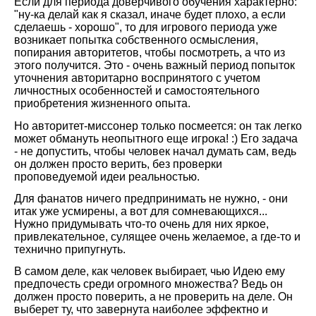
Если для периода доверчивого обучения характерно:
"ну-ка делай как я сказал, иначе будет плохо, а если
сделаешь - хорошо", то для игрового периода уже
возникает попытка собственного осмысления,
попирания авторитетов, чтобы посмотреть, а что из
этого получится. Это - очень важный период попыток
уточнения авторитарно воспринятого с учетом
личностных особенностей и самостоятельного
приобретения жизненного опыта.
Но авторитет-миссонер только посмеется: он так легко
может обмануть неопытного еще игрока! :) Его задача
- не допустить, чтобы человек начал думать сам, ведь
он должен просто верить, без проверки
проповедуемой идеи реальностью.
Для фанатов ничего предпринимать не нужно, - они
итак уже усмирены, а вот для сомневающихся...
Нужно придумывать что-то очень для них яркое,
привлекательное, сулящее очень желаемое, а где-то и
технично припугнуть.
В самом деле, как человек выбирает, чью Идею ему
предпочесть среди огромного множества? Ведь он
должен просто поверить, а не проверить на деле. Он
выберет ту, что завернута наиболее эффектно и