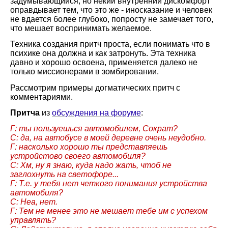
задумывающийся, но некий внутренний дискомфорт
оправдывает тем, что это же - иносказание и человек
не вдается более глубоко, попросту не замечает того,
что мешает воспринимать желаемое.
Техника создания притч проста, если понимать что в
психике она должна и как затронуть. Эта техника
давно и хорошо освоена, применяется далеко не
только миссионерами в зомбировании.
Рассмотрим примеры догматических притч с
комментариями.
Притча
из
обсуждения на форуме
:
Г: ты пользуешься автомобилем, Сократ?
С: да, на автобусе в моей деревне очень неудобно.
Г: насколько хорошо ты представляешь
устройстово своего автомобиля?
С: Хм, ну я знаю, куда надо жать, чтоб не
заглохнуть на светофоре...
Г: Т.е. у тебя нет четкого понимания устройства
автомобиля?
С: Неа, нет.
Г: Тем не менее это не мешает тебе им с успехом
управлять?