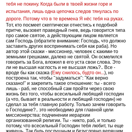
тебя не покину. Когда были в твоей жизни горе и
испытания, лишь одна цепочка следов тянулась по
дороге. Потому что в те времена Я нёс тебя на руках.
Тот, кто посмеет скептически отнестись к подобной
притче, вызовет праведный гнев, ведь говорится типа
про самое святое, а действующим лицом является
сам Господь (обратите внимание: Господь, что должно
заставить других воспринимать себя как раба). Но
автор этой сказки - миссионер, человек с какими-то
земными грешками, далеко не святой. Он осмелился
говорить за Бога, вложил в его уста свои слова. Это
ли не высшая наглость и не высшая ложь?.. Все -
вроде бы как сказка (
Ему снилось, будто он...
), но
построена так, чтобы "задуматься": "Как верно
сказано!" и закрепить такое отношение: ты - всего
лишь - раб, не способный сам пройти через свою
жизнь без того, чтобы всесильный любящий господин
(а что, бывает в реальности и любящий господин) не
сделал за тебя главную работу. Только зачем говорить
о Господине?.. это необходимо для главной цели
миссионерства: подчинении иерархии
организованной религии. Ты - никто, раб, и только
потому, что всесильный Господин тебя любит, ты еще
живешь. Так будь послушным и безусловно верящим