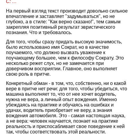
С: …
На первый взгляд текст производит довольно сильное
впечатление и заставляет "задумываться", но не
глубоко, а в стиле: "Как верно сказано!", тем самым
закрепляя позитивный результат эвристического
познания. Что и требовалось.
Для того, чтобы сразу придать высокую значимость,
было использовано имя Сократ, но в качестве
поучаемого, что должно вызвать уважение к
поучающему большее, чем к философу Сократу. Это
несколько режет слух, но не замечается при
доверчивом восприятии. Главное, оно выполняет
свою роль в притче.
Конкретный обман - в том, что, собственно, ни о какой
вере в притче нет речи: для того, чтобы убедиться, что
машина выполняет то, что от нее хочет водитель,
нужна не вера, а личный опыт вождения. Именно
убеждаясь на практике и обучаясь на ошибках и
удачах, водитель приобретает не веру, а знания
вождения автомобиля. Это - самая настоящая наука,
а не вера: человек научается, познает на практике
реальность и приспосабливает свое поведение к ней
так, чтобы соответствовать этой реальности.