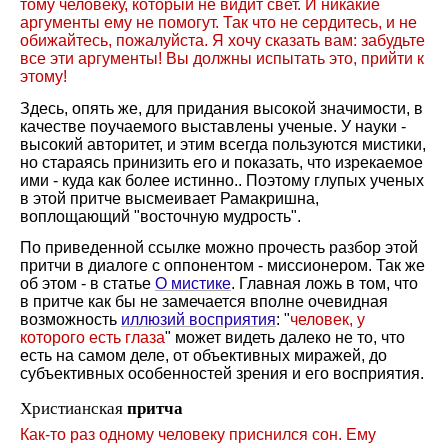
тому человеку, который не видит свет. И никакие
аргументы ему не помогут. Так что не сердитесь, и не
обижайтесь, пожалуйста. Я хочу сказать вам: забудьте
все эти аргументы! Вы должны испытать это, прийти к
этому!
Здесь, опять же, для придания высокой значимости, в
качестве поучаемого выставлены ученые. У науки -
высокий авторитет, и этим всегда пользуются мистики,
но стараясь принизить его и показать, что изрекаемое
ими - куда как более истинно.. Поэтому глупых ученых
в этой притче высмеивает Рамакришна,
воплощающий "восточную мудрость".
По приведенной ссылке можно прочесть разбор этой
притчи в диалоге с оппонентом - миссионером. Так же
об этом - в статье
О мистике
. Главная ложь в том, что
в притче как бы не замечается вполне очевидная
возможность
иллюзий восприятия
: "
человек, у
которого есть глаза
" может видеть далеко не то, что
есть на самом деле, от объективных миражей, до
субъективных особенностей зрения и его восприятия.
Христианская
притча
Как-то раз одному человеку приснился сон. Ему