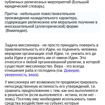
публичных религиозных мероприятий (
Большой
юридический словарь
).
Притча - небольшое повествовательное
произведение назидательного характера,
содержащее религиозное или моральное поучение в
иносказательной (аллегорической) форме
(Википедия).
Задача миссионера - не просто принудить поверить в
привлекательность его Идеи, но подчинить человека
иерархии организации этой Идеи, т.е. унизить его до
раба Идеи и управлять им от имени Идеи. Это
относится к любой организованной религии, в которой
существует миссионерство. Вера - это всегда
отношения раба и господина (см.
Доверие,
уверенность, вера
).
У миссионера нет возможности продемонстрировать
непосредственную истинность его утверждений, т.е.
сравнить предположение с тем, как оно выполняется
в реальности (если выполняется - истина, если нет -
ложь). Поэтому ему необходимо использовать такие
средства воздействия на субъект, которые