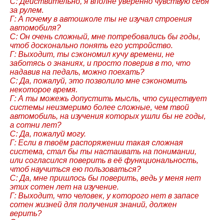
С: Действительно, я вполне уверенно чувствую себя
за рулем.
Г: А почему в автошколе ты не изучал строения
автомобиля?
С: Он очень сложный, мне потребовались бы годы,
чтоб досконально понять его устройство.
Г: Выходит, ты сэкономил кучу времени, не
заботясь о знаниях, и просто поверив в то, что
надавив на педаль, можно поехать?
С: Да, пожалуй, это позволило мне сэкономить
некоторое время.
Г: А ты можежь допустить мысль, что существует
системы неизмеримо более сложные, чем твой
автомобиль, на изучения которых ушли бы не годы,
а сотни лет?
С: Да, пожалуй могу.
Г: Если в твоём распоряжении такая сложная
система, стал бы ты настаивать на понимании,
или согласился поверить в её функциональность,
чтоб научиться ею пользоваться?
С: Да, мне пришлось бы поверить, ведь у меня нет
этих сотен лет на изучение.
Г: Выходит, что человек, у которого нет в запасе
сотен жизней для получения знаний, должен
верить?