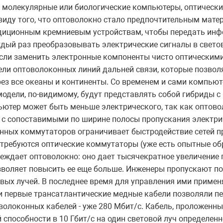
т молекулярные или биологические компьютеры, оптически
иду того, что оптоволокно стало предпочтительным мате
адиционным кремниевым устройствам, чтобы передать инф
ждый раз преобразовывать электрические сигналы в светов
если заменить электронные компоненты чисто оптическим
ели оптоволоконных линий дальней связи, которые позволя
рез все океаны и континенты. Со временем и сами компьют
модели, по-видимому, будут представлять собой гибриды с
ьютер может быть меньше электрического, так как оптово
ю с сопоставимыми по ширине полосы пропускания электр
онных коммутаторов ограничивает быстродействие сетей п
отребуются оптические коммутаторы (уже есть опытные обр
еждает оптоволокно: оно дает тысячекратное увеличение 
воляет повысить ее еще больше. Инженеры пропускают по
вых лучей. В последнее время для управления ими примен
и первые трансатлантические медные кабели позволяли пе
оволоконных кабелей - уже 280 Мбит/с. Кабель, проложенны
 способности в 10 Гбит/с на один световой луч определен