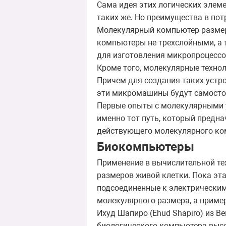
Сама идея этих логических элем
таких же. Но преимущества в по
Молекулярный компьютер размеро
компьютеры не трехслойными, а 
для изготовления микропроцессо
Кроме того, молекулярные техно
Причем для создания таких устр
эти микромашины будут самосто
Первые опыты с молекулярными у
именно тот путь, который предн
действующего молекулярного ком
Биокомпьютеры
Применение в вычислительной те
размеров живой клетки. Пока эта
подсоединенные к электрическим 
молекулярного размера, а приме
Ихуд Шапиро (Ehud Shapiro) из 
биологического компьютера высот