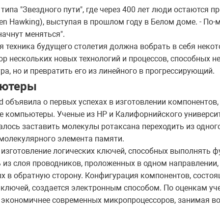
типа "Звездного пути", где через 400 лет люди остаются пр
en Hawking), выступая в прошлом году в Белом доме. - По-
начнут меняться".
я техника будущего столетия должна вобрать в себя неко
ор нескольких новых технологий и процессов, способных н
а, но и превратить его из линейного в прогрессирующий.
ьютеры
d объявила о первых успехах в изготовлении компонентов,
 компьютеры. Ученые из HP и Калифорнийского университ
алось заставить молекулы ротаксана переходить из одного 
 молекулярного элемента памяти.
зготовление логических ключей, способных выполнять фу
 из слоя проводников, проложенных в одном направлении,
ых в обратную сторону. Конфигурация компонентов, состо
 ключей, создается электронным способом. По оценкам уч
з экономичнее современных микропроцессоров, занимая в