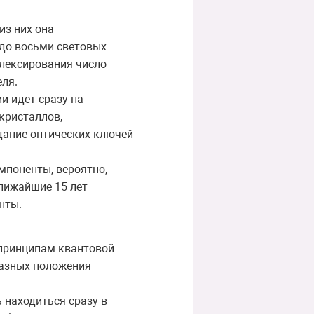
из них она
 до восьми световых
плексирования число
еля.
и идет сразу на
кристаллов,
дание оптических ключей
мпоненты, вероятно,
ближайшие 15 лет
нты.
 принципам квантовой
разных положения
 находиться сразу в