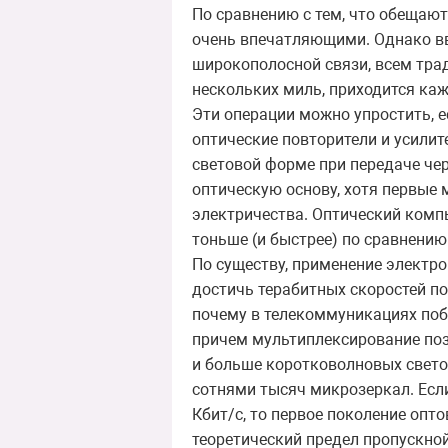
По сравнению с тем, что обещаю
очень впечатляющими. Однако вв
широкополосной связи, всем тр
нескольких миль, приходится ка
Эти операции можно упростить, 
оптические повторители и усилит
световой форме при передаче че
оптическую основу, хотя первые 
электричества. Оптический комп
тоньше (и быстрее) по сравнени
По существу, применение электр
достичь терабитных скоростей п
почему в телекоммуникациях поб
причем мультиплексирование поз
и больше коротковолновых свето
сотнями тысяч микрозеркал. Есл
Кбит/с, то первое поколение опт
теоретический предел пропускной