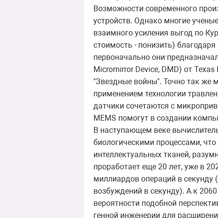
Возможности современного произ
устройств. Однако многие ученые
взаимного усиления выгод по Кур
стоимость - понизить) благодаря
первоначально они предназначали
Micromirror Device, DMD) от Tex
"Звездные войны". Точно так же 
применением технологии травлен
датчики сочетаются с микроприв
MEMS помогут в создании компь
В наступающем веке вычислительн
биологическими процессами, что
интеллектуальных тканей, разум
проработает еще 20 лет, уже в 2
миллиардов операций в секунду (
возбуждений в секунду). А к 206
вероятности подобной перспекти
генной инженерии для расширени