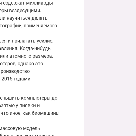
мы содержат миллиарды
теры вездесущими.
ли научиться делать
итографии, применяемого
ся и прилагать усилие.
вления. Когда-нибудь
или атомного размера.
теров, однако это
производство
 2015 годами.
уменьшить компьютеры до
взятые у пиявки и
 что иное, как биомашины
тмассовую модель
 биологических молекул,