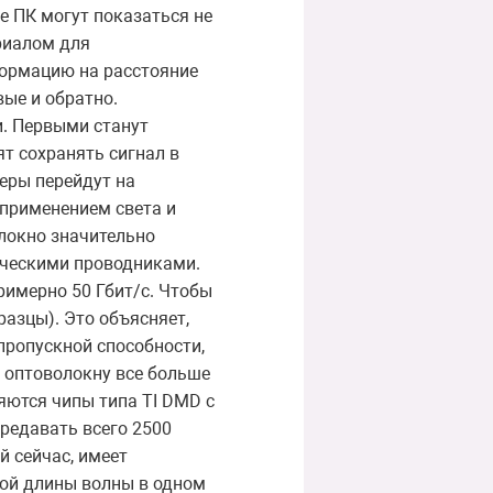
е ПК могут показаться не
риалом для
ормацию на расстояние
ые и обратно.
и. Первыми станут
т сохранять сигнал в
еры перейдут на
 применением света и
локно значительно
ическими проводниками.
римерно 50 Гбит/с. Чтобы
азцы). Это объясняет,
пропускной способности,
 оптоволокну все больше
яются чипы типа TI DMD с
редавать всего 2500
й сейчас, имеет
ной длины волны в одном