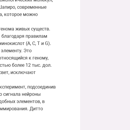
 Шапиро, современные
а, которое можно
генома живых существ.
: благодаря правилам
окислот (A, C, T и G).
элементу. Это
относящийся к геному,
тью более 12 тыс. дол.
 свет, исключают
эксперимент, подсоединив
о сигнала нейроны
добных элементов, в
аммирования. Дитто