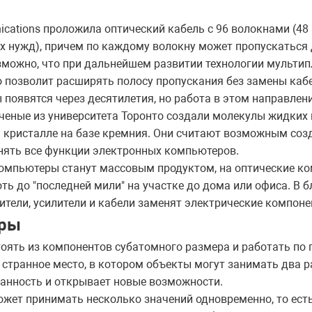
ations проложила оптический кабель с 96 волокнами (48 
х нужд), причем по каждому волокну может пропускаться
озможно, что при дальнейшем развитии технологии мульти
о позволит расширять полосу пропускания без замены каб
оявятся через десятилетия, но работа в этом направлени
ученые из университета Торонто создали молекулы жидких 
кристалле на базе кремния. Они считают возможным соз
нять все функции электронных компьютеров.
омпьютеры станут массовым продуктом, на оптические ко
оть до "последней мили" на участке до дома или офиса. В 
ители, усилители и кабели заменят электрические компоне
еры
оять из компонентов субатомного размера и работать по
 странное место, в котором объекты могут занимать два 
ранность и открывает новые возможности.
жет принимать несколько значений одновременно, то есть