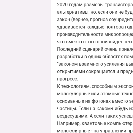
2020 годам размеры транзистора
альтернативы, но, если они не б
закон (вернее, прогноз соучредит
удваивается каждые полтора года,
производительности микропроцесс
что вместо этого произойдет те
Последний сценарий очень привле
разработки в одних областях пом
"законом взаимного усиления выг
открытиями сокращается и пред
прогресс.
К технологиям, способным эксп
молекулярные или атомные технол
основанные на фотонах вместо эл
частицы. Если на каком-нибудь и
вездесущими. А если таких успеш
Например, квантовые компьютеры
молекулярные - на управлении пр