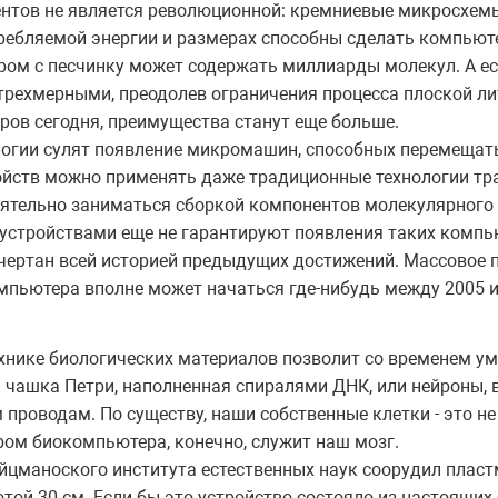
ентов не является революционной: кремниевые микросхе
требляемой энергии и размерах способны сделать компью
м с песчинку может содержать миллиарды молекул. А ес
трехмерными, преодолев ограничения процесса плоской л
ров сегодня, преимущества станут еще больше.
логии сулят появление микромашин, способных перемещать
ойств можно применять даже традиционные технологии тра
ятельно заниматься сборкой компонентов молекулярного 
стройствами еще не гарантируют появления таких компью
ачертан всей историей предыдущих достижений. Массовое 
пьютера вполне может начаться где-нибудь между 2005 и
хнике биологических материалов позволит со временем 
 чашка Петри, наполненная спиралями ДНК, или нейроны, 
проводам. По существу, наши собственные клетки - это не
ром биокомпьютера, конечно, служит наш мозг.
Вейцманоского института естественных наук соорудил плас
ой 30 см. Если бы это устройство состояло из настоящих