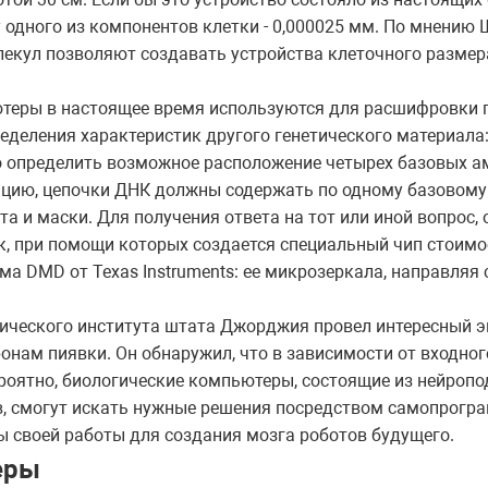
 одного из компонентов клетки - 0,000025 мм. По мнению
лекул позволяют создавать устройства клеточного размер
теры в настоящее время используются для расшифровки 
деления характеристик другого генетического материала
определить возможное расположение четырех базовых амин
цию, цепочки ДНК должны содержать по одному базовому 
а и маски. Для получения ответа на тот или иной вопрос, 
, при помощи которых создается специальный чип стоимос
ма DMD от Texas Instruments: ее микрозеркала, направляя
ологического института штата Джорджия провел интересный 
онам пиявки. Он обнаружил, что в зависимости от входног
роятно, биологические компьютеры, состоящие из нейропо
в, смогут искать нужные решения посредством самопрогр
ы своей работы для создания мозга роботов будущего.
еры