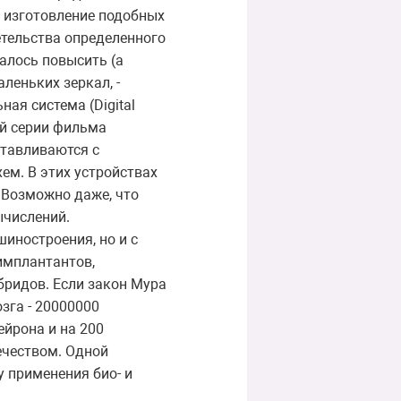
 изготовление подобных
етельства определенного
алось повысить (а
леньких зеркал, -
ая система (Digital
ей серии фильма
отавливаются с
ем. В этих устройствах
 Возможно даже, что
ычислений.
иностроения, но и с
имплантантов,
бридов. Если закон Мура
зга - 20000000
ейрона и на 200
ечеством. Одной
 применения био- и