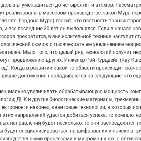
 должны уменьшиться до четырех-пяти атомов. Рассматр
удут реализованы в массовом производстве, закон Мура пер
еля Intel Гордона Мура) гласит, что плотность транзистор
 и все последние 20 лет он выполнялся. Если в начале нов
оров прекратится, в вычислительной технике наступит ст
хнологический скачок с тысячекратным увеличением мощн
кателен. Мало того, что целый ряд технологий получит не
огут продвижению других. Инженер Рэй Курцвейл (Ray Kurz
од". Когда в развитии какой-то области происходит скачо
ыдущие достижения накладываются на следующие, что еще
оненциально увеличивать обрабатывающую мощность компь
огии; ДНК и другие биологические материалы; трехмерные
ектронов; и наконец, квантовые технологии, в которых и
з этих направлений удастся добиться успеха, то компьюте
ных направлений будет несколько, то они распределятся 
 будут специализироваться на шифровании и поиске в кр
оизводственными процессами и микромашинах, а оптически