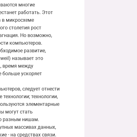
иваются многие
естанет работать. Этот
ов в микросхеме
ого столетия рост
агнация. Но возможно,
ости компьютеров.
обходимое развитие,
weil) называет это
к, время между
 больше ускоряет
ютеров, следует отнести
 технологии; технологии,
спользуются элементарные
ры могут стать
по разным нишам.
упных массивах данных,
е - на средствах связи.