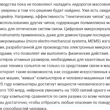
водства пока не позволяют наладить недорогое массовое
 уверены в том что решение будет найдено. Уже есть свид
цвейлу. Например, эффективность "генетических чипов" уд
 использованию других чипов, содержащих полмиллиона ма
сь для оптических систем связи. Цифровая микрозеркальн
as Instruments применялась даже для демонстрации последн
микромашины (micro-electro-mechanical systems, MEMS) изг
ия, разработанной для производства электронных микросх
одами, что позволяет им выполнять физические действия.
ютеров атомных размеров, необходимых для квантовых в
ая техника сольется не только со средствами связи и маш
 откроет такие возможности, как создание искусственных 
ных машин, "живых" компьютеров и человеко-машинных ги
020 году компьютеры достигнут мощности человеческого мо
это 100 млрд. нейронов умножить на 1000 связей одного н
0 году компьютер сравняется по силе разума со всем челов
вы достаточно, чтобы отбросить любые опасения по поводу
я способностей человека.